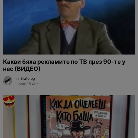
Какви бяха рекламите по ТВ през 90-те у
нас (ВИДЕО)
от
Brato.bg
преди 16 дни