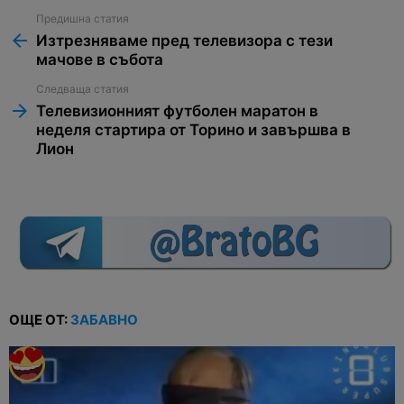
Предишна статия
See
more
Изтрезняваме пред телевизора с тези
мачове в събота
Следваща статия
Телевизионният футболен маратон в
неделя стартира от Торино и завършва в
Лион
ОЩЕ ОТ:
ЗАБАВНО