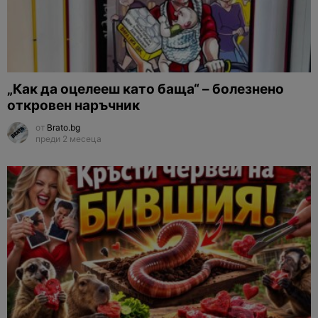
„Как да оцелееш като баща“ – болезнено
откровен наръчник
от
Brato.bg
преди 2 месеца