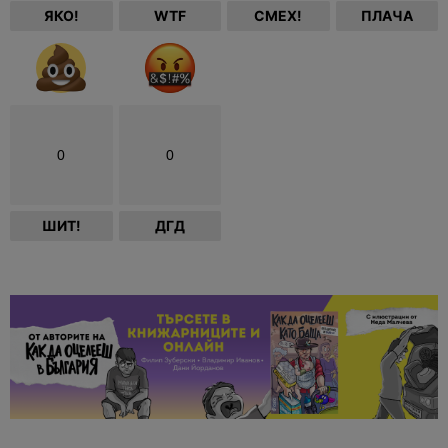
ЯКО!
WTF
СМЕХ!
ПЛАЧА
0
0
ШИТ!
ДГД