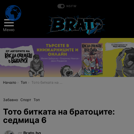
NSFW
Меню
You are here:
Начало
Топ
Тото битката на братоците: седмица 6
Забавно
Спорт
Топ
Тото битката на братоците:
седмица 6
от
Brato.bg