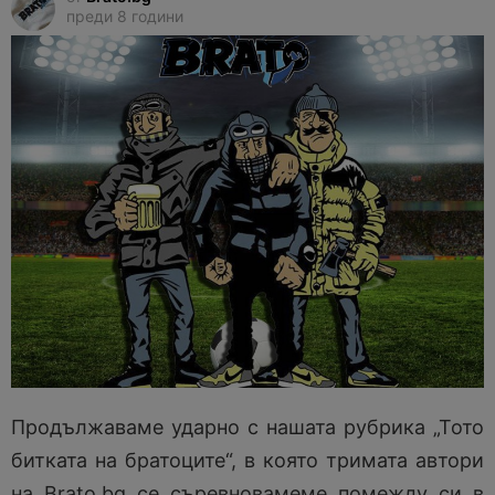
преди 8 години
Продължаваме ударно с нашата рубрика „Тото
битката на братоците“, в която тримата автори
на Brato.bg се съревновамеме помежду си в