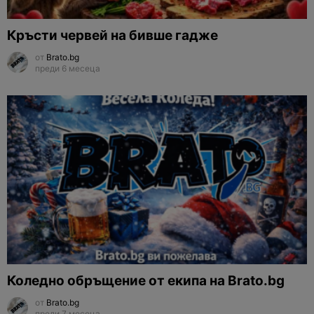
Кръсти червей на бивше гадже
от
Brato.bg
преди 6 месеца
Коледно обръщение от екипа на Brato.bg
от
Brato.bg
преди 7 месеца