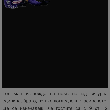
Тоя мач изглежда на пръв поглед сигурна
единица, брато, но ако погледнеш класирането,
ще се изненадаш, че гостите са с 9 от 12