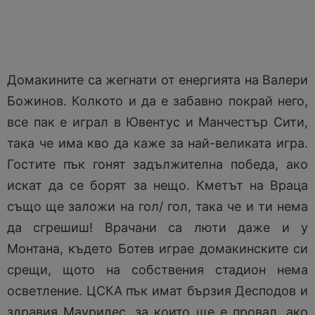
Домакините са жегнати от енергията на Валери
Божинов. Колкото и да е забавно покрай него,
все пак е играл в Ювентус и Манчестър Сити,
така че има кво да каже за най-великата игра.
Гостите пък гонят задължителна победа, ако
искат да се борят за нещо. Кметът на Враца
също ще заложи на гол/ гол, така че и ти нема
да сгрешиш! Врачани са люти даже и у
Монтана, където Ботев играе домакинските си
срещи, щото на собствения стадион нема
осветление. ЦСКА пък имат бързия Десподов и
здравия Мауридес, за които ще е провал, ако