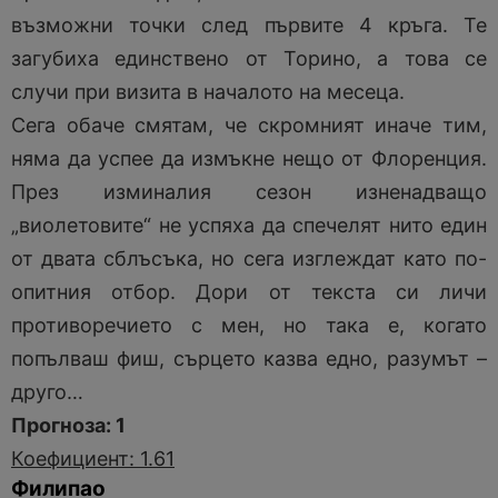
възможни точки след първите 4 кръга. Те
загубиха единствено от Торино, а това се
случи при визита в началото на месеца.
Сега обаче смятам, че скромният иначе тим,
няма да успее да измъкне нещо от Флоренция.
През изминалия сезон изненадващо
„виолетовите“ не успяха да спечелят нито един
от двата сблъсъка, но сега изглеждат като по-
опитния отбор. Дори от текста си личи
противоречието с мен, но така е, когато
попълваш фиш, сърцето казва едно, разумът –
друго…
Прогноза: 1
Коефициент: 1.61
Филипао