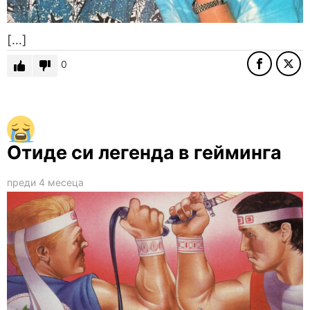
[…]
0
Отиде си легенда в гейминга
преди 4 месеца