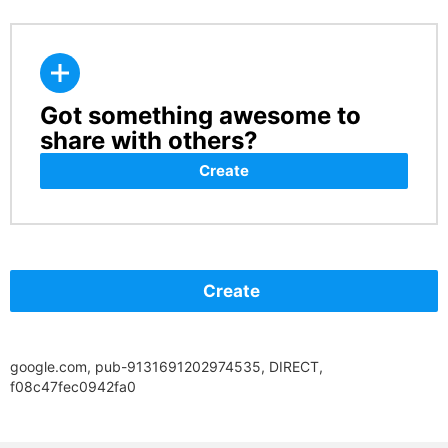
Got something awesome to
CREATE
share with others?
Create
Create
google.com, pub-9131691202974535, DIRECT,
f08c47fec0942fa0