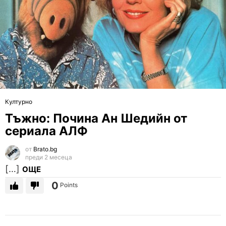
Културно
Тъжно: Почина Ан Шедийн от
сериала АЛФ
от
Brato.bg
преди 2 месеца
[…]
ОЩЕ
0
Points