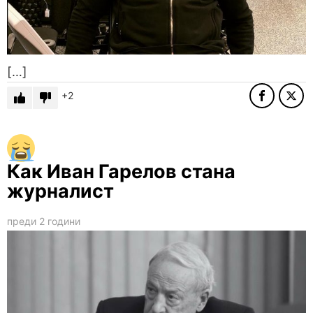
[…]
2
Как Иван Гарелов стана
журналист
преди 2 години