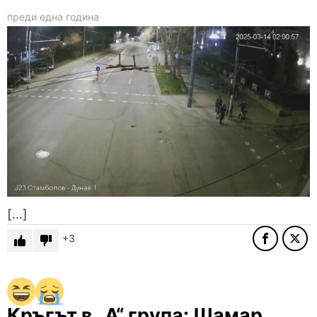
преди една година
[…]
3
Кръгът в „А“ група: Шамар,