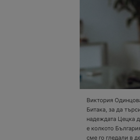
Виктория Одинцова
Битака, за да търс
надеждата Цецка д
е колкото Българи
сме го гледали в де