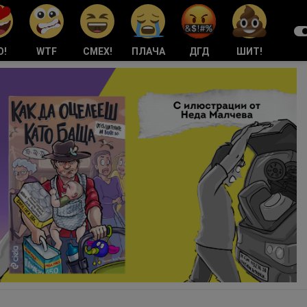
О!
WTF
СМЕХ!
ПЛАЧА
ДГД
ШИТ!