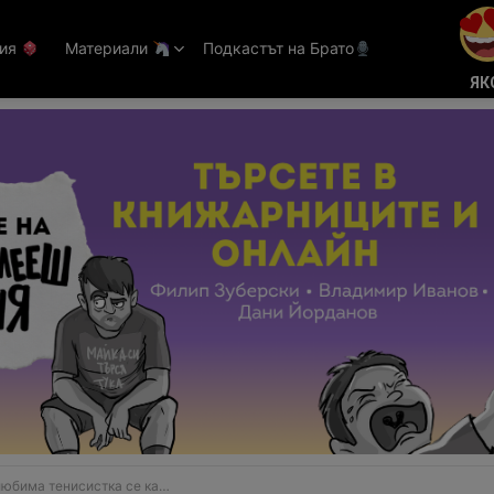
тия
Материали
Подкастът на Брато
ЯК
енисистка се казва Вики Одинцова (СНИМКИ)