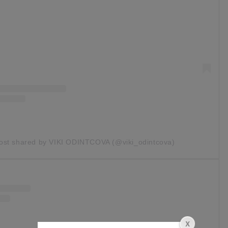
ost shared by VIKI ODINTCOVA (@viki_odintcova)