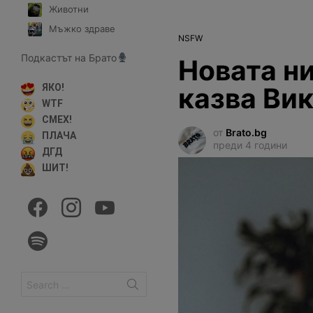
Животни
Мъжко здраве
NSFW
Подкастът на Брато
Новата н
казва Ви
ЯКО!
WTF
СМЕХ!
от
Brato.bg
ПЛАЧА
преди 4 години
ДГД
ШИТ!
facebook
instagram
youtube
spotify
Search
for: