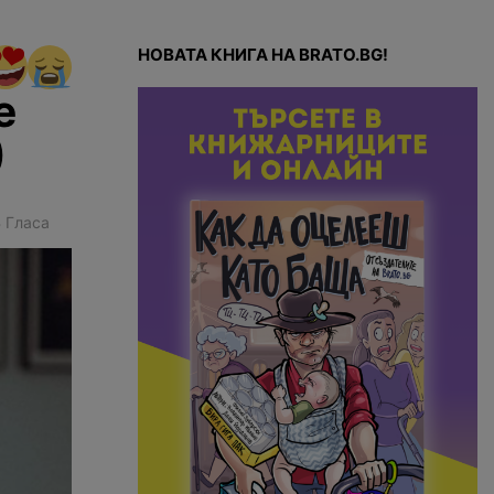
НОВАТА КНИГА НА BRATO.BG!
е
)
3
Гласа