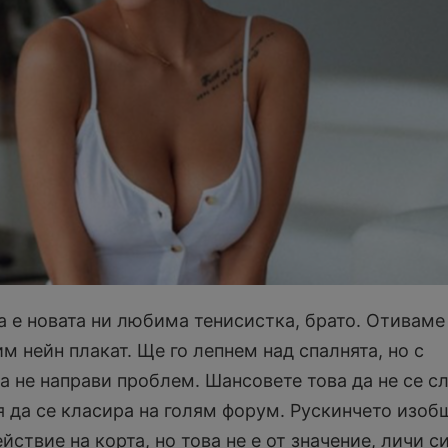
 е новата ни любима тенисистка, брато. Отиваме
им нейн плакат. Ще го лепнем над спалнята, но с
а не направи проблем. Шансовете това да не се с
я да се класира на голям форум. Рускинчето изоб
йствие на корта, но това не е от значение, личи си