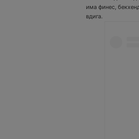
има финес, бекхенд
вдига.