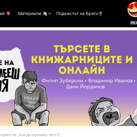
тия
Материали
Подкастът на Брато
ЯК
те на „Как да оцелееш като баща“: Родителството е по-лесно с чувство за хумор