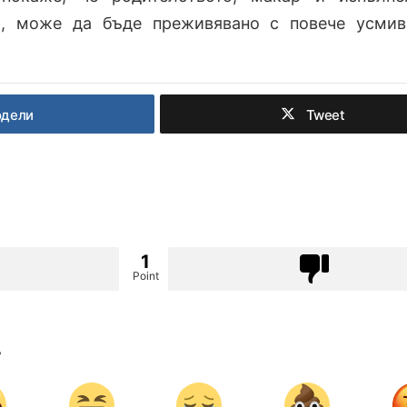
а, може да бъде преживявано с повече усми
одели
Tweet
1
Point
?