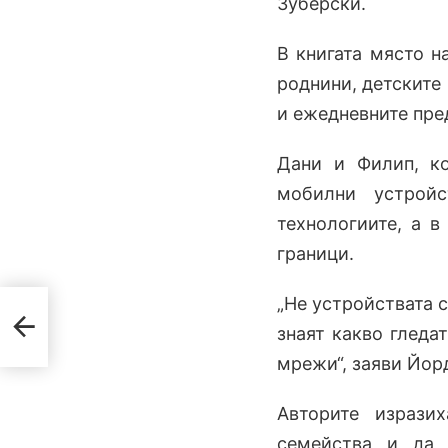
Зуберски.
В книгата място н
роднини, детските
и ежедневните пре
Дани и Филип, ко
мобилни устрой
технологиите, а в
граници.
„Не устройствата с
знаят какво гледа
мрежи“, заяви Йор
Авторите изрази
семейства и да 