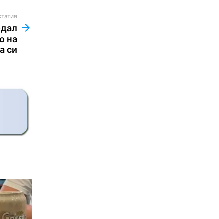
статия
одал
о на
а си