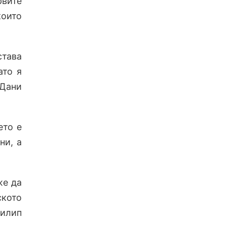
рвите
които
става
ато я
Дани
ето е
ни, а
же да
ското
илип