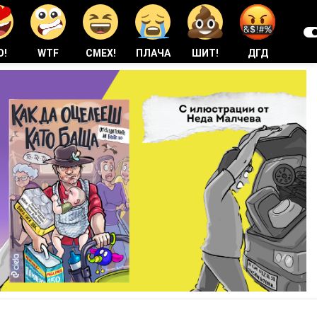
О!
WTF
СМЕХ!
ПЛАЧА
ШИТ!
ДГД