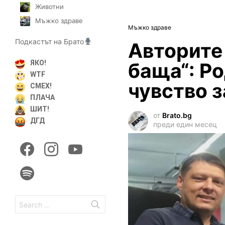
Животни
Мъжко здраве
Мъжко здраве
Подкастът на Брато
Авторите 
баща“: Ро
ЯКО!
WTF
чувство 
СМЕХ!
ПЛАЧА
ШИТ!
от
Brato.bg
ДГД
преди един месец
facebook
instagram
youtube
spotify
Search
for: