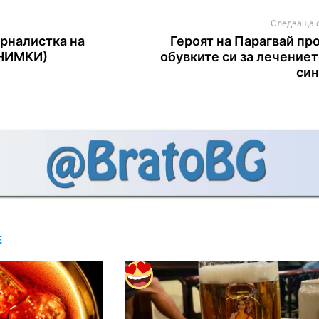
Следваща 
рналистка на
Героят на Парагвай пр
СНИМКИ)
обувките си за лечениет
син
Е