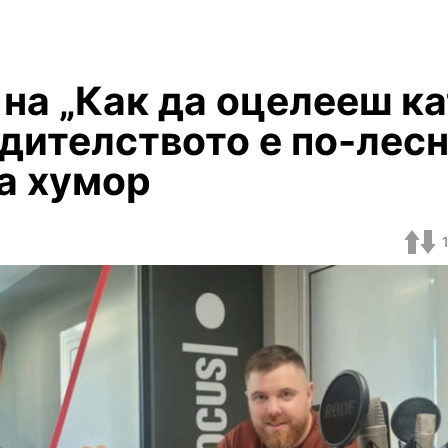
на „Как да оцелееш к
дителството е по-лесн
за хумор