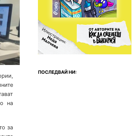
ПОСЛЕДВАЙ НИ:
рии,
ните
тават
то на
то за