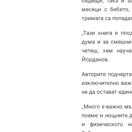
бъдещи, така и з
месеци с бебето,
тримата са попада
„Тази книга е пло
дума и за смешни,
четеш, хем науч
Йорданов.
Авторите подчерта
изключително важн
не да остават един
„Много е важно мъ
поеме и нощните д
и физическото н