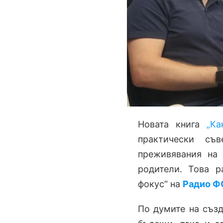
Новата книга
„Ка
практически съ
преживявания на 
родители. Това р
фокус“ на
Радио 
По думите на съз