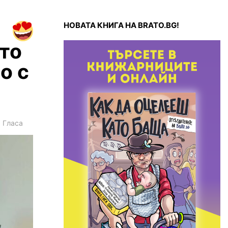
НОВАТА КНИГА НА BRATO.BG!
ато
о с
1
Гласа