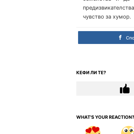
предизвикателств
чувство за хумор.
Сп
КЕФИ ЛИ ТЕ?
WHAT'S YOUR REACTION