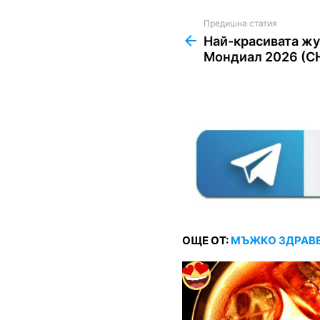
Предишна статия
See
more
Най-красивата жу
Мондиал 2026 (
ОЩЕ ОТ:
МЪЖКО ЗДРАВ