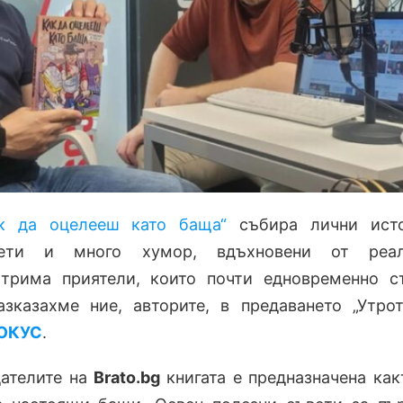
к да оцелееш като баща“
събира лични исто
вети и много хумор, вдъхновени от реал
трима приятели, които почти едновременно с
азказахме ние, авторите, в предаването „Утро
ФОКУС
.
дателите на
Brato.bg
книгата е предназначена как