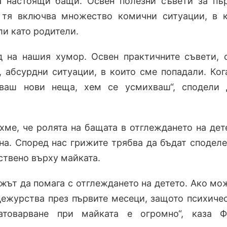
а настоящи бащи. Освен полезни съвети за пъ
 тя включва множество комични ситуации, в 
ли като родители.
д на нашия хумор. Освен практичните съвети, 
 абсурдни ситуации, в които сме попадали. Ког
аваш нови неща, хем се усмихваш“, сподели 
хме, че ролята на бащата в отглеждането на дет
а. Според нас грижите трябва да бъдат споделе
ствено върху майката.
жът да помага с отглеждането на детето. Ако мо
ежурства през първите месеци, защото психиче
атоварване при майката е огромно“, каза Ф