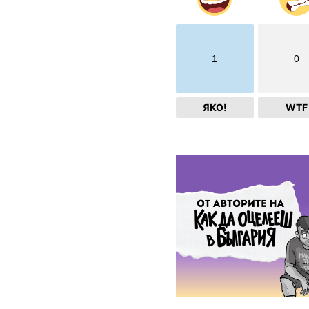
1
0
ЯКО!
WTF