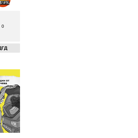
0
ДГД