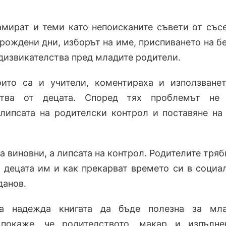
амират и теми като непоисканите съвети от със
 рождени дни, изборът на име, приспиването на б
дизвикателства пред младите родители.
ито са и учители, коментираха и използване
ства от децата. Според тях проблемът не
 липсата на родителски контрол и поставяне на
а виновни, а липсата на контрол. Родителите тряб
т децата им и как прекарват времето си в социа
данов.
ха надежда книгата да бъде полезна за мла
покаже, че родителството, макар и изпълне