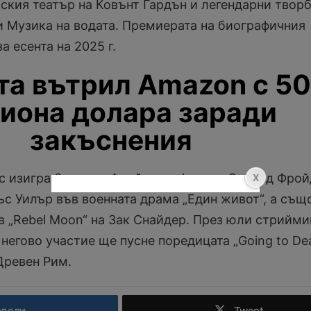
ския театър на Ковънт Гардън и легендарни творб
и Музика на водата. Премиерата на биографичния
а есента на 2025 г.
та вътрил Amazon с 50
иона долара заради
закъснения
с изигра Зигмунд Фройд във филма „Според Фрой
с Уилър във военната драма „Един живот“, а същ
в „Rebel Moon“ на Зак Снайдер. През юли стрийми
 негово участие ще пусне поредицата „Going to De
Древен Рим.
одели
Tweet