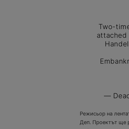
Two-time
attached 
Handel
Embankm
— Dead
Режисьор на лентат
Деп. Проектът ще 