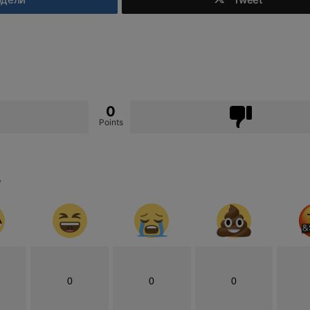
0
Points
?
0
0
0