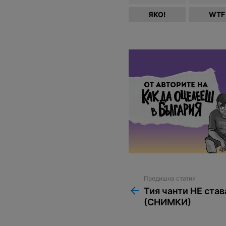
ЯКО!
WTF
Предишна статия
See
more
Тия чанти НЕ став
(СНИМКИ)