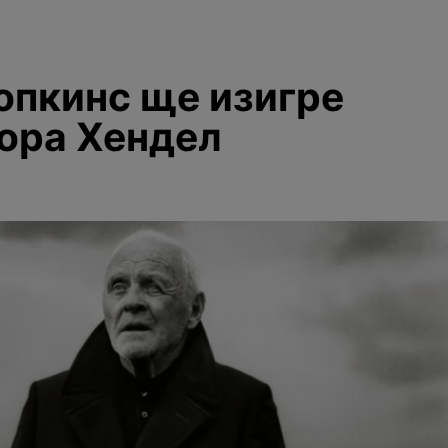
опкинс ще изигре
ора Хендел