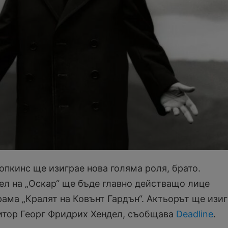
опкинс ще изиграе нова голяма роля, брато.
ел на „Оскар“ ще бъде главно действащо лице
рама „Кралят на Ковънт Гардън“. Актьорът ще изи
итор Георг Фридрих Хендел, съобщава
Deadline
.