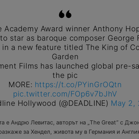
 Academy Award winner Anthony Hopk
to star as baroque composer George F
 in a new feature titled The King of C
Garden
ent Films has launched global pre-sa
the pic
MORE:
https://t.co/PYinGrOQtn
pic.twitter.com/FOp6v7bJhV
line Hollywood (@DEADLINE)
May 2,
а е Андрю Левитас, авторът на „The Great” с Джо
разкаже за Хендел, живота му в Германия и Англи