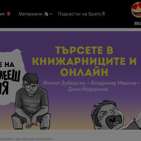
тия
Материали
Подкастът на Брато
ЯК
пкинс ще изигре композитора Хендел