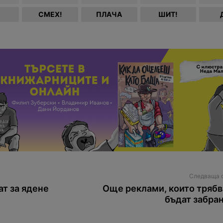
СМЕХ!
ПЛАЧА
ШИТ!
Следваща 
ат за ядене
Още реклами, които трябв
бъдат забра