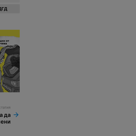
ДГД
статия
а да
нени