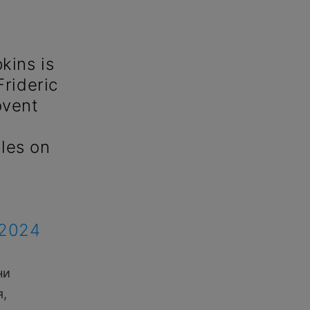
ins is
rideric
ovent
les on
 2024
ни
я,