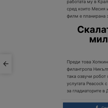
работата му в Крал
сред които Месия 
филм е планирана з
Скала
мил
Преди това Хопкин
филантропа Никълъ
така озвучи робот 
услугата Peacock с
за гладиаторите в 
Сп