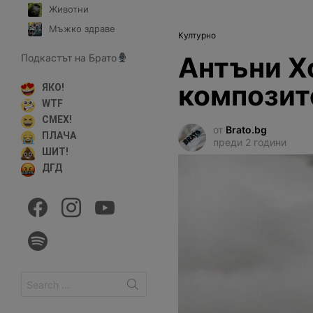
Животни
Мъжко здраве
Културно
Антъни Х
Подкастът на Брато
композит
ЯКО!
WTF
СМЕХ!
от
Brato.bg
ПЛАЧА
преди 2 години
ШИТ!
ДГД
facebook
instagram
youtube
spotify
Search
for: