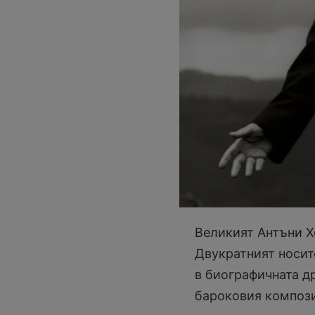
Великият Антъни Х
Двукратният носит
в биографичната д
бароковия композ