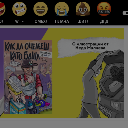
О!
WTF
СМЕХ!
ПЛАЧА
ШИТ!
ДГД