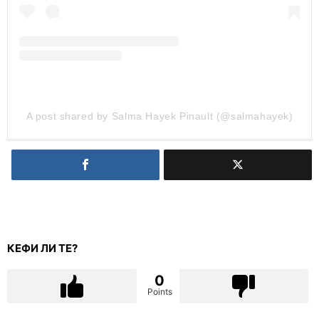
A post shared by Salma Hayek Pinault (@salmahayek)
КЕФИ ЛИ ТЕ?
0
Points