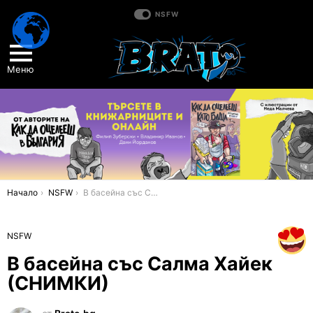
NSFW
Меню
You are here:
Начало
NSFW
В басейна със Салма Хайек (СНИМКИ)
NSFW
В басейна със Салма Хайек
(СНИМКИ)