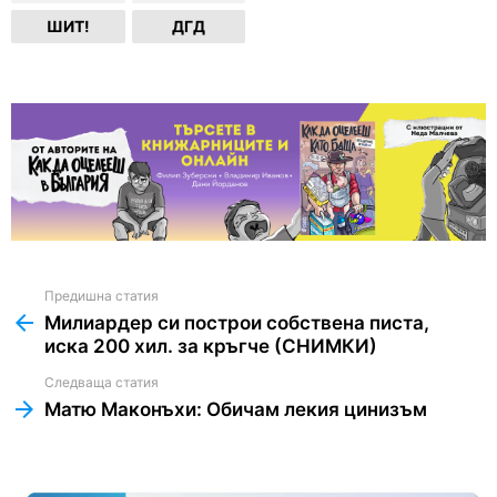
ШИТ!
ДГД
Предишна статия
See
more
Милиардер си построи собствена писта,
иска 200 хил. за кръгче (СНИМКИ)
Следваща статия
Матю Маконъхи: Обичам лекия цинизъм