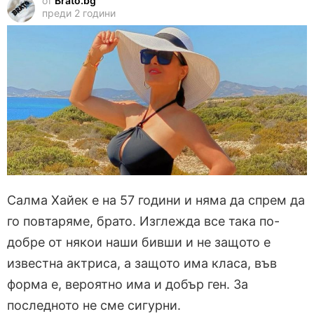
от
Brato.bg
преди 2 години
Салма Хайек е на 57 години и няма да спрем да
го повтаряме, брато. Изглежда все така по-
добре от някои наши бивши и не защото е
известна актриса, а защото има класа, във
форма е, вероятно има и добър ген. За
последното не сме сигурни.