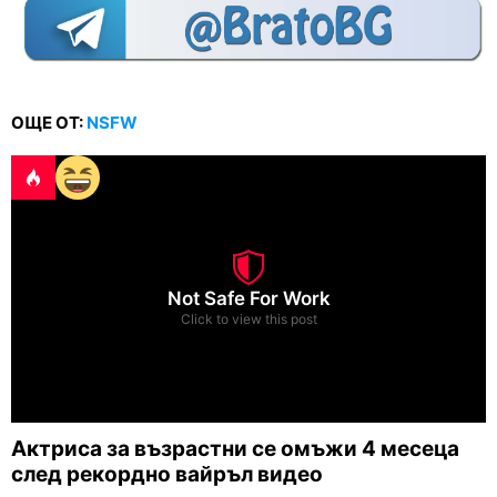
ОЩЕ ОТ:
NSFW
Not Safe For Work
Click to view this post
Актриса за възрастни се омъжи 4 месеца
след рекордно вайръл видео