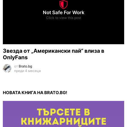
Not Safe For Work
Click to view this post
Звезда от „Американски пай“ влиза в
OnlyFans
от
Brato.bg
преди 4 месеца
НОВАТА КНИГА НА BRATO.BG!