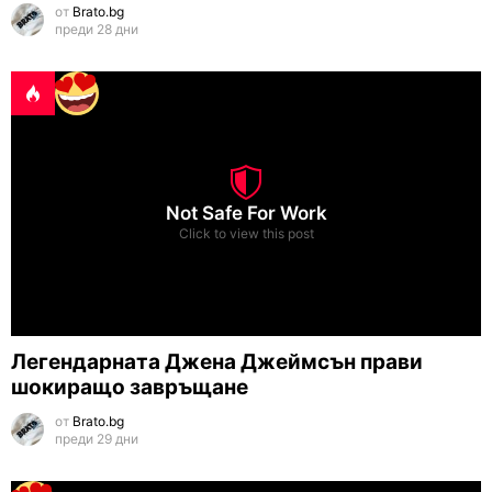
от
Brato.bg
преди 28 дни
Not Safe For Work
Click to view this post
Легендарната Джена Джеймсън прави
шокиращо завръщане
от
Brato.bg
преди 29 дни