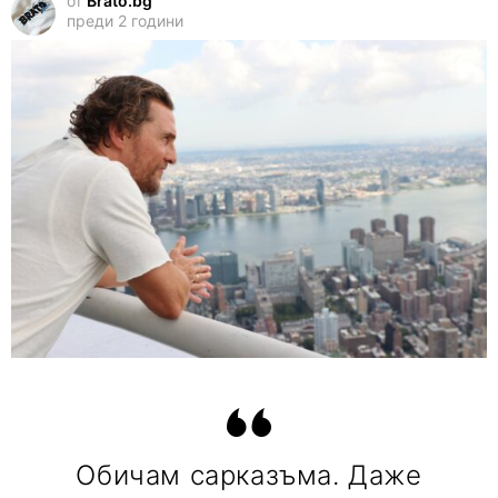
от
Brato.bg
преди 2 години
Обичам сарказъма. Даже