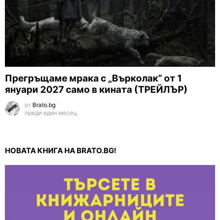
Прегръщаме мрака с „Върколак“ от 1
януари 2027 само в кината (ТРЕЙЛЪР)
от
Brato.bg
преди един месец
НОВАТА КНИГА НА BRATO.BG!