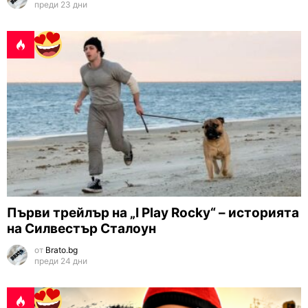
преди 23 дни
Първи трейлър на „I Play Rocky“ – историята
на Силвестър Сталоун
от
Brato.bg
преди 24 дни