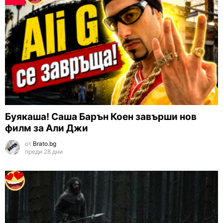
Буякаша! Саша Барън Коен завърши нов
филм за Али Джи
от
Brato.bg
преди 28 дни