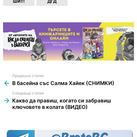
ШИТ!
ДГД
Предишна статия
See
more
В басейна със Салма Хайек (СНИМКИ)
Следваща статия
Какво да правиш, когато си забравиш
ключовете в колата (ВИДЕО)