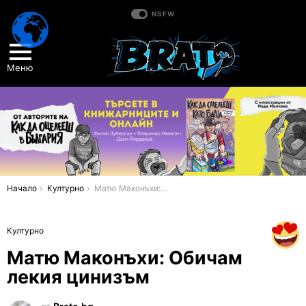
NSFW
Меню
You are here:
Начало
Културно
Матю Маконъхи: Обичам лекия цинизъм
Културно
Матю Маконъхи: Обичам
лекия цинизъм