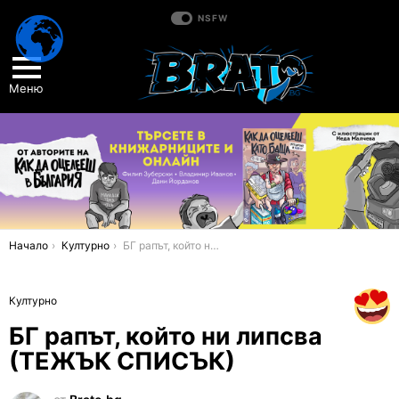
NSFW
Меню
You are here:
Начало
Културно
БГ рапът, който ни липсва (ТЕЖЪК СПИСЪК)
Културно
БГ рапът, който ни липсва
(ТЕЖЪК СПИСЪК)