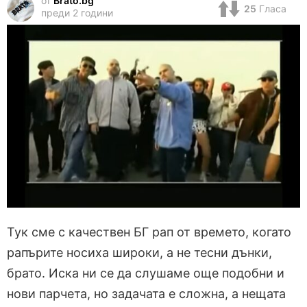
от
Brato.bg
25
Гласа
преди 2 години
Тук сме с качествен БГ рап от времето, когато
рапърите носиха широки, а не тесни дънки,
брато. Иска ни се да слушаме още подобни и
нови парчета, но задачата е сложна, а нещата