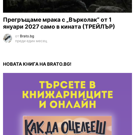
Прегръщаме мрака с „Върколак“ от 1
януари 2027 само в кината (ТРЕЙЛЪР)
от
Brato.bg
преди един месец
НОВАТА КНИГА НА BRATO.BG!