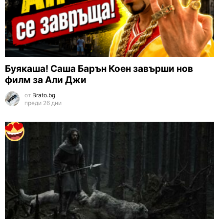
Буякаша! Саша Барън Коен завърши нов
филм за Али Джи
от
Brato.bg
преди 26 дни