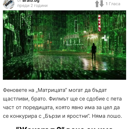
от
Brato.bg
1
Гласа
преди 2 години
Феновете на „Матрицата“ могат да бъдат
щастливи, брато. Филмът ще се сдобие с пета
част от поредицата, която явно има за цел да
се конкурира с „Бързи и яростни“. Няма лошо.