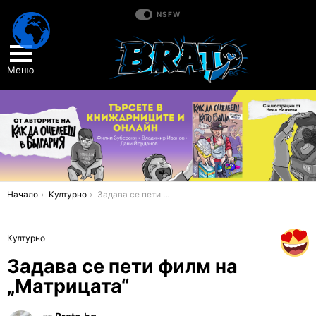
NSFW
Меню
You are here:
Начало
Културно
Задава се пети филм на „Матрицата“
Културно
Задава се пети филм на
„Матрицата“