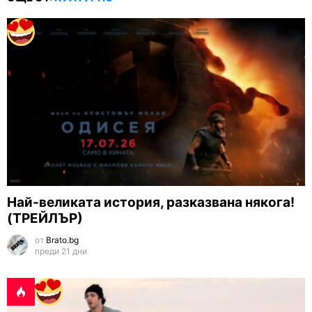
Най-великата история, разказвана някога!
(ТРЕЙЛЪР)
от
Brato.bg
преди 21 дни