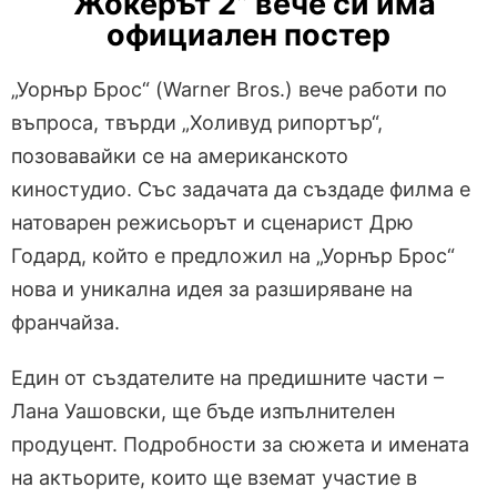
“Жокерът 2” вече си има
официален постер
„Уорнър Брос“ (Warner Bros.) вече работи по
въпроса, твърди „Холивуд рипортър“,
позовавайки се на американското
киностудио. Със задачата да създаде филма е
натоварен режисьорът и сценарист Дрю
Годард, който е предложил на „Уорнър Брос“
нова и уникална идея за разширяване на
франчайза.
Един от създателите на предишните части –
Лана Уашовски, ще бъде изпълнителен
продуцент. Подробности за сюжета и имената
на актьорите, които ще вземат участие в