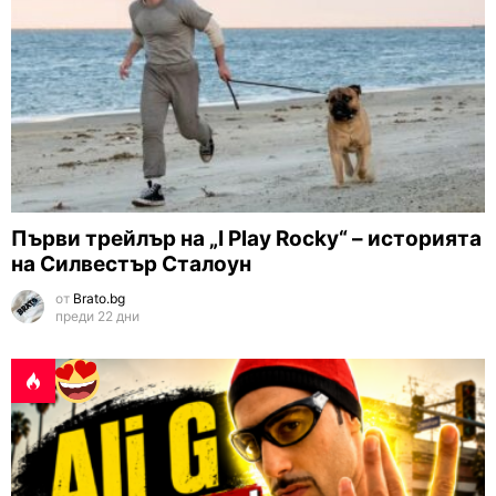
Първи трейлър на „I Play Rocky“ – историята
на Силвестър Сталоун
от
Brato.bg
преди 22 дни