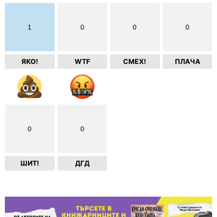
1
0
0
0
ЯКО!
WTF
СМЕХ!
ПЛАЧА
0
0
ШИТ!
ДГД