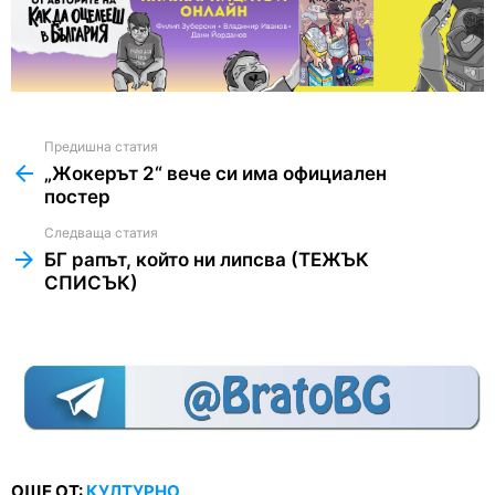
Предишна статия
See
more
„Жокерът 2“ вече си има официален
постер
Следваща статия
БГ рапът, който ни липсва (ТЕЖЪК
СПИСЪК)
ОЩЕ ОТ:
КУЛТУРНО