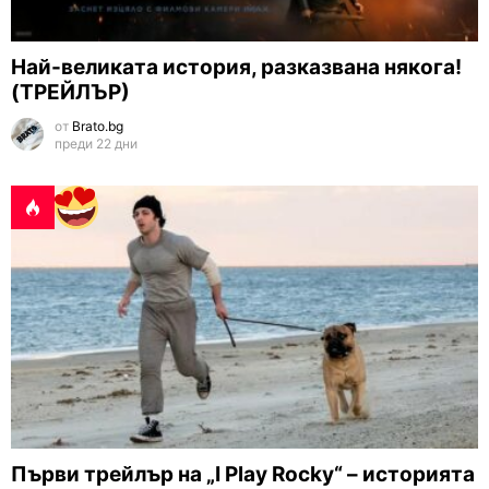
Най-великата история, разказвана някога!
(ТРЕЙЛЪР)
от
Brato.bg
преди 22 дни
Първи трейлър на „I Play Rocky“ – историята