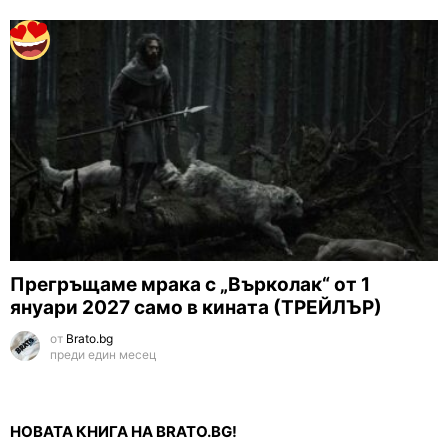
Прегръщаме мрака с „Върколак“ от 1
януари 2027 само в кината (ТРЕЙЛЪР)
от
Brato.bg
преди един месец
НОВАТА КНИГА НА BRATO.BG!