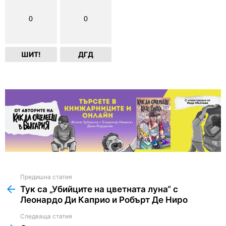
0
0
ШИТ!
ДГД
Предишна статия
See
more
Тук са „Убийците на цветната луна“ с
Леонардо Ди Каприо и Робърт Де Ниро
Следваща статия