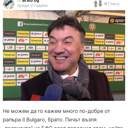
от
Brato.bg
9
Гласа
преди 3 години
Не можем да го кажем много по-добре от
рапъра Il Bulgaro, брато. Пичът възпя