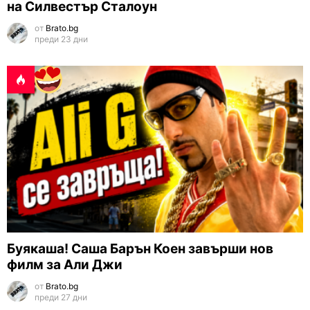
на Силвестър Сталоун
от
Brato.bg
преди 23 дни
Буякаша! Саша Барън Коен завърши нов
филм за Али Джи
от
Brato.bg
преди 27 дни