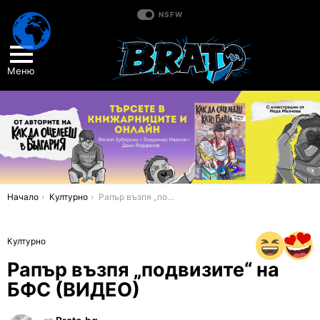
NSFW
Меню
You are here:
Начало
Културно
Рапър възпя „подвизите“ на БФС (ВИДЕО)
Културно
Рапър възпя „подвизите“ на
БФС (ВИДЕО)