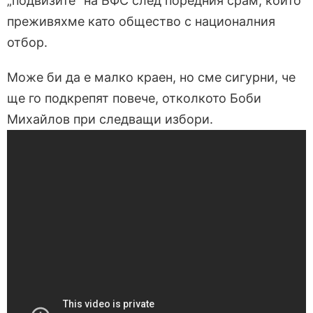
„подвизите“ на БФС след поредния срам, който
преживяхме като общество с националния
отбор.
Може би да е малко краен, но сме сигурни, че
ще го подкрепят повече, отколкото Боби
Михайлов при следващи избори.