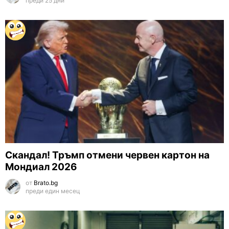
преди 25 дни
Скандал! Тръмп отмени червен картон на
Мондиал 2026
от
Brato.bg
преди един месец