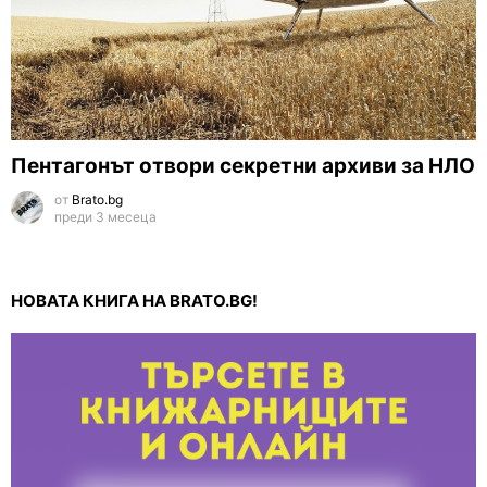
Пентагонът отвори секретни архиви за НЛО
от
Brato.bg
преди 3 месеца
НОВАТА КНИГА НА BRATO.BG!