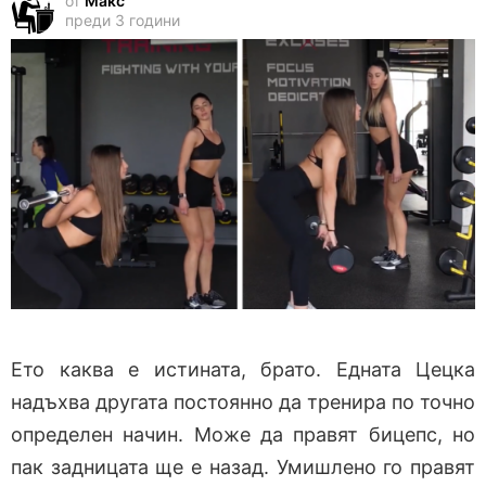
от
Макс
преди 3 години
Ето каква е истината, брато. Едната Цецка
надъхва другата постоянно да тренира по точно
определен начин. Може да правят бицепс, но
пак задницата ще е назад. Умишлено го правят