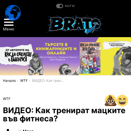
NSFW
Меню
You are here:
Начало
WTF
ВИДЕО: Как тренират мацките във фитнеса?
WTF
ВИДЕО: Как тренират мацките
във фитнеса?