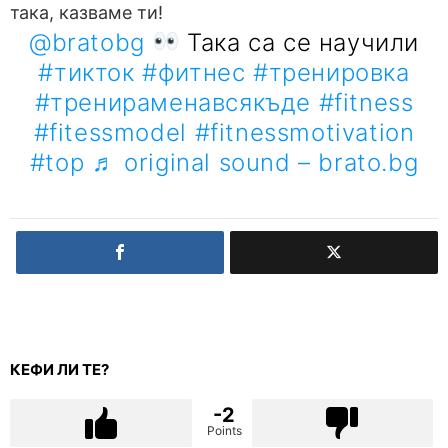
така, казваме ти!
@bratobg
Така са се научили
#тикток
#фитнес
#тренировка
#тренираменавсякъде
#fitness
#fitessmodel
#fitnessmotivation
#top
♬ original sound – brato.bg
КЕФИ ЛИ ТЕ?
-2
Points