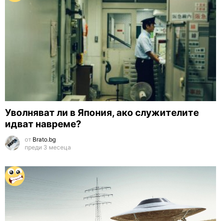
Уволняват ли в Япония, ако служителите
идват навреме?
от
Brato.bg
преди 3 месеца