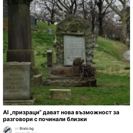
AI „призраци“ дават нова възможност за
разговори с починали близки
от
Brato.bg