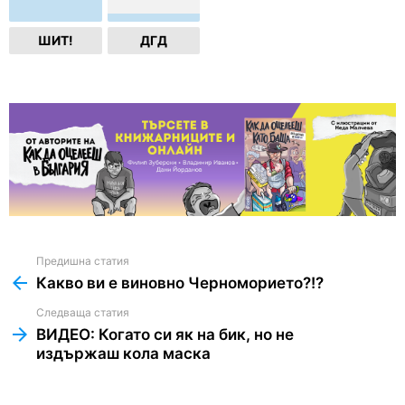
ШИТ!
ДГД
Предишна статия
See
more
Какво ви е виновно Черноморието?!?
Следваща статия
ВИДЕО: Когато си як на бик, но не
издържаш кола маска