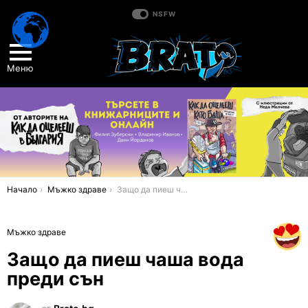
NSFW
Меню
You are here:
Начало
Мъжко здраве
Защо да пиеш чаша вода преди сън
Мъжко здраве
Защо да пиеш чаша вода
преди сън