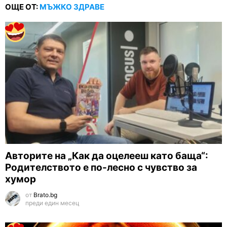
ОЩЕ ОТ:
МЪЖКО ЗДРАВЕ
Авторите на „Как да оцелееш като баща“:
Родителството е по-лесно с чувство за
хумор
от
Brato.bg
преди един месец