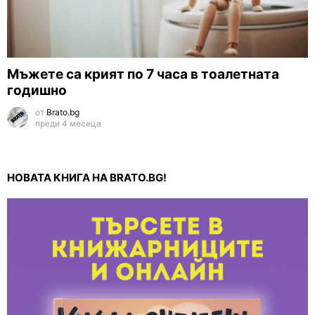
Мъжете са крият по 7 часа в тоалетната
годишно
от
Brato.bg
преди 4 месеца
НОВАТА КНИГА НА BRATO.BG!