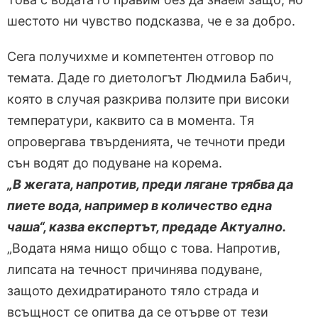
шестото ни чувство подсказва, че е за добро.
Сега получихме и компетентен отговор по
темата. Даде го диетологът Людмила Бабич,
която в случая разкрива ползите при високи
температури, каквито са в момента. Тя
опровергава твърденията, че течноти преди
сън водят до подуване на корема.
„В жегата, напротив, преди лягане трябва да
пиете вода, например в количество една
чаша“, казва експертът, предаде Актуално.
„Водата няма нищо общо с това. Напротив,
липсата на течност причинява подуване,
защото дехидратираното тяло страда и
всъщност се опитва да се отърве от тези