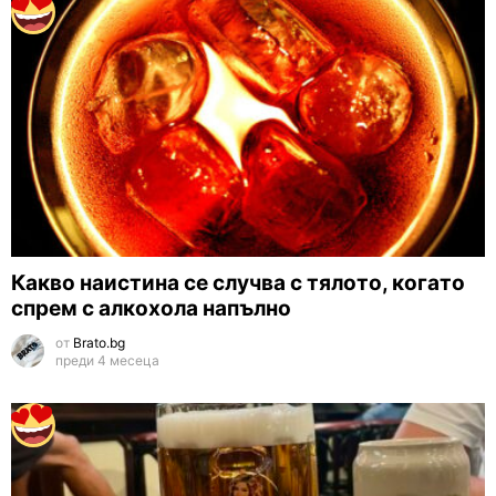
Какво наистина се случва с тялото, когато
спрем с алкохола напълно
от
Brato.bg
преди 4 месеца