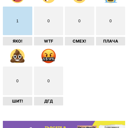
1
0
0
0
ЯКО!
WTF
СМЕХ!
ПЛАЧА
0
0
ШИТ!
ДГД