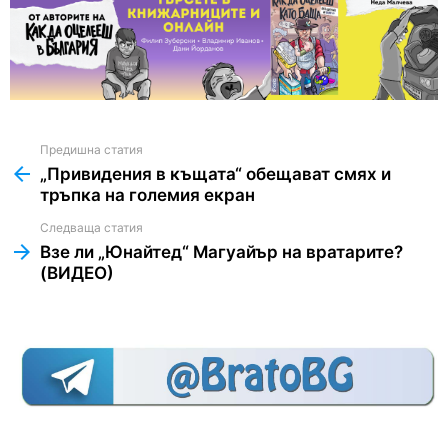
Предишна статия
See
more
„Привидения в къщата“ обещават смях и
тръпка на големия екран
Следваща статия
Взе ли „Юнайтед“ Магуайър на вратарите?
(ВИДЕО)