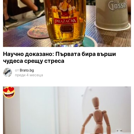
Научно доказано: Първата бира върши
чудеса срещу стреса
от
Brato.bg
преди 4 месеца