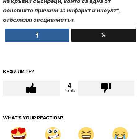
на кръвни съсиреци, които са една от
основните причини за инфаркт и инсулт“,
отбелязва специалистът.
КЕФИ ЛИ ТЕ?
4
Points
WHAT'S YOUR REACTION?