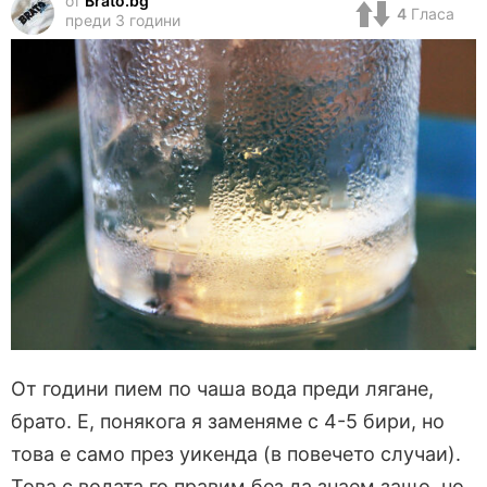
от
Brato.bg
4
Гласа
преди 3 години
От години пием по чаша вода преди лягане,
брато. Е, понякога я заменяме с 4-5 бири, но
това е само през уикенда (в повечето случаи).
Това с водата го правим без да знаем защо, но