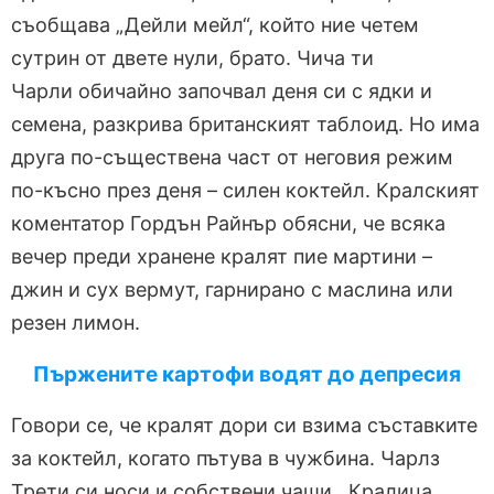
съобщава „Дейли мейл“, който ние четем
сутрин от двете нули, брато. Чича ти
Чарли обичайно започвал деня си с ядки и
семена, разкрива британският таблоид. Но има
друга по-съществена част от неговия режим
по-късно през деня – силен коктейл. Кралският
коментатор Гордън Райнър обясни, че всяка
вечер преди хранене кралят пие мартини –
джин и сух вермут, гарнирано с маслина или
резен лимон.
Пържените картофи водят до депресия
Говори се, че кралят дори си взима съставките
за коктейл, когато пътува в чужбина. Чарлз
Трети си носи и собствени чаши. Кралица