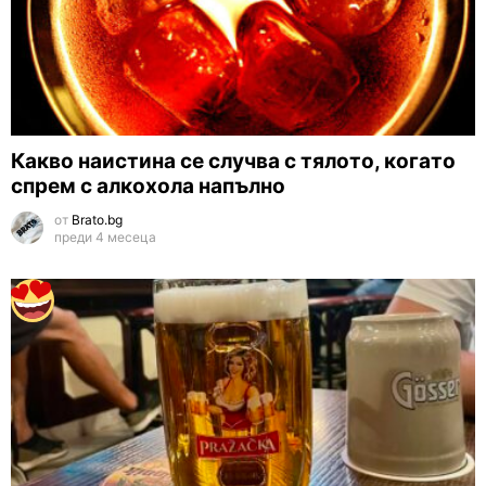
Какво наистина се случва с тялото, когато
спрем с алкохола напълно
от
Brato.bg
преди 4 месеца