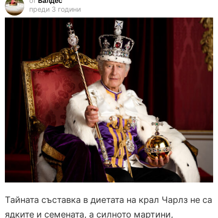
от
Валдес
преди 3 години
Тайната съставка в диетата на крал Чарлз не са
ядките и семената, а силното мартини,