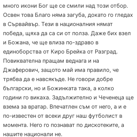
много икони Бог ще се смили над този отбор.
Освен това Благо няма загуба, докато го гледах
в Сървайвър. Тези в националния нямат
победа, щяха да са си от полза. Даже бих взел
и Божана, че ще влиза по-здраво в
единоборства от Киро Брейка от Разград.
Повиквателна пращам веднага и на
Джаферович, защото май има правило, че
трябва да е навсякъде. Не говори добре
български, но и Божинката така, а колко
години го викаха. Задължително и Чеченеца ще
взема за вратар. Впечатлен съм от него, а и е
по-известен от всеки друг наш футболист в
момента. Него го познават по дискотеките, а
нашите национали не.