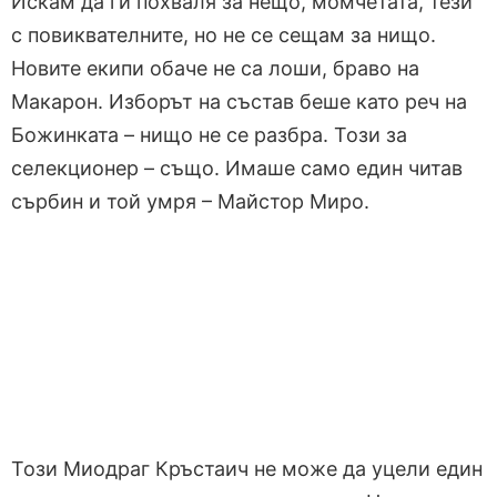
Искам да ги похваля за нещо, момчетата, тези
с повиквателните, но не се сещам за нищо.
Новите екипи обаче не са лоши, браво на
Макарон. Изборът на състав беше като реч на
Божинката – нищо не се разбра. Този за
селекционер – също. Имаше само един читав
сърбин и той умря – Майстор Миро.
Този Миодраг Кръстаич не може да уцели един