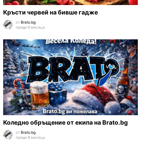
Кръсти червей на бивше гадже
от
Brato.bg
преди 6 месеца
Коледно обръщение от екипа на Brato.bg
от
Brato.bg
преди 8 месеца