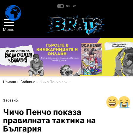
NSFW
Меню
You are here:
Начало
Забавно
Чичо Пенчо показа правилната тактика на България
Забавно
Чичо Пенчо показа
правилната тактика на
България