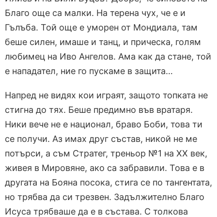
Благо още са малки. На терена чух, че е и
Гълъба. Той още е уморен от Мондиала, там
беше силен, имаше и танц, и прическа, голям
любимец на Иво Ангелов. Ама как да стане, той
е нападател, ние го пускаме в защита…
Напред не видях кои играят, защото топката не
стигна до тях. Беше предимно във вратаря.
Ники вече не е национал, браво Боби, това ти
се получи. Аз имах друг състав, никой не ме
потърси, а съм Стратег, треньор №1 на ХХ век,
живея в Мировяне, ако са забравили. Това е в
другата на Бояна посока, стига се по тангентата,
но трябва да си трезвен. Задължително Благо
Исуса трябваше да е в състава. С толкова