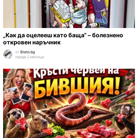
„Как да оцелееш като баща“ – болезнено
откровен наръчник
от
Brato.bg
преди 2 месеца