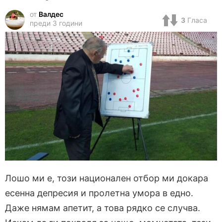
от
Валдес
3
Гласа
преди 3 години
Лошо ми е, този национален отбор ми докара
есенна депресия и пролетна умора в едно.
Даже нямам апетит, а това рядко се случва.