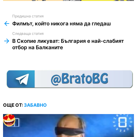
Предишна статия
See
more
Филмът, който никога няма да гледаш
Следваща статия
В Скопие ликуват: България е най-слабият
отбор на Балканите
ОЩЕ ОТ:
ЗАБАВНО