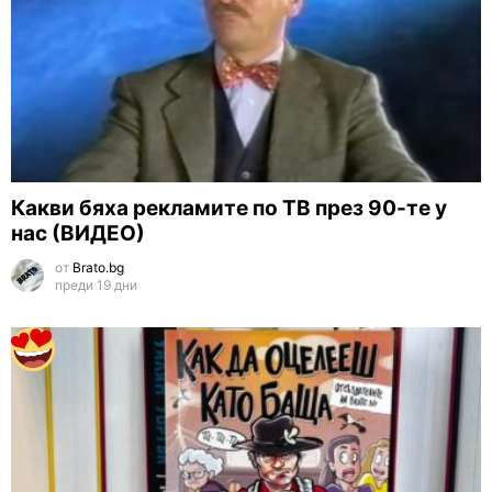
Какви бяха рекламите по ТВ през 90-те у
нас (ВИДЕО)
от
Brato.bg
преди 19 дни