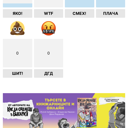
ЯКО!
WTF
СМЕХ!
ПЛАЧА
0
0
ШИТ!
ДГД