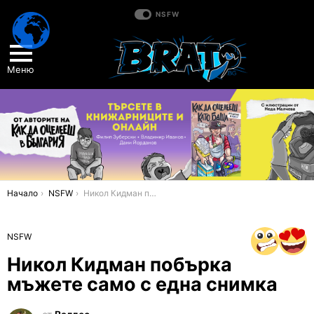
NSFW
Меню
You are here:
Начало
NSFW
Никол Кидман побърка мъжете само с една снимка
NSFW
Никол Кидман побърка
мъжете само с една снимка