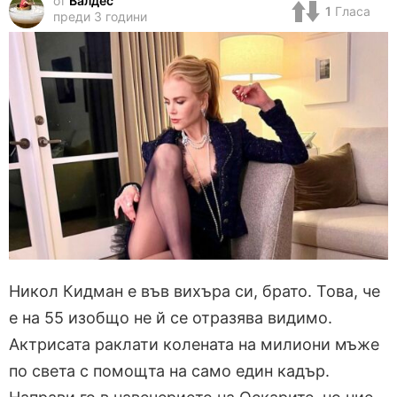
от
Валдес
1
Гласа
преди 3 години
Никол Кидман е във вихъра си, брато. Това, че
е на 55 изобщо не й се отразява видимо.
Актрисата раклати колената на милиони мъже
по света с помощта на само един кадър.