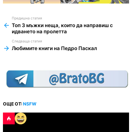
Предишна статия
See
more
Топ 3 мъжки неща, които да направиш с
идването на пролетта
Следваща статия
Любимите книги на Педро Паскал
ОЩЕ ОТ:
NSFW