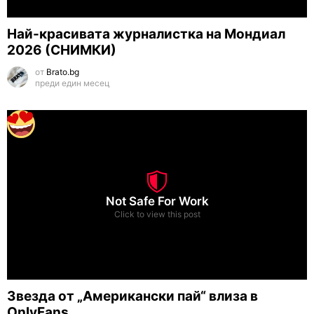
Най-красивата журналистка на Мондиал
2026 (СНИМКИ)
от
Brato.bg
преди един месец
Not Safe For Work
Click to view this post
Звезда от „Американски пай“ влиза в
OnlyFans