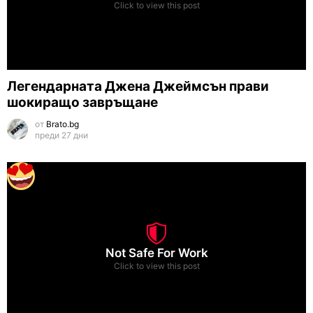
Click to view this post
Легендарната Джена Джеймсън прави
шокиращо завръщане
от
Brato.bg
преди 27 дни
Not Safe For Work
Click to view this post