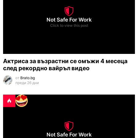
Not Safe For Work
Click to view this post
Актриса за възрастни се омъжи 4 месеца
след рекордно вайръл видео
от
Brato.bg
преди 26 дни
Not Safe For Work