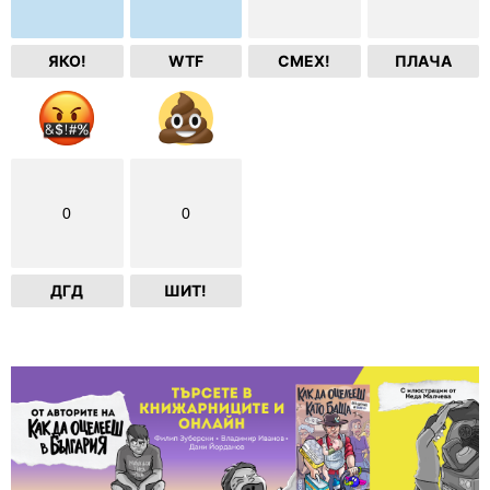
ЯКО!
WTF
СМЕХ!
ПЛАЧА
0
0
ДГД
ШИТ!