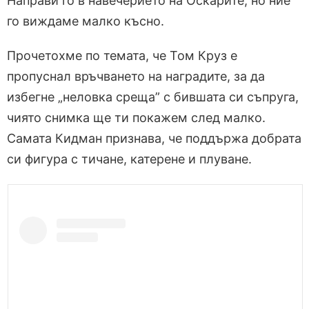
Направи го в навечерието на Оскарите, но ние
го виждаме малко късно.
Прочетохме по темата, че Том Круз е
пропуснал връчването на наградите, за да
избегне „неловка среща” с бившата си съпруга,
чиято снимка ще ти покажем след малко.
Самата Кидман признава, че поддържа добрата
си фигура с тичане, катерене и плуване.