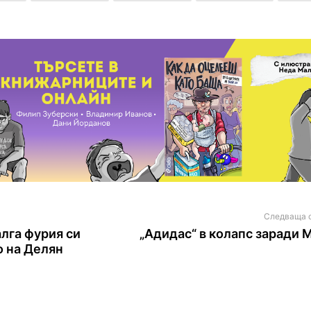
Следваща 
алга фурия си
„Адидас“ в колапс заради 
о на Делян