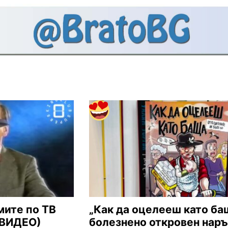
мите по ТВ
„Как да оцелееш като ба
 (ВИДЕО)
болезнено откровен нар