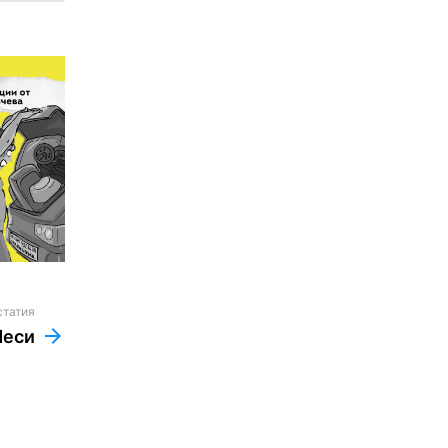
статия
Меси