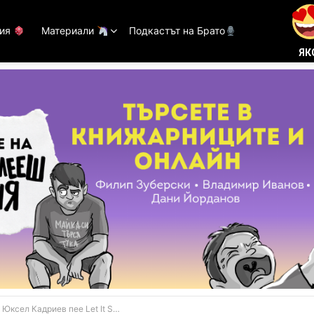
тия
Материали
Подкастът на Брато
ЯК
сел Кадриев пее Let It Snow (ВИДЕО)