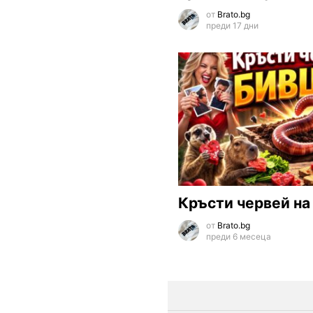
от
Brato.bg
преди 17 дни
Кръсти червей на
от
Brato.bg
преди 6 месеца