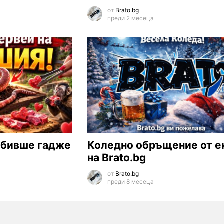
от
Brato.bg
преди 2 месеца
 бивше гадже
Коледно обръщение от е
на Brato.bg
от
Brato.bg
преди 8 месеца