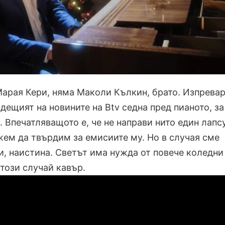
Марая Кери, няма Маколи Кълкин, брато. Изпревар
ещият на новините на Btv седна пред пианото, за
w. Впечатляващото е, че не направи нито един лапс
жем да твърдим за емисиите му. Но в случая сме
и, наистина. Светът има нужда от повече коледни
 този случай кавър.