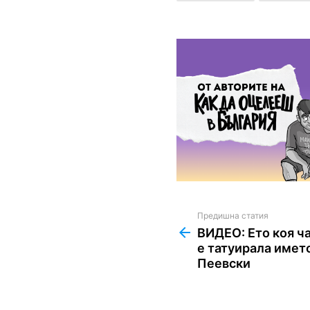
Предишна статия
See
more
ВИДЕО: Ето коя ч
е татуирала имет
Пеевски