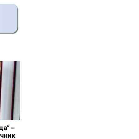
ща“ –
ъчник