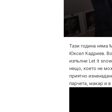
Тази година няма 
Юксел Кадриев. Вод
изпълни Let it sno
нещо, което не мо
приятно изненадан
парчета, макар и в