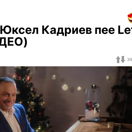
Юксел Кадриев пее Let
ДЕО)
3