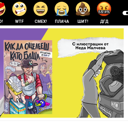
О!
WTF
СМЕХ!
ПЛАЧА
ШИТ!
ДГД