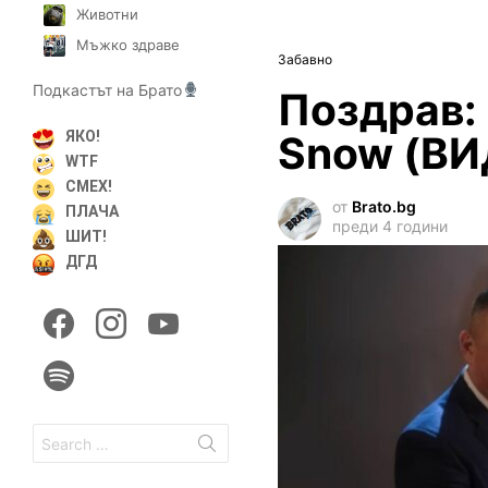
Животни
Мъжко здраве
Забавно
Подкастът на Брато
Поздрав: 
Snow (ВИ
ЯКО!
WTF
СМЕХ!
от
Brato.bg
ПЛАЧА
преди 4 години
ШИТ!
ДГД
facebook
instagram
youtube
spotify
Search
for: