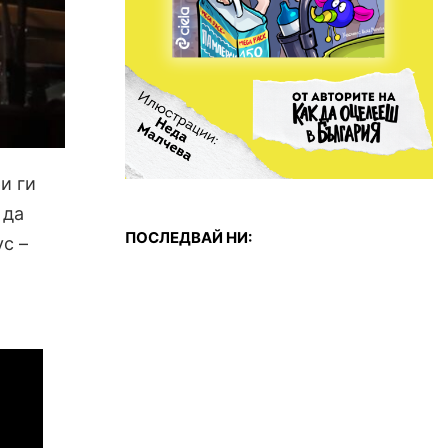
и ги
 да
ПОСЛЕДВАЙ НИ:
ус –