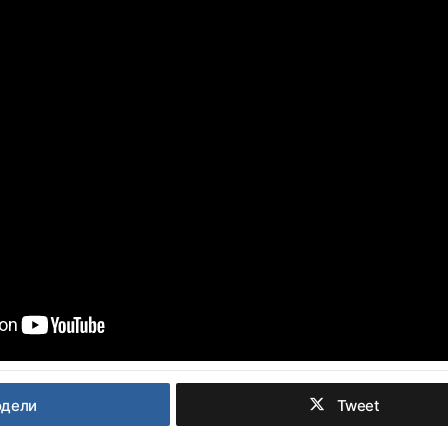
одели
Tweet