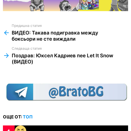
Предишна статия
See
more
ВИДЕО: Такава подигравка между
боксьори не сте виждали
Следваща статия
Поздрав: Юксел Кадриев пее Let It Snow
(ВИДЕО)
ОЩЕ ОТ:
ТОП