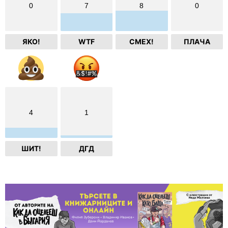
0
7
8
0
ЯКО!
WTF
СМЕХ!
ПЛАЧА
4
1
ШИТ!
ДГД