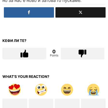
но за нас е ново и затова го пускаме.
КЕФИ ЛИ ТЕ?
0
Points
WHAT'S YOUR REACTION?