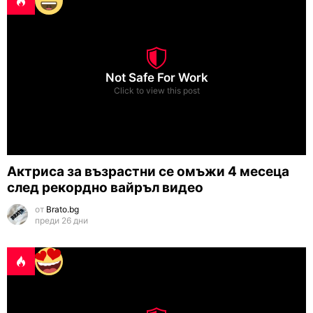
Not Safe For Work
Click to view this post
Актриса за възрастни се омъжи 4 месеца
след рекордно вайръл видео
от
Brato.bg
преди 26 дни