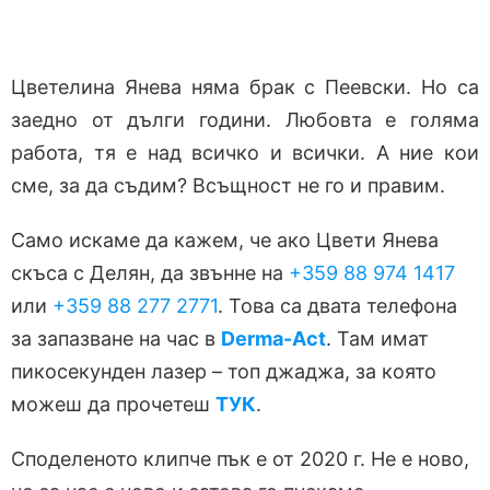
Цветелина Янева няма брак с Пеевски. Но са
заедно от дълги години. Любовта е голяма
работа, тя е над всичко и всички. А ние кои
сме, за да съдим? Всъщност не го и правим.
Само искаме да кажем, че ако Цвети Янева
скъса с Делян, да звънне на
+359 88 974 1417
или
+359 88 277 2771
. Това са двата телефона
за запазване на час в
Derma-Act
. Там имат
пикосекунден лазер – топ джаджа, за която
можеш да прочетеш
ТУК
.
Споделеното клипче пък е от 2020 г. Не е ново,