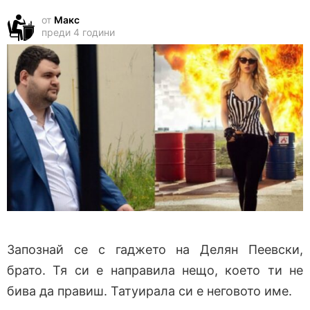
от
Макс
преди 4 години
Запознай се с гаджето на Делян Пеевски,
брато. Тя си е направила нещо, което ти не
бива да правиш. Татуирала си е неговото име.