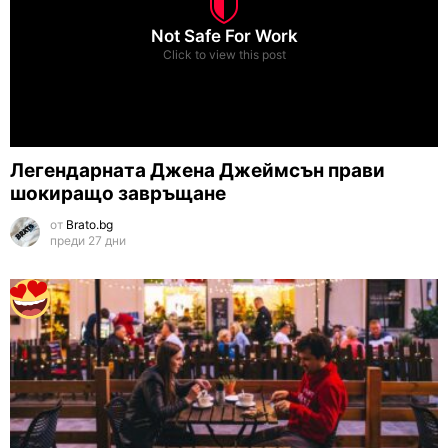
Not Safe For Work
Click to view this post
Легендарната Джена Джеймсън прави
шокиращо завръщане
от
Brato.bg
преди 27 дни