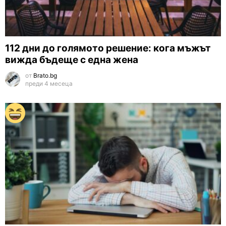
112 дни до голямото решение: кога мъжът
вижда бъдеще с една жена
от
Brato.bg
преди 4 месеца