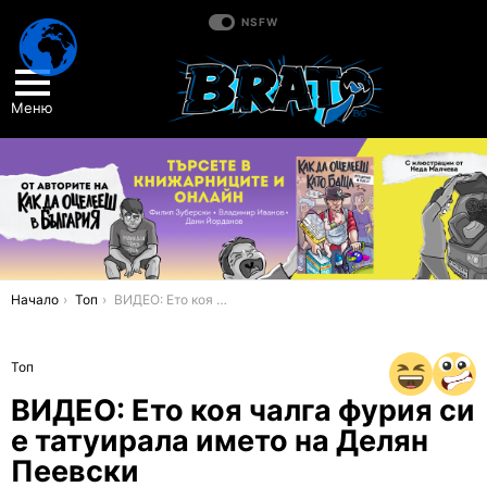
NSFW
Меню
You are here:
Начало
Топ
ВИДЕО: Ето коя чалга фурия си е татуирала името на Делян Пеевски
Топ
ВИДЕО: Ето коя чалга фурия си
е татуирала името на Делян
Пеевски