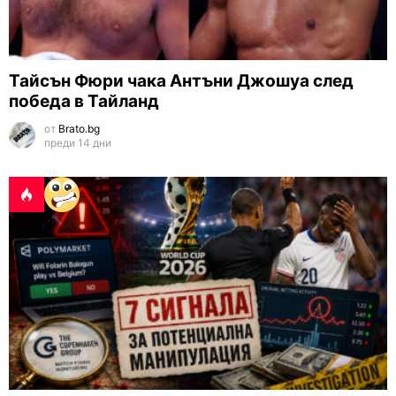
Тайсън Фюри чака Антъни Джошуа след
победа в Тайланд
от
Brato.bg
преди 14 дни