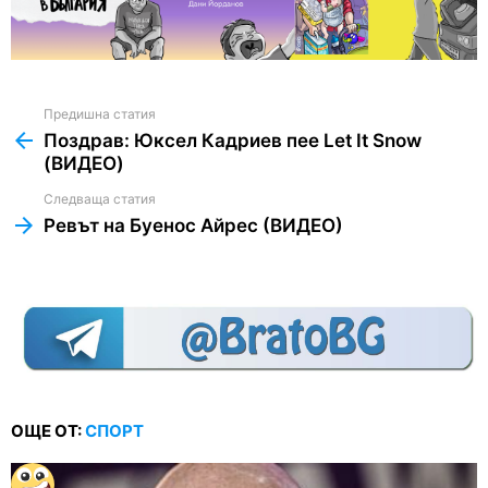
Предишна статия
See
more
Поздрав: Юксел Кадриев пее Let It Snow
(ВИДЕО)
Следваща статия
Ревът на Буенос Айрес (ВИДЕО)
ОЩЕ ОТ:
СПОРТ