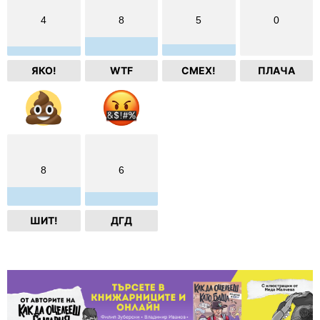
4
8
5
0
ЯКО!
WTF
СМЕХ!
ПЛАЧА
8
6
ШИТ!
ДГД