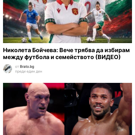
Николета Бойчева: Вече трябва да избирам
между футбола и семейството (ВИДЕО)
от
Brato.bg
преди един ден