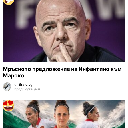
Мръсното предложение на Инфантино към
Мароко
от
Brato.bg
преди един ден