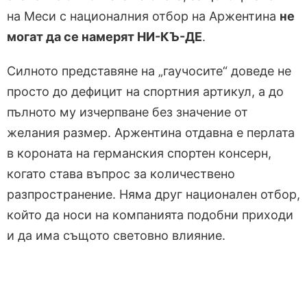
на Меси с националния отбор на Аржентина
не
могат да се намерят НИ-КЪ-ДЕ
.
Силното представяне на „гаучосите“ доведе не
просто до дефицит на спортния артикул, а до
пълното му изчерпване без значение от
желания размер. Аржентина отдавна е перлата
в короната на
германския спортен консерн
,
когато става въпрос за количествено
разпространение. Няма друг национален отбор,
който да носи на компанията подобни приходи
и да има същото световно влияние.