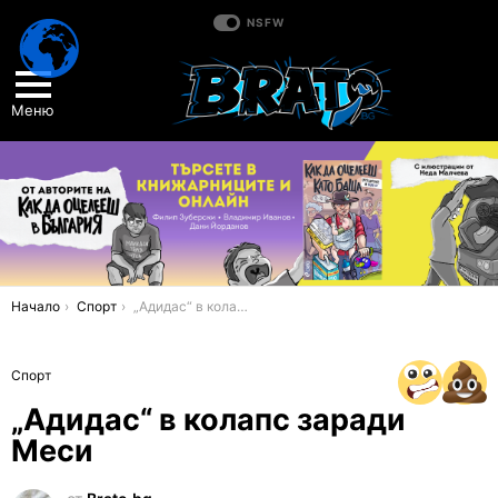
NSFW
Меню
You are here:
Начало
Спорт
„Адидас“ в колапс заради Меси
Спорт
„Адидас“ в колапс заради
Меси