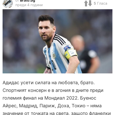
от
Brato.bg
5
Гласа
преди 4 години
Адидас усети силата на любовта, брато.
Спортният консерн е в агония в дните преди
големия финал на Мондиал 2022. Буенос
Айрес, Мадрид, Париж, Доха, Токио – няма
значение от точката на света, защото фланелки