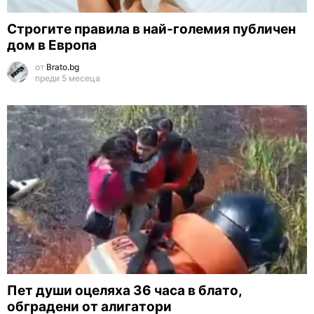
Строгите правила в най-големия публичен
дом в Европа
от
Brato.bg
преди 5 месеца
Пет души оцеляха 36 часа в блато,
обградени от алигатори