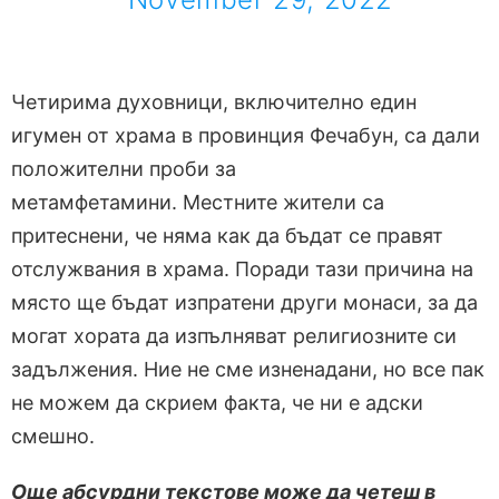
Четирима духовници, включително един
игумен от храма в провинция Фечабун, са дали
положителни проби за
метамфетамини. Местните жители са
притеснени, че няма как да бъдат се правят
отслужвания в храма. Поради тази причина на
място ще бъдат изпратени други монаси, за да
могат хората да изпълняват религиозните си
задължения. Ние не сме изненадани, но все пак
не можем да скрием факта, че ни е адски
смешно.
Още абсурдни текстове може да четеш в