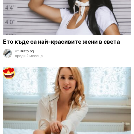
Eто къде са най-красивите жени в света
от
Brato.bg
преди 2 месеца