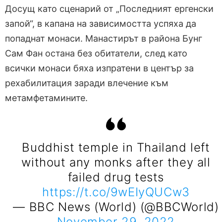
Досущ като сценарий от „Последният ергенски
запой“, в капана на зависимостта успяха да
попаднат монаси. Манастирът в района Бунг
Сам Фан остана без обитатели, след като
всички монаси бяха изпратени в център за
рехабилитация заради влечение към
метамфетамините.
Buddhist temple in Thailand left
without any monks after they all
failed drug tests
https://t.co/9wEIyQUCw3
— BBC News (World) (@BBCWorld)
November 29, 2022