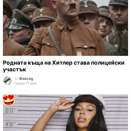
Родната къща на Хитлер става полицейски
участък
от
Brato.bg
преди 17 дни