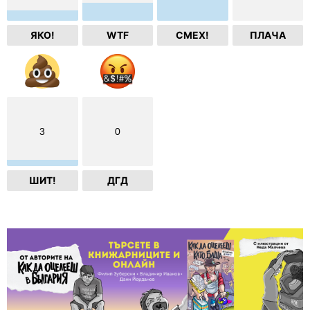
ЯКО!
WTF
СМЕХ!
ПЛАЧА
3
0
ШИТ!
ДГД