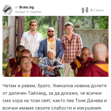
от
Brato.bg
8
Гласа
преди 4 години
Четем и ревем, брато. Уникална новина долетя
от далечен Тайланд, за да докаже, че всички
сме хора на този свят, както пее Тони Дачева и
всички имаме своите слабости и изкушения.