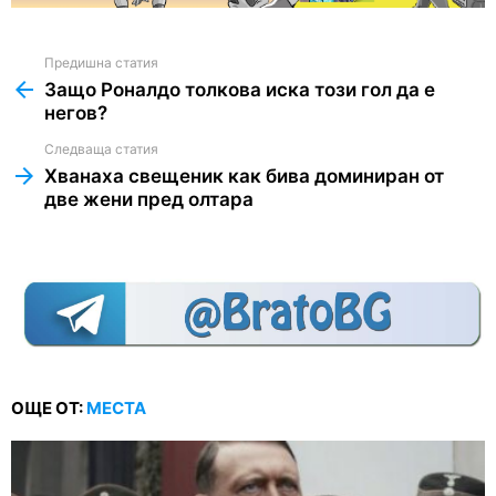
Предишна статия
See
more
Защо Роналдо толкова иска този гол да е
негов?
Следваща статия
Хванаха свещеник как бива доминиран от
две жени пред олтара
ОЩЕ ОТ:
МЕСТА