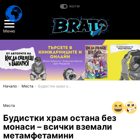
NSFW
Меню
You are here:
Начало
Места
Будистки храм остана без монаси – всички вземали метамфетамини
Места
Будистки храм остана без
монаси – всички вземали
метамфетамини