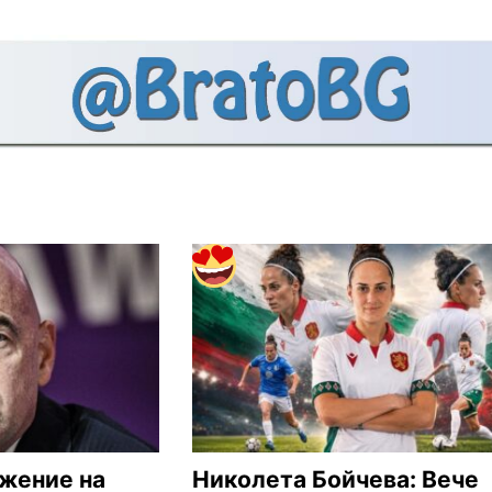
жение на
Николета Бойчева: Вече