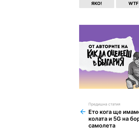
ЯКО!
WTF
Предишна статия
See
more
Ето кога ще имаме
колата и 5G на бо
самолета