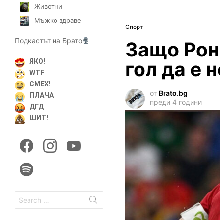
Животни
Мъжко здраве
Спорт
Подкастът на Брато
Защо Рон
гол да е 
ЯКО!
WTF
СМЕХ!
от
Brato.bg
ПЛАЧА
преди 4 години
ДГД
ШИТ!
facebook
instagram
youtube
spotify
Search
for: