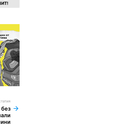
ИТ!
статия
 без
мали
мини