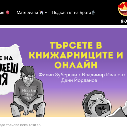
тия
Материали
Подкастът на Брато
ЯК
олкова иска този гол да е негов?