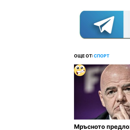
ОЩЕ ОТ:
СПОРТ
Мръсното предло