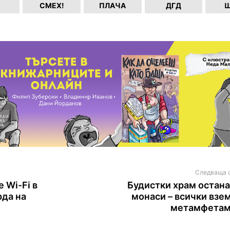
СМЕХ!
ПЛАЧА
ДГД
Ш
Следваща 
 Wi-Fi в
Будистки храм остана
рда на
монаси – всички взе
метамфета