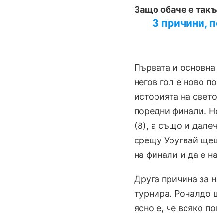
Защо обаче е так
3 причини, 
Първата и основна 
негов гол е ново п
историята на свето
поредни финали. Н
(8), а също и дале
срещу Уругвай щ
на финали и да е н
Друга причина за 
турнира. Роналдо щ
ясно е, че всяко п