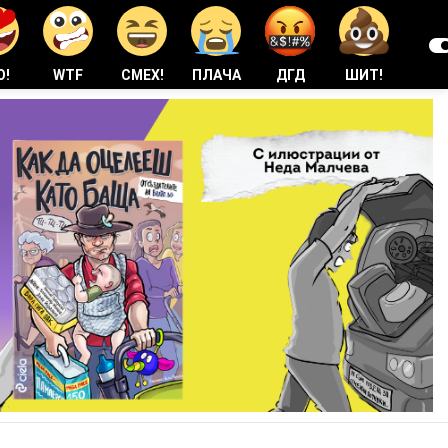
О!
WTF
СМЕХ!
ПЛАЧА
ДГД
ШИТ!