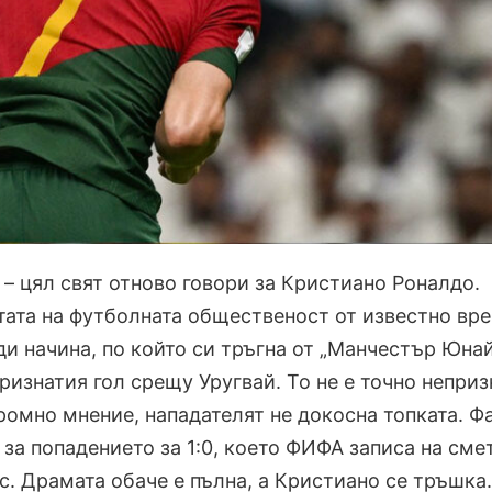
 – цял свят отново говори за Кристиано Роналдо.
стата на футболната общественост от известно вр
и начина, по който си тръгна от „Манчестър Юнай
признатия гол срещу Уругвай. То не е точно неприз
ромно мнение, нападателят не докосна топката. Фа
 за попадението за 1:0, което ФИФА записа на сме
с. Драмата обаче е пълна, а Кристиано се тръшка.