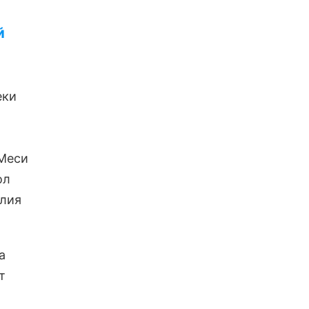
й
еки
 Меси
ол
алия
а
т