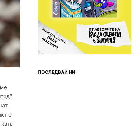
ПОСЛЕДВАЙ НИ:
еме
тед“,
нат,
кт е
тката