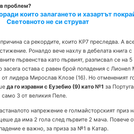
ъв проблем?
поради които залагането и хазартът покра
Световното не си струват
причина са рекордите, които КР7 преследва. А вс
остижение. Роналдо вече нахлу в дебелата книга с
вните първенства като първият, разписвал се на 5
о засега остава с равен брой попадения с Лионел
ч от лидера Мирослав Клозе (16). Но отмененият г
еше
да го изравни с Еузебио (9) като №1
за Португ
а само 3 от великия Пеле.
настаналото напрежение е голмайсторският приз н
еше да има 2 гола след първите 2 мача. Повече о
опадение е важно, за приза за №1 в Катар.