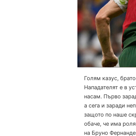
Голям казус, брато
Нападателят е в у
насам. Първо зарад
а сега и заради не
защото по наше ск
обаче, че има роля
на Бруно Фернанде