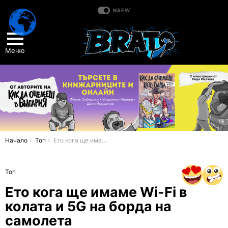
NSFW
Меню
You are here:
Начало
Топ
Ето кога ще имаме Wi-Fi в колата и 5G на борда на самолета
Топ
Ето кога ще имаме Wi-Fi в
колата и 5G на борда на
самолета