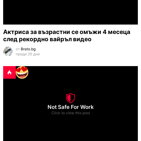
Актриса за възрастни се омъжи 4 месеца
след рекордно вайръл видео
от
Brato.bg
преди 26 дни
Not Safe For Work
Click to view this post