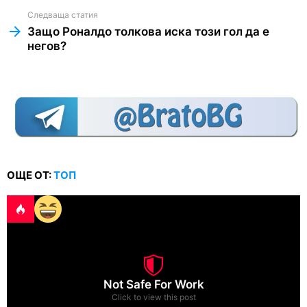
Следваща статия
Защо Роналдо толкова иска този гол да е
негов?
ОЩЕ ОТ:
ТОП
Not Safe For Work
Click to view this post