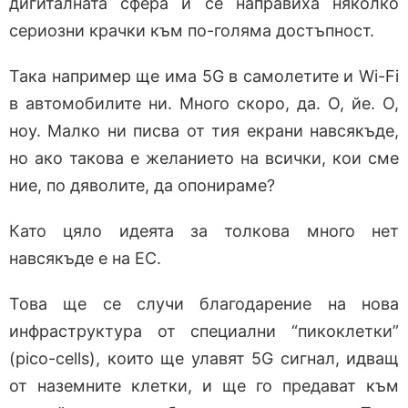
дигиталната сфера и се направиха няколко
сериозни крачки към по-голяма достъпност.
Така например ще има 5G в самолетите и Wi-Fi
в автомобилите ни. Много скоро, да. О, йе. О,
ноу. Малко ни писва от тия екрани навсякъде,
но ако такова е желанието на всички, кои сме
ние, по дяволите, да опонираме?
Като цяло идеята за толкова много нет
навсякъде е на ЕС.
Това ще се случи благодарение на нова
инфраструктура от специални “пикоклетки”
(pico-cells), които ще улавят 5G сигнал, идващ
от наземните клетки, и ще го предават към