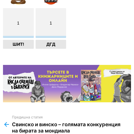
1
1
ШИТ!
ДГД
Предишна статия
See
more
Свинско и винско – голямата конкуренция
на бирата за мондиала