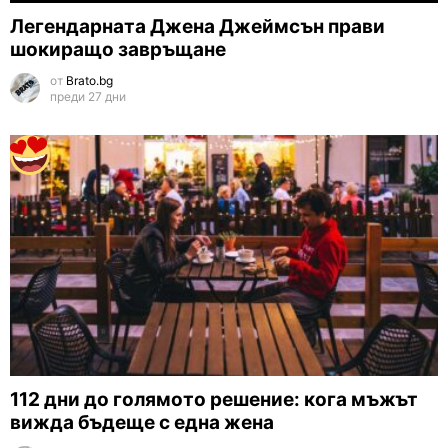
Легендарната Джена Джеймсън прави
шокиращо завръщане
от
Brato.bg
преди 27 дни
112 дни до голямото решение: кога мъжът
вижда бъдеще с една жена