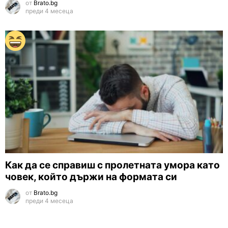
от
Brato.bg
преди 4 месеца
Как да се справиш с пролетната умора като
човек, който държи на формата си
от
Brato.bg
преди 4 месеца