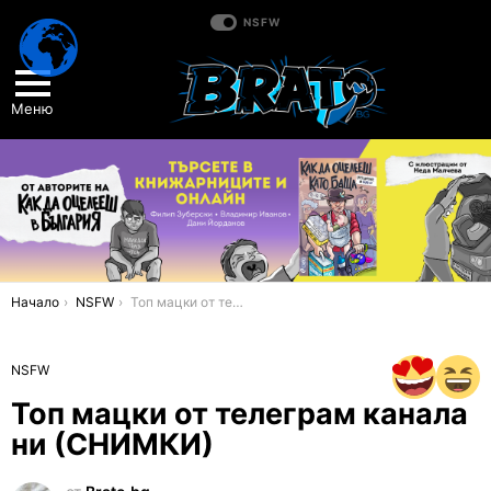
NSFW
Меню
You are here:
Начало
NSFW
Топ мацки от телеграм канала ни (СНИМКИ)
NSFW
Топ мацки от телеграм канала
ни (СНИМКИ)