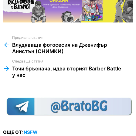
Предишна статия
See
more
Влудяваща фотосесия на Дженифър
Анистън (СНИМКИ)
Следваща статия
Точи бръснача, идва вторият Barber Battle
у нас
ОЩЕ ОТ:
NSFW