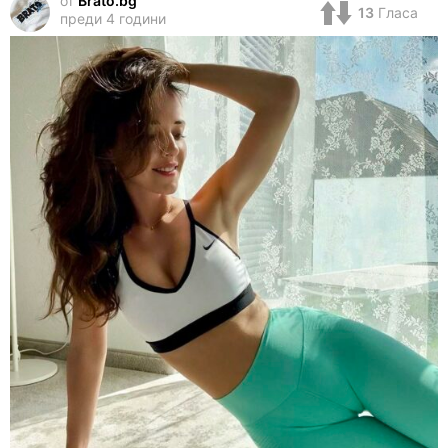
от
Brato.bg
13
Гласа
преди 4 години