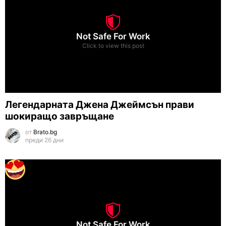
Not Safe For Work
Click to view this post
Легендарната Джена Джеймсън прави
шокиращо завръщане
от
Brato.bg
преди 26 дни
Not Safe For Work