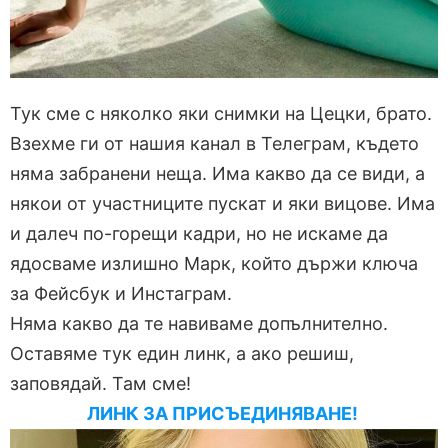
Тук сме с няколко яки снимки на Цецки, брато.
Взехме ги от нашия канал в Телеграм, където
няма забранени неща. Има какво да се види, а
някои от участниците пускат и яки вицове. Има
и далеч по-горещи кадри, но не искаме да
ядосваме излишно Марк, който държи ключа
за Фейсбук и Инстаграм.
Няма какво да те навиваме допълнително.
Оставяме тук един линк, а ако решиш,
заповядай. Там сме!
ЛИНК ЗА ПРИСЪЕДИНЯВАНЕ!