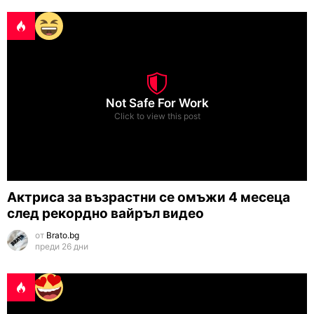
Not Safe For Work
Click to view this post
Актриса за възрастни се омъжи 4 месеца
след рекордно вайръл видео
от
Brato.bg
преди 26 дни