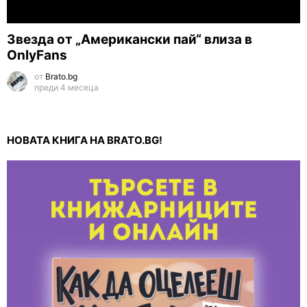
Звезда от „Американски пай“ влиза в
OnlyFans
от
Brato.bg
преди 4 месеца
НОВАТА КНИГА НА BRATO.BG!