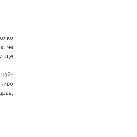
колко
е, че
 и ще
 най-
 ниво
драв,