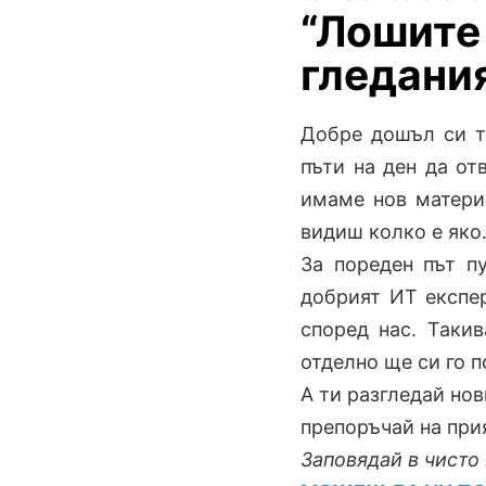
“Лошите
гледани
Добре дошъл си т
пъти на ден да от
имаме нов материа
видиш колко е яко
За пореден път п
добрият ИТ експер
според нас. Такив
отделно ще си го 
А ти разгледай нов
препоръчай на прия
Заповядай в чисто 