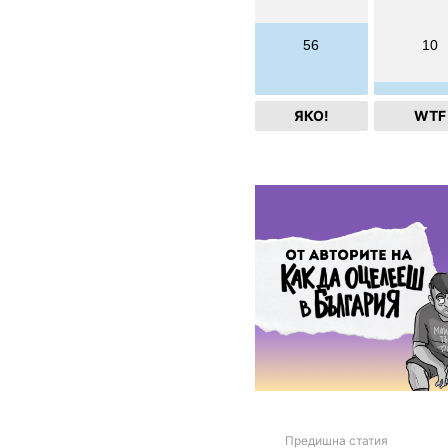
56
10
ЯКО!
WTF
Предишна статия
See