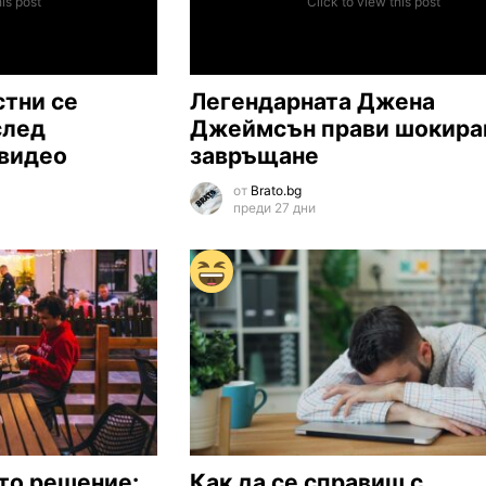
his post
Click to view this post
стни се
Легендарната Джена
след
Джеймсън прави шокир
 видео
завръщане
от
Brato.bg
преди 27 дни
ото решение:
Как да се справиш с