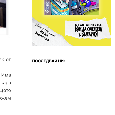
як от
ПОСЛЕДВАЙ НИ:
. Има
 кара
ащото
можем