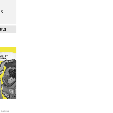
0
ДГД
статия