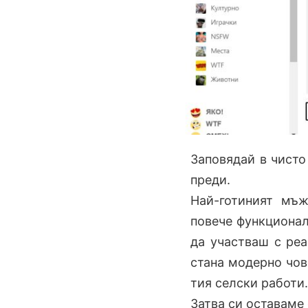
Заповядай в чисто 
преди.
Най-готиният мъж
повече функционал
да участваш с реа
стана модерно чов
тия селски работи.
Затва си оставаме 