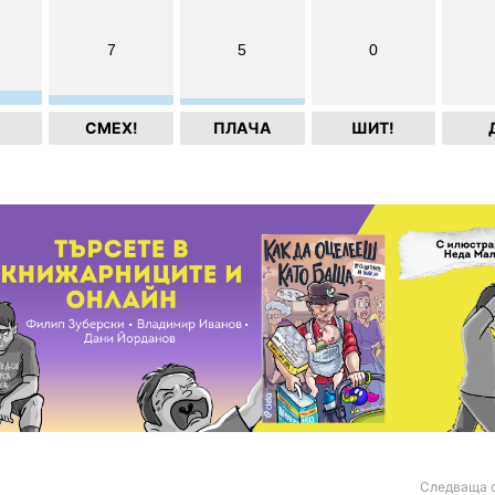
7
5
0
СМЕХ!
ПЛАЧА
ШИТ!
Следваща 