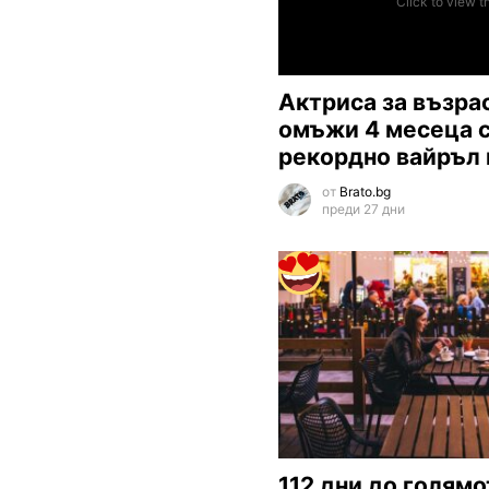
Click to view t
Актриса за възра
омъжи 4 месеца 
рекордно вайръл
от
Brato.bg
преди 27 дни
112 дни до голям