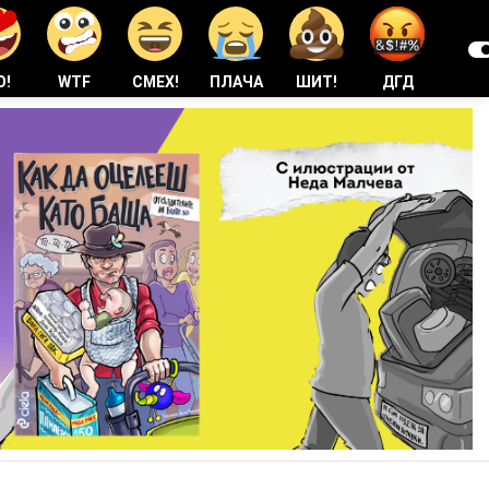
О!
WTF
СМЕХ!
ПЛАЧА
ШИТ!
ДГД