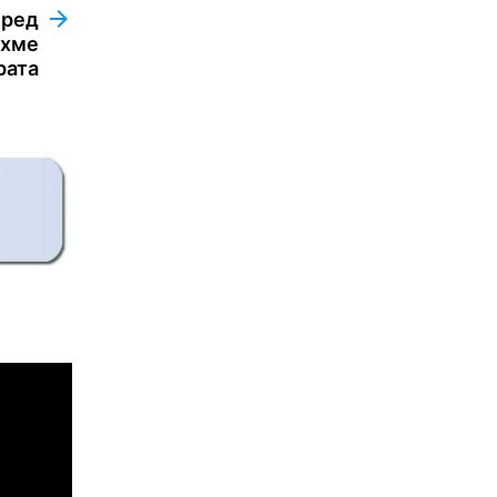
пред
яхме
рата