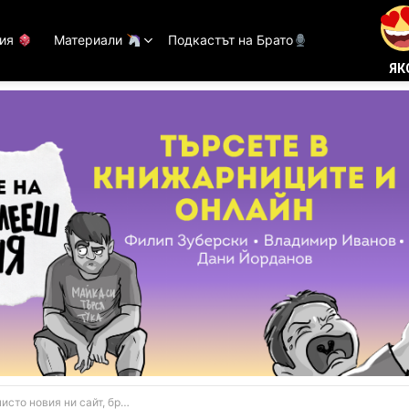
тия
Материали
Подкастът на Брато
ЯК
сто новия ни сайт, брато