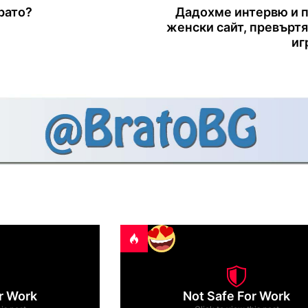
брато?
Дадохме интервю и 
женски сайт, превърт
иг
r Work
Not Safe For Work