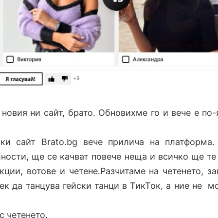
новия ни сайт, брато. Обновихме го и вече е по-
ки сайт Brato.bg вече прилича на платформа
ности, ще се качват повече неща и всичко ще те
кции, вотове и четене.Разчитаме на четенето, з
ек да танцува гейски танци в ТикТок, а ние не 
с четенето.