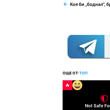
more
Коя би „боднал“, 
ОЩЕ ОТ:
ТОП
Not Safe Fo