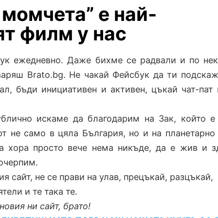
 момчета” е най-
ят филм у нас
ук ежедневно. Даже бихме се радвали и по не
варяш Brato.bg. Не чакай Фейсбук да ти подскаж
л, бъди инициативен и активен, цъкай чат-пат
.
ублично искаме да благодарим на Зак, който е
т не само в цяла България, но и на планетарно
а хора просто вече нема никъде, да е жив и з
почерпим.
ия сайт, не се прави на улав, прецъкай, разцъкай,
тели и те така те.
новия ни сайт, брато!