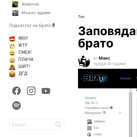
Животни
Мъжко здраве
Топ
Подкастът на Брато
Заповядай
брато
ЯКО!
WTF
СМЕХ!
от
Макс
ПЛАЧА
преди 4 години
ШИТ!
ДГД
facebook
instagram
youtube
spotify
Search
for: