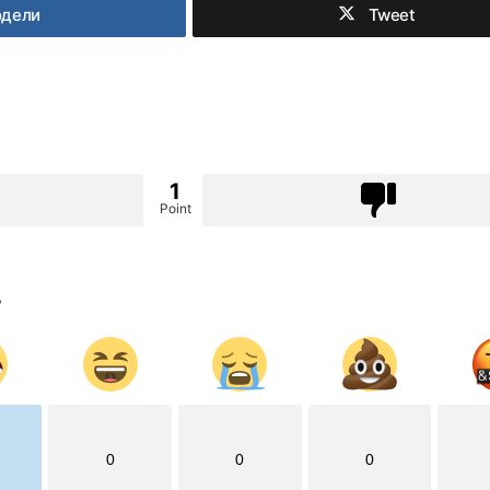
одели
Tweet
1
Point
?
0
0
0