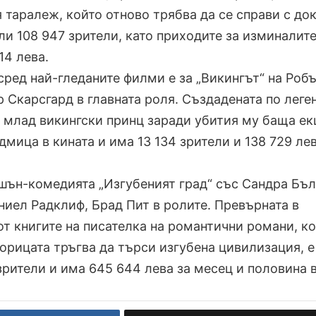
 таралеж, който отново трябва да се справи с до
ли 108 947 зрители, като приходите за изминалите
14 лева.
сред най-гледаните филми е за „Викингът“ на Роб
 Скарсгард в главната роля. Създадената по леге
 млад викингски принц заради убития му баща е
дмица в кината и има 13 134 зрители и 138 729 ле
кшън-комедията „Изгубеният град“ със Сандра Бъл
ниел Радклиф, Брад Пит в ролите. Превърната в
от книгите на писателка на романтични романи, к
корицата тръгва да търси изгубена цивилизация, е
зрители и има 645 644 лева за месец и половина 