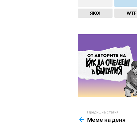
ЯКО!
WTF
Предишна статия
See
more
Меме на деня