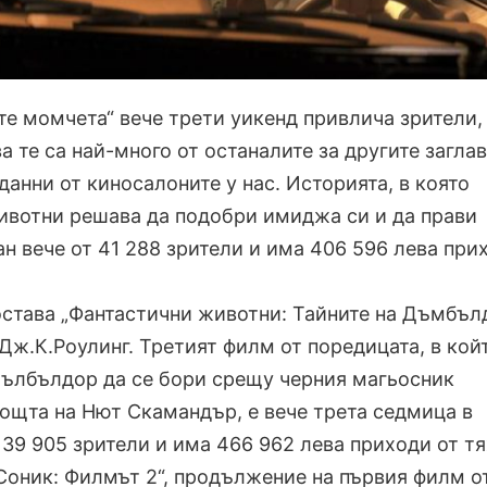
е момчета“ вече трети уикенд привлича зрители,
а те са най-много от останалите за другите заглав
анни от киносалоните у нас. Историята, в която
ивотни решава да подобри имиджа си и да прави
ан вече от 41 288 зрители и има 406 596 лева при
остава „Фантастични животни: Тайните на Дъмбълд
Дж.К.Роулинг. Третият филм от поредицата, в кой
ълбълдор да се бори срещу черния магьосник
ощта на Нют Скамандър, е вече трета седмица в
т 39 905 зрители и има 466 962 лева приходи от тя
„Соник: Филмът 2“, продължение на първия филм о