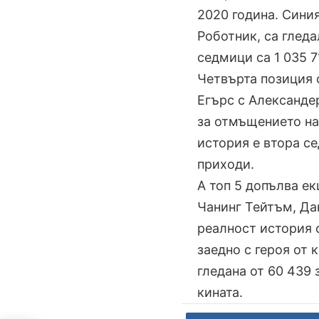
2020 година. Синия
Роботник, са гледа
седмици са 1 035 7
Четвърта позиция 
Егърс с Александер
за отмъщението на
история е втора се
приходи.
А топ 5 допълва е
Чанинг Тейтъм, Да
реалност история 
заедно с героя от 
гледана от 60 439 
кината.