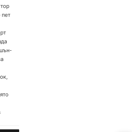
ктор
 пет
ърт
нда
кшън-
ва
ок,
оято
в