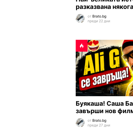
разказвана няког
от
Brato.bg
преди 22 дни
Буякаша! Саша Ба
завърши нов фил
от
Brato.bg
преди 27 дни