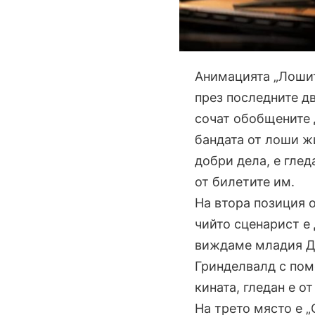
Анимацията „Лошит
през последните дв
сочат обобщените д
бандата от лоши ж
добри дела, е глед
от билетите им.
На втора позиция 
чийто сценарист е 
виждаме младия Д
Гринделвалд с пом
кината, гледан е о
На трето място е 