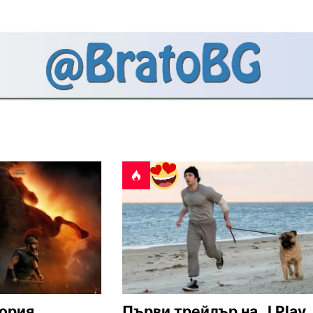
ория,
Първи трейлър на „I Play