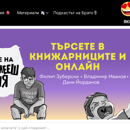
тия
Материали
Подкастът на Брато
ЯК
омчета“ е най-гледаният филм у нас