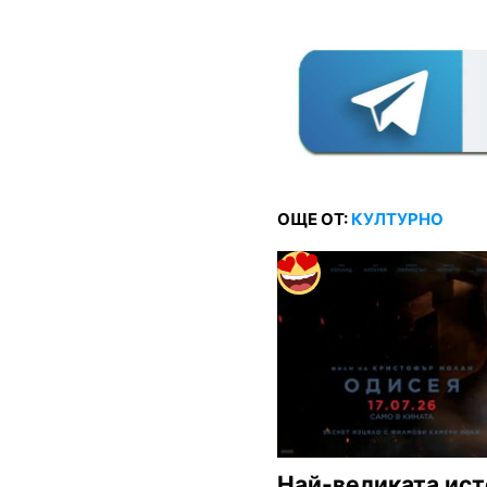
ОЩЕ ОТ:
КУЛТУРНО
Най-великата ист