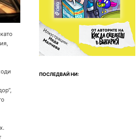
 като
ия,
ходи
ПОСЛЕДВАЙ НИ:
ор“,
то
х.
т