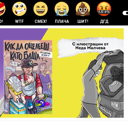
О!
WTF
СМЕХ!
ПЛАЧА
ШИТ!
ДГД