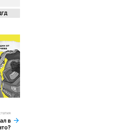
ДГД
статия
ал в
ато?