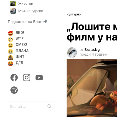
Животни
Мъжко здраве
Културно
Подкастът на Брато
„Лошите 
филм у н
ЯКО!
WTF
СМЕХ!
от
Brato.bg
ПЛАЧА
преди 4 години
ШИТ!
ДГД
facebook
instagram
youtube
spotify
Search
for: