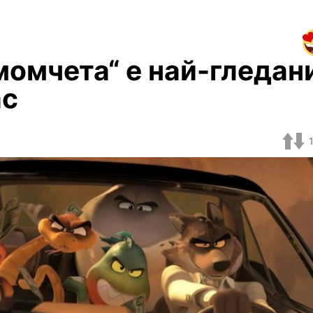
момчета“ е най-гледан
ас