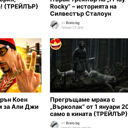
а! (ТРЕЙЛЪР)
Rocky“ – историята на
Силвестър Сталоун
от
Brato.bg
преди 23 дни
рън Коен
Прегръщаме мрака с
м за Али Джи
„Върколак“ от 1 януари 2
само в кината (ТРЕЙЛЪР)
от
Brato.bg
преди един месец