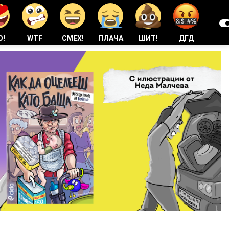
О!
WTF
СМЕХ!
ПЛАЧА
ШИТ!
ДГД