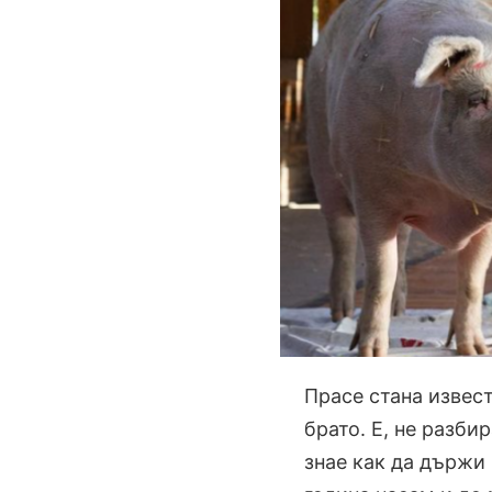
Прасе стана извест
брато. Е, не разби
знае как да държи 