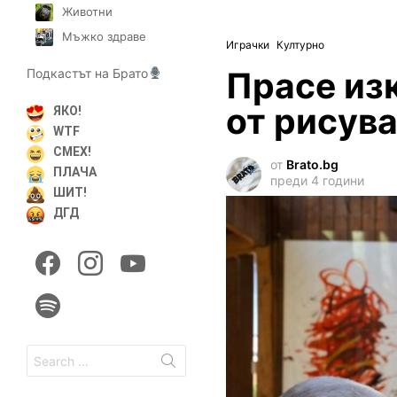
Животни
Мъжко здраве
Играчки
Културно
Прасе из
Подкастът на Брато
от рисув
ЯКО!
WTF
СМЕХ!
от
Brato.bg
ПЛАЧА
преди 4 години
ШИТ!
ДГД
facebook
instagram
youtube
spotify
Search
for: