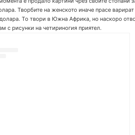
момента е продало картини чрез своите стопани з
олара. Творбите на женското иначе прасе варират
долара. То твори в Южна Африка, но наскоро отв
ам с рисунки на четириногия приятел.