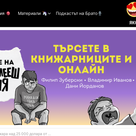
тия
Материали
Подкастът на Брато
ЯК
 над 25 000 долара от рисуване (ВИДЕО)