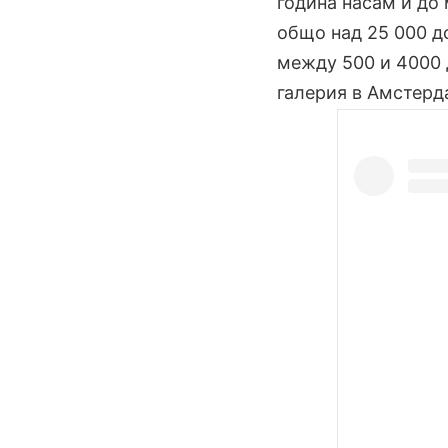
година насам и до 
общо над 25 000 д
между 500 и 4000 
галерия в Амстерд