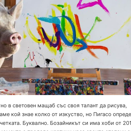
но в световен мащаб със своя талант да рисува,
раме кой знае колко от изкуство, но Пигасо опред
четката. Буквално. Бозайникът си има хоби от 20