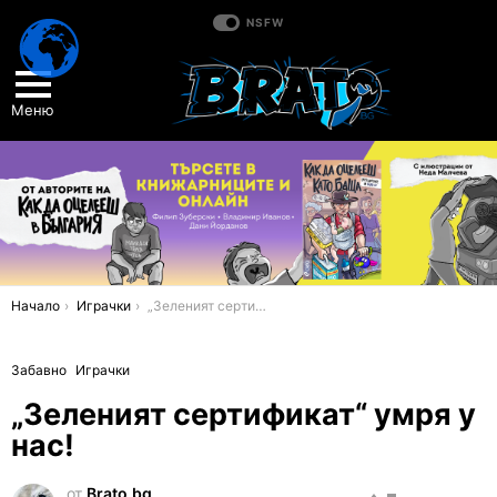
NSFW
Меню
You are here:
Начало
Играчки
„Зеленият сертификат“ умря у нас!
Забавно
Играчки
„Зеленият сертификат“ умря у
нас!
от
Brato.bg