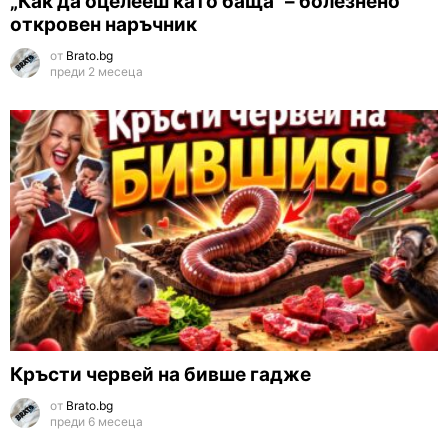
„Как да оцелееш като баща“ – болезнено
откровен наръчник
от
Brato.bg
преди 2 месеца
Кръсти червей на бивше гадже
от
Brato.bg
преди 6 месеца