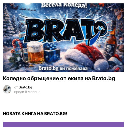
Коледно обръщение от екипа на Brato.bg
от
Brato.bg
преди 8 месеца
НОВАТА КНИГА НА BRATO.BG!