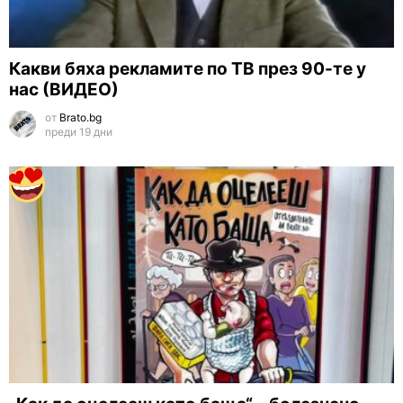
Какви бяха рекламите по ТВ през 90-те у
нас (ВИДЕО)
от
Brato.bg
преди 19 дни