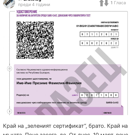
1
Гласа
преди 4 години
Край на „зеленият сертификат“, брато. Край на
мъката. Поне засега, де. От днес, 10 март, вече