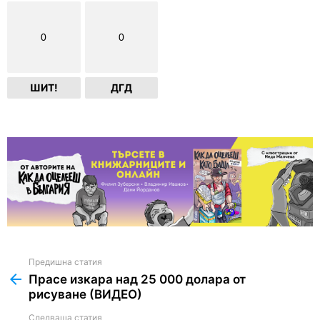
0
0
ШИТ!
ДГД
Предишна статия
See
more
Прасе изкара над 25 000 долара от
рисуване (ВИДЕО)
Следваща статия