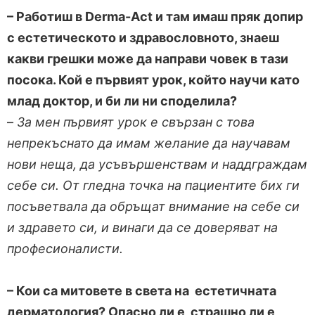
– Работиш в Derma-Act и там имаш пряк допир
с естетическото и здравословното, знаеш
какви грешки може да направи човек в тази
посока. Кой е първият урок, който научи като
млад доктор, и би ли ни споделила?
–
За мен първият урок е свързан с това
непрекъснато да имам желание да научавам
нови неща, да усъвършенствам и наддграждам
себе си.
От гледна точка на пациентите бих ги
посъветвала да обръщат внимание на себе си
и здравето си, и винаги да се доверяват на
професионалисти.
– Кои са митовете в света на естетичната
дерматология? Опасно ли е, страшно ли е,