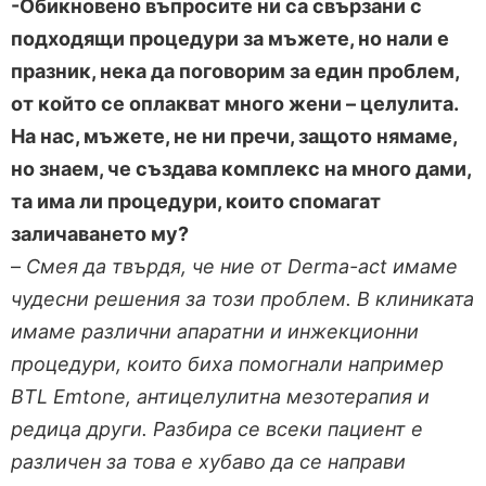
-Обикновено въпросите ни са свързани с
подходящи процедури за мъжете, но нали е
празник, нека да поговорим за един проблем,
от който се оплакват много жени – целулита.
На нас, мъжете, не ни пречи, защото нямаме,
но знаем, че създава комплекс на много дами,
та има ли процедури, които спомагат
заличаването му?
–
Смея да твърдя, че ние от
Derma-act имаме
чудесни решения за този проблем. В клиниката
имаме различни апаратни и инжекционни
процедури, които биха помогнали например
BTL Emtone, антицелулитна мезотерапия и
редица други. Разбира се всеки пациент е
различен за това е хубаво да се направи