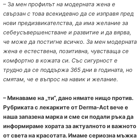
– З
а мен профилът на модерната жена е
свързан с това всекидевно да се изправя пред
нови предизвикателства, да има желание за
себеусъвершенстване и развитие и да вярва,
че може да постигне всичко. За мен модерната
жена е естествена, позитивна, чувстваща се
комфортно в кожата си. Със сигурност е
трудно да се поддържа 365 дни в годината, но
смятам, че е въпрос на навик и желание.
– Минаваме на „ти“, дано нямате нищо против.
Рубриката с лекарките от Derma-Act вече е
наша запазена марка и сме си подали ръка да
информираме хората за актуалното и важното
от света на красотата. Имаме сериозна мъжка