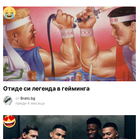
Отиде си легенда в гейминга
от
Brato.bg
преди 4 месеца