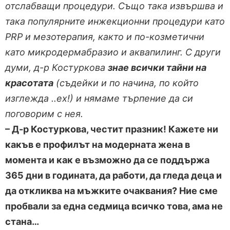
отслабващи процедури. Също така извършва и
така популярните инжекционни процедури като
PRP и мезотерапия, както и по-козметични
като микродермабразио и аквапилинг.
С други
думи, д-р Костуркова
знае всички тайни на
красотата
(съдейки и по начина, по който
изглежда ..ех!) и нямаме търпение да си
поговорим с нея.
– Д-р Костуркова, честит празник! Кажете ни
какъв е профилът на модерната жена в
момента и как е възможно да се поддържа
365 дни в годината, да работи, да гледа деца и
да откликва на мъжките очаквания? Ние сме
пробвали за една седмица всичко това, ама не
стана…