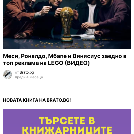
Меси, Роналдо, Мбапе и Винисиус заедно в
топ реклама на LEGO (ВИДЕО)
от
Brato.bg
преди 4 месеца
НОВАТА КНИГА НА BRATO.BG!