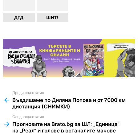
ДГД
ШИТ!
Предишна статия
See
more
Въздишаме по Диляна Попова и от 7000 км
дистанция (СНИМКИ)
Следваща статия
Прогнозите на Brato.bg за ШЛ: „Единица“
на „Реал“ и голове в останалите мачове