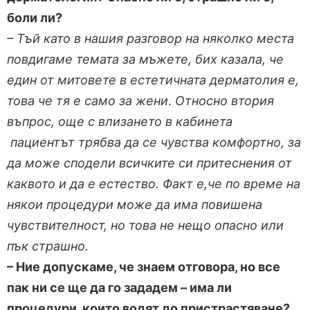
боли ли?
– Тъй като в нашия разговор на няколко места
повдигаме темата за мъжете, бих казала, че
един от митовете в естетичната дерматолия
е,
това че тя е само за жени
.
Относно втория
въпрос, още с влизането в кабинета
пациентът трябва да се чувства комфортно, за
да може сподели всичките си притеснения от
каквото и да е естество. Факт е,че по време на
някои процедури може да има повишена
чувствителност, но това не нещо опасно или
пък страшно.
– Ние допускаме, че знаем отговора, но все
пак ни се ще да го зададем – има ли
процедури, които водят до пристрастяване?