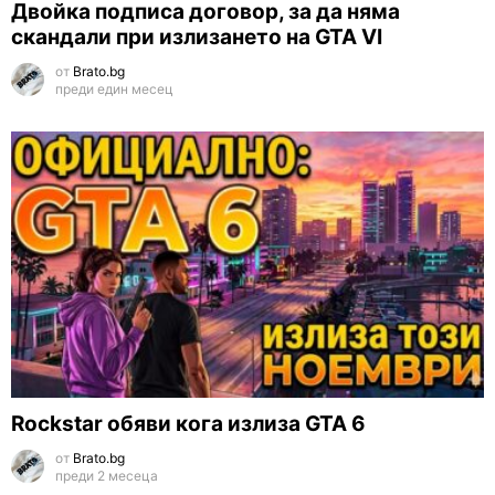
Двойка подписа договор, за да няма
скандали при излизането на GTA VI
от
Brato.bg
преди един месец
Rockstar обяви кога излиза GTA 6
от
Brato.bg
преди 2 месеца