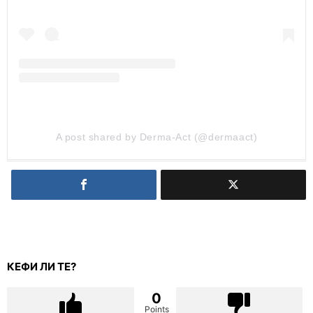
A post shared by Derma-Act (@dermaact)
КЕФИ ЛИ ТЕ?
0
Points