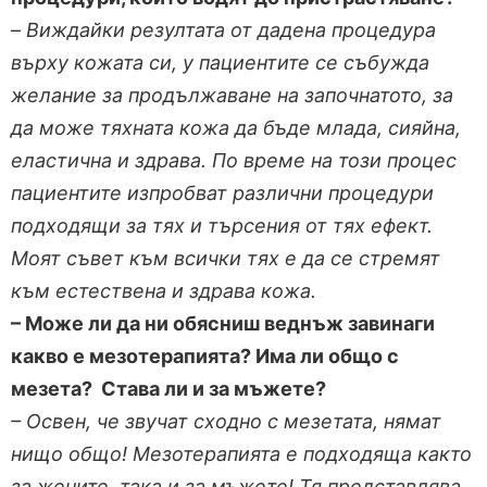
–
Виждайки резултата от дадена процедура
върху кожата си, у пациентите се събужда
желание за продължаване на започнатото, за
да може тяхната кожа да бъде млада, сияйна,
еластична и здрава. По време на този процес
пациентите изпробват различни процедури
подходящи за тях и търсения от тях ефект.
Моят съвет към всички тях е да се стремят
към естествена и здрава кожа.
– Може ли да ни обясниш веднъж завинаги
какво е мезотерапията? Има ли общо с
мезета? Става ли и за мъжете?
– Освен, че звучат сходно с мезетата, нямат
нищо общо! Мезотерапията е подходяща както
за жените, така и за мъжете! Тя представлява