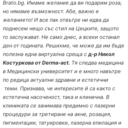
Brato.bg. Имаме желание да ви подарим роза,
но нямаме възможност. Абе, важно е
желанието! И все пак отвътре ни идва да
поднесем нещо със стил на Цецките, защото
го заслужават. Не само днес, а всеки останал
ден от годината.
Решихме, че може да им бъде
полезна една виртуална среща с
д-р Никол
Костуркова от
Derma-act.
Тя следва медицина
в Медицински университет и е много навътре
по редица актуални здравни и естетични
теми. Признава, че интересите й са както с
естетична насоченост, така и клинична. В
клиниката се занимава предимно с лазерни
процедури за третиране на акне, розацея,
пигментации, татуировки, лазерна епилация и