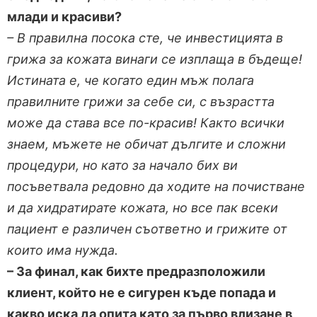
млади и красиви?
– В правилна посока сте, че инвестицията в
грижа за кожата винаги се изплаща в бъдеще!
Истината е, че когато един мъж полага
правилните грижи за себе си, с възрастта
може да става все по-красив! Както всички
знаем, мъжете не обичат дългите и сложни
процедури, но като за начало бих ви
посъветвала редовно да ходите на почистване
и да хидратирате кожата, но все пак всеки
пациент е различен съответно и грижите от
които има нужда.
– За финал, как бихте предразположили
клиент, който не е сигурен къде попада и
какво иска да опита като за първо влизане в