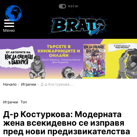
NSFW
Меню
You are here:
Начало
Играчки
Д-р Костуркова: Модерната жена всекидевно се изправя пред нови предизвикателства
Играчки
Топ
Д-р Костуркова: Модерната
жена всекидевно се изправя
пред нови предизвикателства