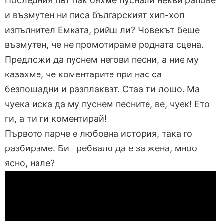
Последния път пак бяхме пуснали некви рапове
и възмутен ни писа българският хип-хоп
изпълнител Емката, рийш ли? Човекът беше
възмутен, че не промотираме родната сцена.
Предложи да пуснем негови песни, а ние му
казахме, че коментарите при нас са
безпощадни и разплакват. Стаа ти лошо. Ма
чуека иска да му пуснем песните, ве, чуек! Ето
ги, а ти ги коментирай!
Първото парче е любовна история, така го
разбираме. Би требвало да е за жена, мноо
ясно, нале?