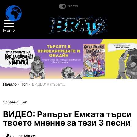
NSFW
Меню
You are here:
Начало
Топ
ВИДЕО: Рапърът Емката търси твоето мнение за тези 3 песни
Забавно
Топ
ВИДЕО: Рапърът Емката търси
твоето мнение за тези 3 песни
от
Макс