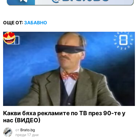
ОЩЕ ОТ:
ЗАБАВНО
Какви бяха рекламите по ТВ през 90-те у
нас (ВИДЕО)
от
Brato.bg
преди 17 дни