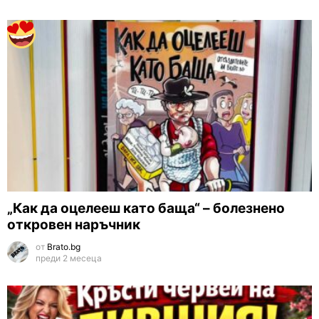
„Как да оцелееш като баща“ – болезнено
откровен наръчник
от
Brato.bg
преди 2 месеца