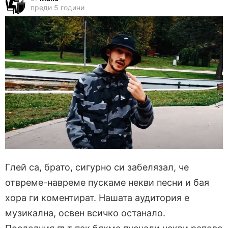
преди 5 години
Глей са, брато, сигурно си забелязал, че
отвреме-навреме пускаме некви песни и бая
хора ги коментират. Нашата аудитория е
музикална, освен всичко останало.