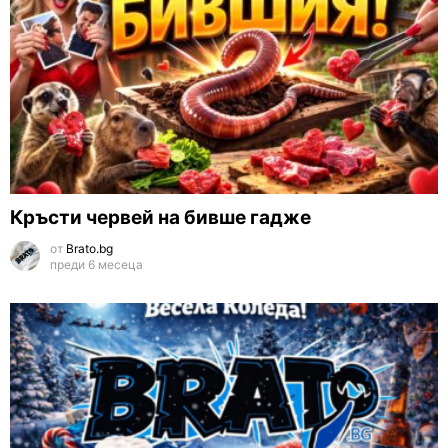
Кръсти червей на бивше гадже
от
Brato.bg
преди 6 месеца