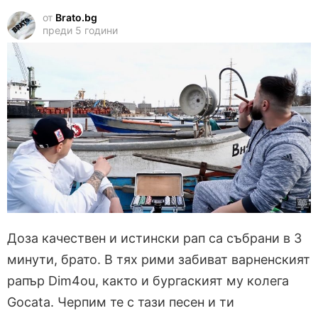
от
Brato.bg
преди 5 години
Доза качествен и истински рап са събрани в 3
минути, брато. В тях рими забиват варненският
рапър Dim4ou, както и бургаският му колега
Gocata. Черпим те с тази песен и ти