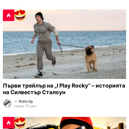
Първи трейлър на „I Play Rocky“ – историята
на Силвестър Сталоун
от
Brato.bg
преди 25 дни