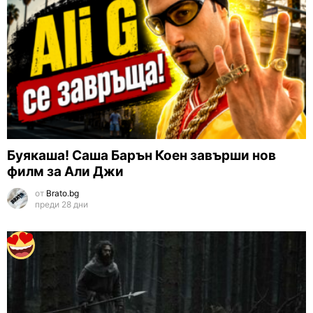
Буякаша! Саша Барън Коен завърши нов
филм за Али Джи
от
Brato.bg
преди 28 дни