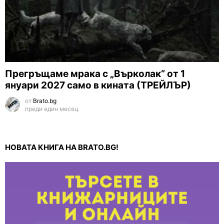
Прегръщаме мрака с „Върколак“ от 1
януари 2027 само в кината (ТРЕЙЛЪР)
от
Brato.bg
преди един месец
НОВАТА КНИГА НА BRATO.BG!