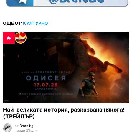
ОЩЕ ОТ:
КУЛТУРНО
Най-великата история, разказвана някога!
(ТРЕЙЛЪР)
от
Brato.bg
преди 23 дни