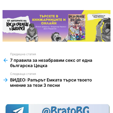
Предишна статия
See
more
7 правила за незабравим секс от една
българска Цецка
Следваща статия
ВИДЕО: Рапърът Емката търси твоето
мнение за тези 3 песни