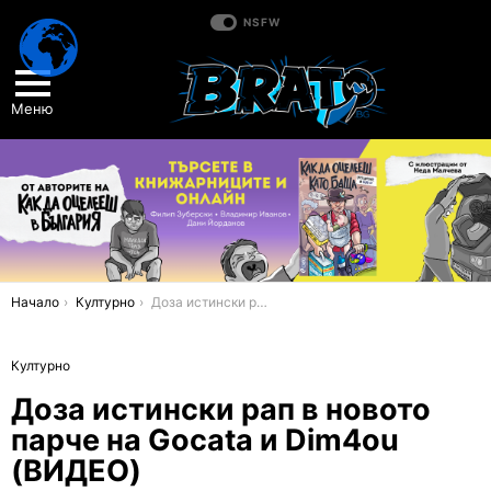
NSFW
Меню
You are here:
Начало
Културно
Доза истински рап в новото парче на Gocata и Dim4ou (ВИДЕО)
Културно
Доза истински рап в новото
парче на Gocata и Dim4ou
(ВИДЕО)