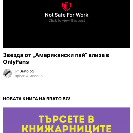
Not Safe For Work
Click to view this post
Звезда от „Американски пай“ влиза в
OnlyFans
от
Brato.bg
преди 4 месеца
НОВАТА КНИГА НА BRATO.BG!