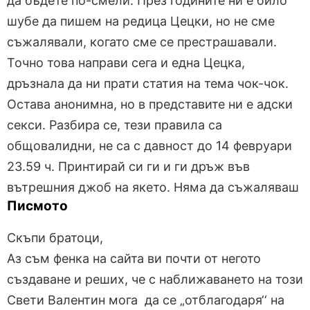
да бъдете по-смели. През годините ни е било
шубе да пишем на редица Цецки, но не сме
съжалявали, когато сме се престрашавали.
Точно това направи сега и една Цецка,
дръзнала да ни прати статия на тема чок-чок.
Остава анонимна, но в представите ни е адски
секси. Разбира се, тези правила са
общовалидни, не са с давност до 14 февруари
23.59 ч. Принтирай си ги и ги дръж във
вътрешния джоб на якето. Няма да съжаляваш
Писмото
Скъпи братоци,
Аз съм фенка на сайта ви почти от негото
създаване и реших, че с наближаването на този
Свети Валентин мога да се „отблагодаря‘‘ на