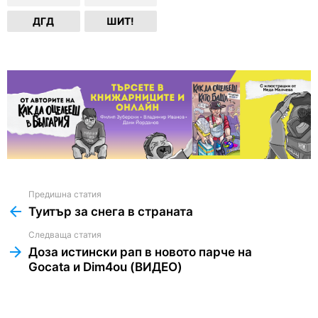
ДГД
ШИТ!
Предишна статия
See
more
Туитър за снега в страната
Следваща статия
Доза истински рап в новото парче на
Gocata и Dim4ou (ВИДЕО)