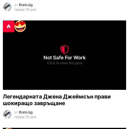
от
Brato.bg
преди 26 дни
Not Safe For Work
Click to view this post
Легендарната Джена Джеймсън прави
шокиращо завръщане
от
Brato.bg
преди 26 дни