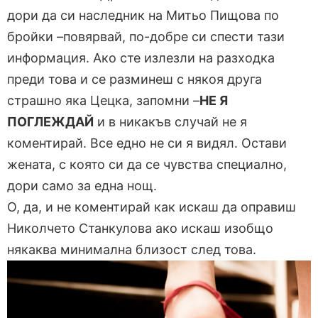
дори да си наследник на Митьо Пищова по
бройки –повярвай, по-добре си спести тази
информация. Ако сте излезли на разходка
преди това и се разминеш с някоя друга
страшно яка Цецка, запомни –
НЕ Я
ПОГЛЕЖДАЙ
и в никакъв случай не я
коментирай. Все едно не си я видял. Остави
жената, с която си да се чувства специално,
дори само за една нощ.
О, да, и не коментирай как искаш да оправиш
Николчето Станкулова ако искаш изобщо
някаква минимална близост след това.