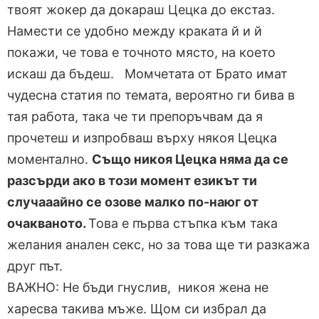
твоят жокер да докараш Цецка до екстаз.
Намести се удобно между краката й и й
покажи, че това е точното място, на което
искаш да бъдеш. Момчетата от Брато имат
чудесна статия по темата, вероятно ги бива в
тая работа, така че ти препоръчвам да я
прочетеш и изпробваш върху някоя Цецка
моментално.
Също никоя Цецка няма да се
разсърди ако в този момент езикът ти
случааайно се озове малко по-наюг от
очакваното.
Това е първа стъпка към така
желания анален секс, но за това ще ти разкажа
друг път.
ВАЖНО: Не бъди гнуслив, никоя жена не
харесва такива мъже. Щом си избрал да