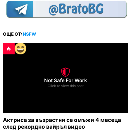
ОЩЕ ОТ:
NSFW
Not Safe For Work
Click to view this post
Актриса за възрастни се омъжи 4 месеца
след рекордно вайръл видео