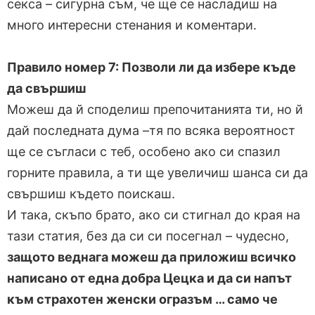
секса – сигурна съм, че ще се насладиш на
много интересни стенания и коментари.
Правило номер 7: Позволи ли да избере къде
да свършиш
Можеш да й споделиш препочитанията ти, но й
дай последната дума –тя по всяка вероятност
ще се съгласи с теб, особено ако си спазил
горните правила, а ти ще увеличиш шанса си да
свършиш където поискаш.
И така, скъпо брато, ако си стигнал до края на
тази статия, без да си си посегнал – чудесно,
защото веднага можеш да приложиш всичко
написано от една добра Цецка и да си напът
към страхотен женски огразъм … само че