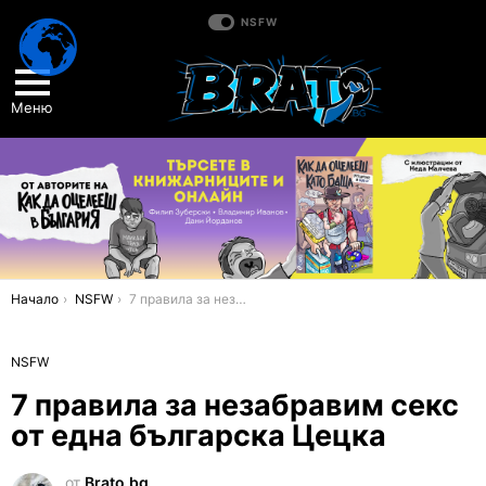
NSFW
Меню
You are here:
Начало
NSFW
7 правила за незабравим секс от една българска Цецка
NSFW
7 правила за незабравим секс
от една българска Цецка
от
Brato.bg