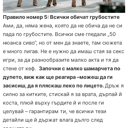
Правило номер 5: Всички обичат грубостите
Ами, да, няма жена, която да не обича да не си
пада по грубостите. Всички сме гледали „50
нюанса сиво“, но от мен да знаете, там сюжета
е много лигав. Не е нужно да имаш стая за секс
игри, за да разнообразите малко акта и тя да
стене от кеф.
Започни с малко шамарчета по
дупето, виж как ще реагира –можеш да ги
засисиш, да я пляскаш леко по лицето.
Дръж я
силно за китките, стискай я за врата, дърпай й
коста, плюй върху гърдите й и после ги
целувай – гарантирам ти, че всички тези
детайли ще й държат влага дълго след