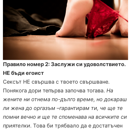
Правило номер 2: Заслужи си удоволствието.
НЕ бъди егоист
Сексът НЕ свършва с твоето свършване.
Понякога дори тепърва започва тогава.
На
жените ни отнема по-дълго време, но докараш
ли жена до оргазъм –гарантирам ти, че ще те
помни вечно и ще те споменава на всичките си
приятелки
. Това би трябвало да е достатъчен