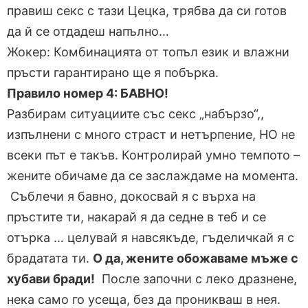
правиш секс с тази Цецка, трябва да си готов
да й се отдадеш напълно…
Жокер: Комбинацията от топъл език и влажни
пръсти гарантирано ще я побърка.
Правило номер 4: БАВНО!
Разбирам ситуациите със секс „набързо“,,
изпълнени с много страст и нетърпение, НО не
всеки път е такъв. Контролирай умно темпото –
жените обичаме да се заслаждаме на момента.
Съблечи я бавно, докосвай я с върха на
пръстите ти, накарай я да седне в теб и се
отърка … целувай я навсякъде, гъделичкай я с
брадатата ти.
О да, жените обожаваме мъже с
хубави бради!
После започни с леко дразнене,
нека само го усеща, без да проникваш в нея.