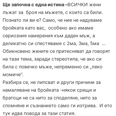
Ще започна с една истина –
ВСИЧКИ жени
лъжат за броя на мъжете, с които са били.
Познато ли ви е? Само, че ние не надуваме
бройката като вас, особено ако имаме
сериозния намерения към даден мъж, а
деликатно си спестяваме с 2ма, 3ма, 5ма …
Обикновено жените се притесняват да говорят
на тази тема, заради стереотипа, че ако си
била с повечко мъже, непременно си „леко
момиче“.
Разбира се, не липсват и други причини за
намаляване на бройката -някои срещи и
братоци не са нито за споделяне, нито за
спомняне и съзнанието само ги изтрива. И ето
тук идва повода за тази статия.