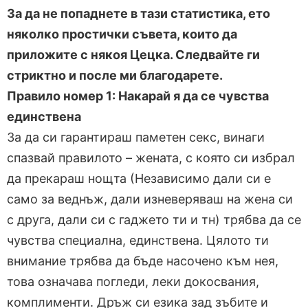
За да не попаднете в тази статистика, ето
няколко простички съвета, които да
приложите с някоя Цецка. Следвайте ги
стриктно и после ми благодарете.
Правило номер 1: Накарай я да се чувства
единствена
За да си гарантираш паметен секс, винаги
спазвай правилото – жената, с която си избрал
да прекараш нощта (Независимо дали си е
само за веднъж, дали изневеряваш на жена си
с друга, дали си с гаджето ти и тн) трябва да се
чувства специална, единствена. Цялото ти
внимание трябва да бъде насочено към нея,
това означава погледи, леки докосвания,
комплименти. Дръж си езика зад зъбите и