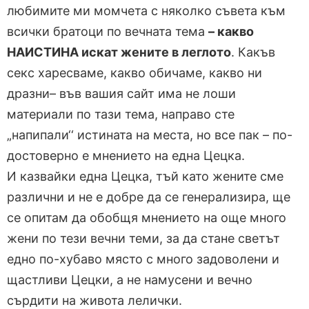
любимите ми момчета с няколко съвета към
всички братоци по вечната тема
– какво
НАИСТИНА искат жените в леглото
. Какъв
секс харесваме, какво обичаме, какво ни
дразни– във вашия сайт има не лоши
материали по тази тема, направо сте
„напипали‘‘ истината на места, но все пак – по-
достоверно е мнението на една Цецка.
И казвайки една Цецка, тъй като жените сме
различни и не е добре да се генерализира, ще
се опитам да обобщя мнението на още много
жени по тези вечни теми, за да стане светът
едно по-хубаво място с много задоволени и
щастливи Цецки, а не намусени и вечно
сърдити на живота лелички.