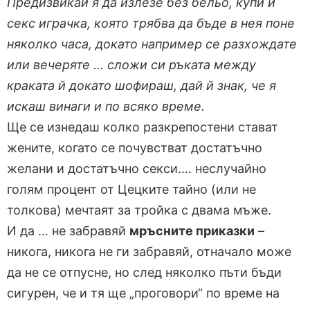
Предизвикай я да излезе без бельо, купи й
секс играчка, която трябва да бъде в нея поне
няколко часа, докато например се разхождате
или вечеряте … сложи си ръката между
краката й докато шофираш, дай й знак, че я
искаш винаги и по всяко време.
Ще се изнедаш колко разкрепостени стават
жените, когато се почувстват достатъчно
желани и достатъчно секси…. неслучайно
голям процент от Цецките тайно (или не
толкова) мечтаят за тройка с двама мъже.
И да … не забравяй
мръсните приказки
–
никога, никога не ги забравяй, отначало може
да не се отпусне, но след няколко пъти бъди
сигурен, че и тя ще „проговори“ по време на