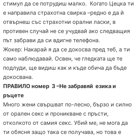
стимул да се потрудиш малко. Когато Цецка ти
е направила страхотна свирка –редно е да й
отвърнеш със страхотни орални ласки, в
противен случай не се учудвай ако следващия
път забрави да си вдигне телефона.
Жокер: Накарай я да се докосва пред теб, а ти
само наблюдавай. Освен, че гледката ще те
подлуди, ще видиш как и къде обича да бъде
докосвана.
ПРАВИЛО номер 3 –Не забравяй езика и
ръцете
Много жени свършват по-лесно, бързо и силно
от орален секс и проникване с пръсти,
отколкото от самия секс. Убий ме, не мога да
ти обясня защо така се получава, но това е