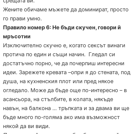
срещата ви.
Жените обичаме мъжете да доминират, просто
го прави умно.
Правило номер 6: Не бъди скучен, говори й
мръсотии
Изключително скучно е, когато сексът винаги
протича по един и същи начин. Гледал си
достатъчно порно, че да почерпиш интересни
идеи. Зарежете кревата –опри я до стената, под
душа, на кухненския плот или пред някое
огледало. Може да бъде още по-интересно – в
асансьора, на стълбите, в колата, някъде
навън, на балкона … тръпката и за двама ви ще
бъде много по-голяма ако има възможност
някой да ви види.