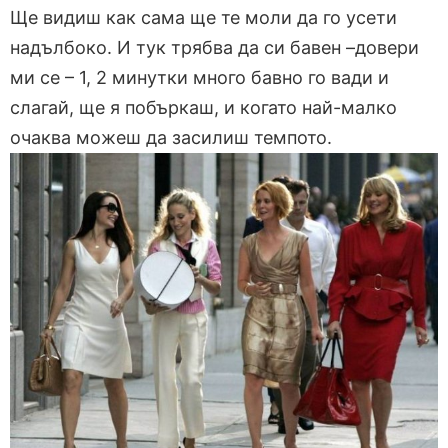
Ще видиш как сама ще те моли да го усети
надълбоко. И тук трябва да си бавен –довери
ми се – 1, 2 минутки много бавно го вади и
слагай, ще я побъркаш, и когато най-малко
очаква можеш да засилиш темпото.