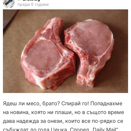
преди 6 години
Ядеш ли месо, брато? Спирай го! Попаднахме
на новина, която ни плаши, но в същото време
дава надежда за онези, които все по-рядко се
събуждат до гола Цецка. Според „Daily Mail“,