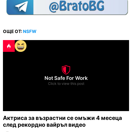
ОЩЕ ОТ:
NSFW
Not Safe For Work
Click to view this post
Актриса за възрастни се омъжи 4 месеца
след рекордно вайръл видео