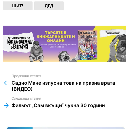
ШИТ!
ДГД
Предишна статия
See
more
Садио Мане изпусна това на празна врата
(ВИДЕО)
Следваща статия
Филмът „Сам вкъщи“ чукна 30 години