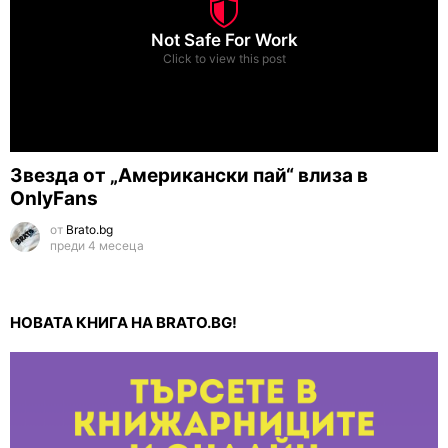
Not Safe For Work
Click to view this post
Звезда от „Американски пай“ влиза в
OnlyFans
от
Brato.bg
преди 4 месеца
НОВАТА КНИГА НА BRATO.BG!