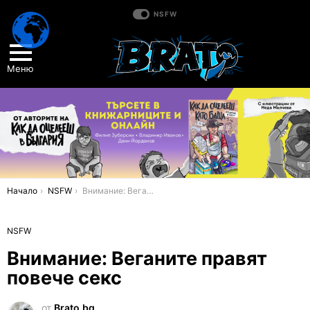
NSFW
Меню
You are here:
Начало
NSFW
Внимание: Веганите правят повече секс
NSFW
Внимание: Веганите правят
повече секс
от
Brato.bg