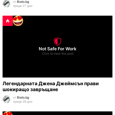
от
Brato.bg
преди 27 дни
Not Safe For Work
Click to view this post
Легендарната Джена Джеймсън прави
шокиращо завръщане
от
Brato.bg
преди 28 дни