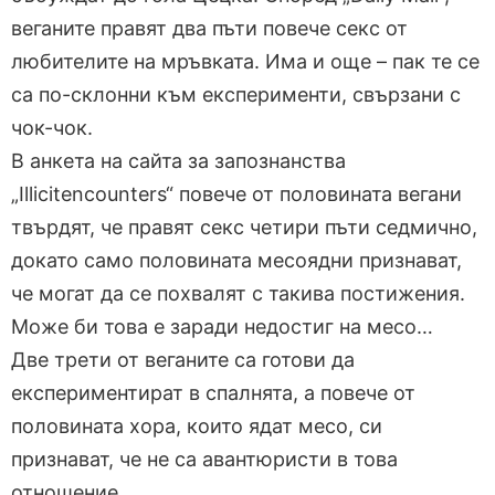
веганите правят два пъти повече секс от
любителите на мръвката. Има и още – пак те се
са по-склонни към експерименти, свързани с
чок-чок.
В анкета на сайта за запознанства
„Illicitencounters“ повече от половината вегани
твърдят, че правят секс четири пъти седмично,
докато само половината месоядни признават,
че могат да се похвалят с такива постижения.
Може би това е заради недостиг на месо…
Две трети от веганите са готови да
експериментират в спалнята, а повече от
половината хора, които ядат месо, си
признават, че не са авантюристи в това
отношение.