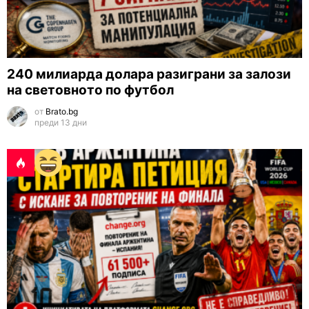
240 милиарда долара разиграни за залози
на световното по футбол
от
Brato.bg
преди 13 дни