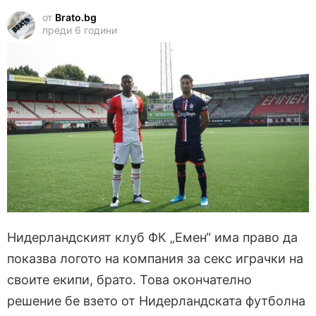
от
Brato.bg
преди 6 години
Нидерландският клуб ФК „Емен“ има право да
показва логото на компания за секс играчки на
своите екипи, брато. Това окончателно
решение бе взето от Нидерландската футболна