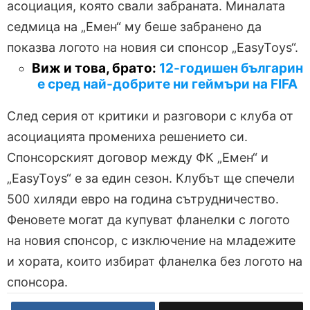
асоциация, която свали забраната. Миналата
седмица на „Емен“ му беше забранено да
показва логото на новия си спонсор „EasyToys“.
Виж и това, брато:
12-годишен българин
е сред най-добрите ни геймъри на FIFA
След серия от критики и разговори с клуба от
асоциацията промениха решението си.
Спонсорският договор между ФК „Емен“ и
„EasyToys“ е за един сезон. Клубът ще спечели
500 хиляди евро на година сътрудничество.
Феновете могат да купуват фланелки с логото
на новия спонсор, с изключение на младежите
и хората, които избират фланелка без логото на
спонсора.