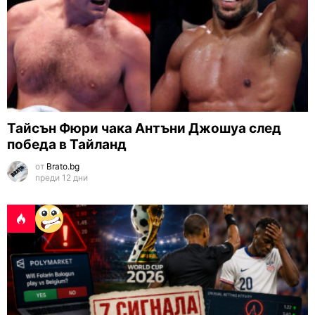
Тайсън Фюри чака Антъни Джошуа след
победа в Тайланд
от
Brato.bg
преди 12 дни