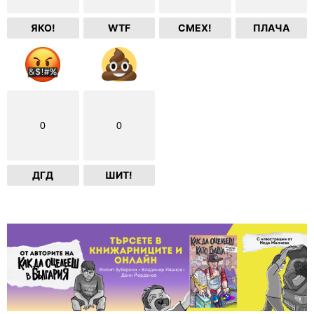
ЯКО!
WTF
СМЕХ!
ПЛАЧА
0
0
ДГД
ШИТ!