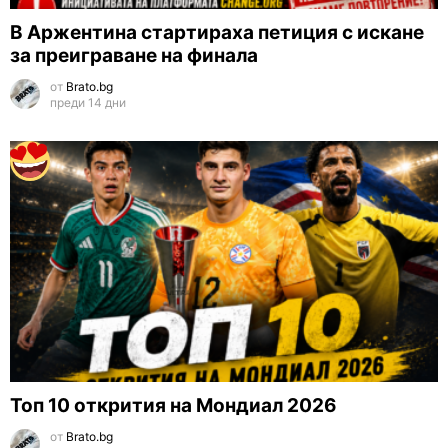
В Аржентина стартираха петиция с искане
за преиграване на финала
от
Brato.bg
преди 14 дни
Топ 10 открития на Мондиал 2026
от
Brato.bg