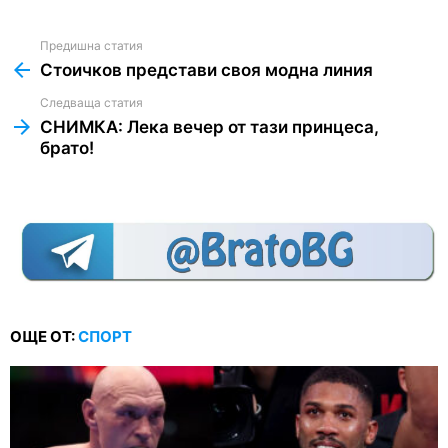
Предишна статия
See
more
Стоичков представи своя модна линия
Следваща статия
СНИМКА: Лека вечер от тази принцеса,
брато!
ОЩЕ ОТ:
СПОРТ