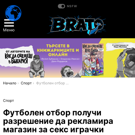
NSFW
Меню
You are here:
Начало
Спорт
Футболен отбор получи разрешение да рекламира магазин за секс играчки
Спорт
Футболен отбор получи
разрешение да рекламира
магазин за секс играчки