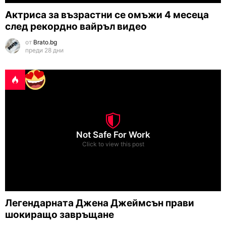
Актриса за възрастни се омъжи 4 месеца
след рекордно вайръл видео
от
Brato.bg
преди 28 дни
Not Safe For Work
Click to view this post
Легендарната Джена Джеймсън прави
шокиращо завръщане