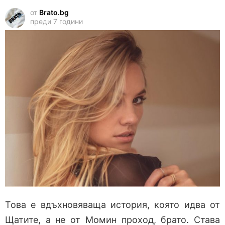
от
Brato.bg
преди 7 години
Това е вдъхновяваща история, която идва от
Щатите, а не от Момин проход, брато. Става