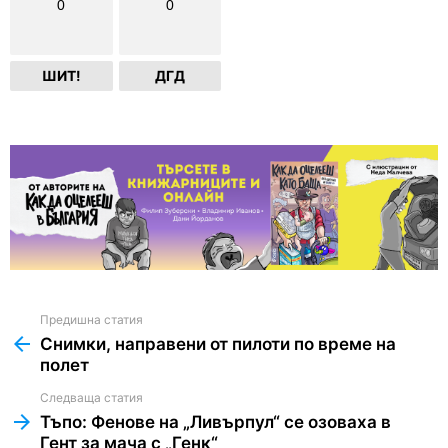
0
0
ШИТ!
ДГД
Предишна статия
See
more
Снимки, направени от пилоти по време на
полет
Следваща статия
Тъпо: Фенове на „Ливърпул“ се озоваха в
Гент за мача с „Генк“