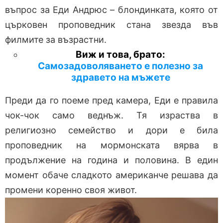
въпрос за Еди Андрюс – блондинката, която от
църковен проповедник стана звезда във
филмите за възрастни.
Виж и това, брато:
Самозадоволяването е полезно за
здравето на мъжете
Преди да го поеме пред камера, Еди е правила
чок-чок само веднъж. Тя израства в
религиозно семейство и дори е била
проповедник на мормонската вярва в
продължение на година и половина. В един
момент обаче сладкото американче решава да
промени коренно своя живот.