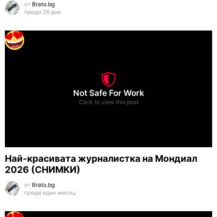
от
Brato.bg
преди 28 дни
Not Safe For Work
Click to view this post
Най-красивата журналистка на Мондиал
2026 (СНИМКИ)
от
Brato.bg
преди един месец