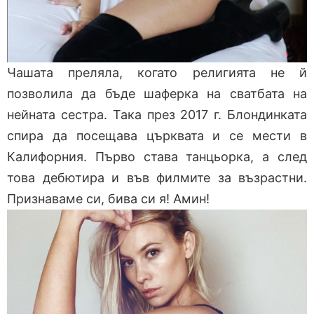
Чашата преляла, когато религията не й
позволила да бъде шаферка на сватбата на
нейната сестра. Така през 2017 г. Блондинката
спира да посещава църквата и се мести в
Калифорния. Първо става танцьорка, а след
това дебютира и във филмите за възрастни.
Признаваме си, бива си я! Амин!