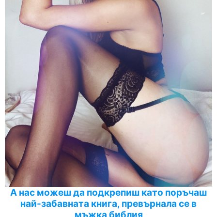
А нас можеш да подкрепиш като поръчаш
най-забавната книга, превърнала се в
мъжка библия