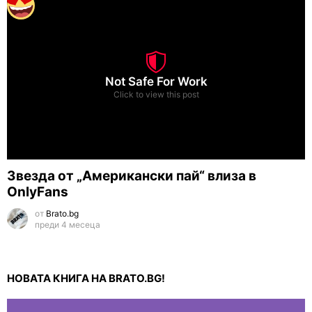
Not Safe For Work
Click to view this post
Звезда от „Американски пай“ влиза в
OnlyFans
от
Brato.bg
преди 4 месеца
НОВАТА КНИГА НА BRATO.BG!