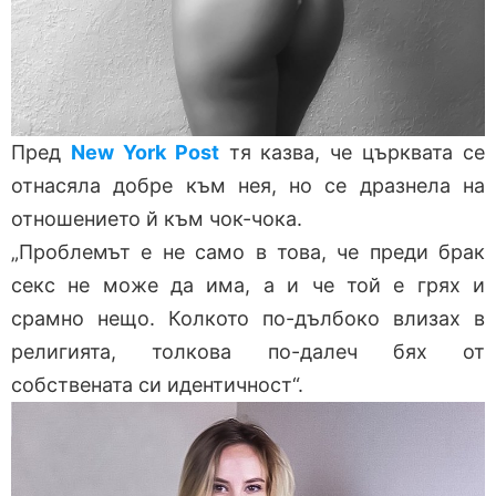
Пред
New York Post
тя казва, че църквата се
отнасяла добре към нея, но се дразнела на
отношението й към чок-чока.
„Проблемът е не само в това, че преди брак
секс не може да има, а и че той е грях и
срамно нещо. Колкото по-дълбоко влизах в
религията, толкова по-далеч бях от
собствената си идентичност“.