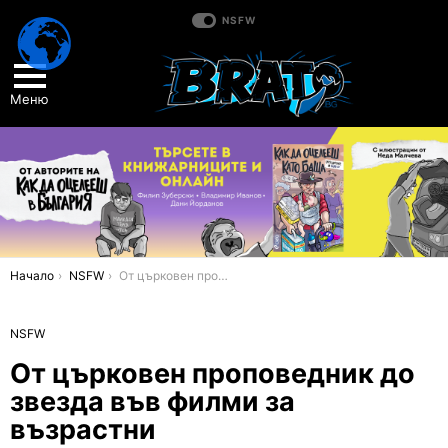
NSFW
Меню
You are here:
Начало
NSFW
От църковен проповедник до звезда във филми за възрастни
NSFW
От църковен проповедник до
звезда във филми за
възрастни