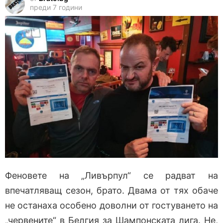
преди 7 години
Феновете на „Ливърпул“ се радват на
впечатляващ сезон, брато. Двама от тях обаче
не останаха особено доволни от гостуването на
„червените“ в Белгия за Шампонската лига. Не,