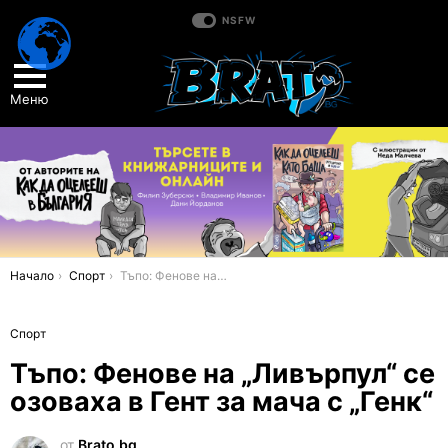
NSFW
Меню
You are here:
Начало
Спорт
Тъпо: Фенове на „Ливърпул“ се озоваха в Гент за мача с „Генк“
Спорт
Тъпо: Фенове на „Ливърпул“ се
озоваха в Гент за мача с „Генк“
от
Brato.bg