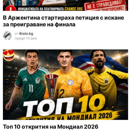
В Аржентина стартираха петиция с искане
за преиграване на финала
от
Brato.bg
преди 14 дни
Топ 10 открития на Мондиал 2026