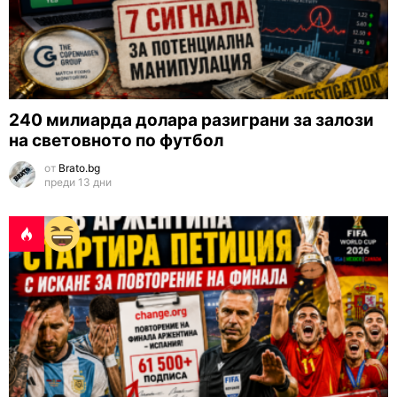
240 милиарда долара разиграни за залози
на световното по футбол
от
Brato.bg
преди 13 дни