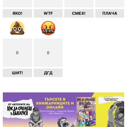
ЯКО!
WTF
СМЕХ!
ПЛАЧА
0
0
ШИТ!
ДГД