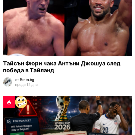
Тайсън Фюри чака Антъни Джошуа след
победа в Тайланд
от
Brato.bg
преди 12 дни