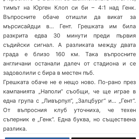
тимът на Юрген Клоп си би – 4:1 над Генк.
Въпросните обаче отишли да викат за
мърсисайдци в… Гент. Грешката им била
разкрита едва 30 минути преди първия
съдийски сигнал. А разликата между двата
града е близо 160 км. Така въпросните
англичани останали далеч от стадиона и се
задоволили с бира в местен пъб.
Грешката обаче не е нещо ново. По-рано през
кампанията „Наполи“ съобщи, че ще играе в
една група с „Ливърпул“, „Залцбург“ и… „Гент“.
От въпросния клуб уточниха, че техен
съперник е „Генк“. Една буква, но съществена
разлика.