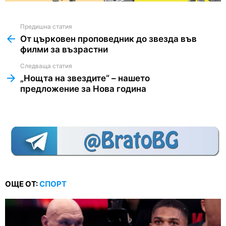
Предишна статия
See
more
От църковен проповедник до звезда във
филми за възрастни
Следваща статия
„Нощта на звездите“ – нашето
предложение за Нова година
ОЩЕ ОТ:
СПОРТ