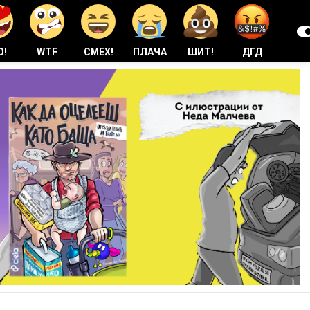
О!
WTF
СМЕХ!
ПЛАЧА
ШИТ!
ДГД