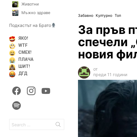
Животни
Мъжко здраве
Забавно
Културно
Топ
За пръв 
Подкастът на Брато
спечели „
ЯКО!
WTF
новия фи
СМЕХ!
ПЛАЧА
ШИТ!
от
ДГД
преди 11 години
facebook
instagram
youtube
spotify
Search
for: