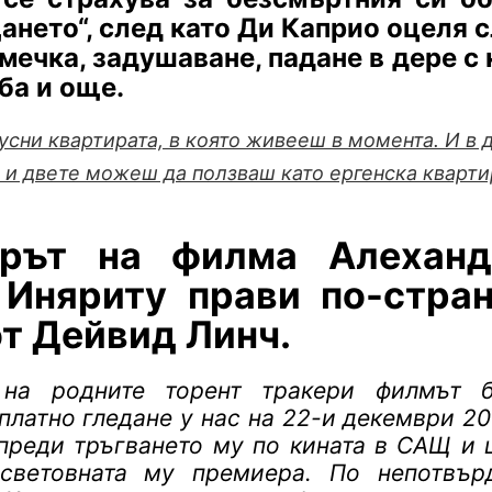
ането“, след като Ди Каприо оцеля 
мечка, задушаване, падане в дере с 
ба и още.
пусни квартирата, в която живееш в момента. И в 
, и двете можеш да ползваш като ергенска кварти
орът на филма Алеханд
 Иняриту прави по-стра
т Дейвид Линч.
 на родните торент тракери филмът 
платно гледане у нас на 22-и декември 201
преди тръгването му по кината в САЩ и 
световната му премиера. По непотвър