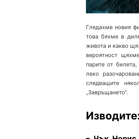
Гледахме новия фи
това бяхме в дил
живота и какво щях
вероятност щяхме
парите от билета,
леко разочарован
следващите няк
„Завръщането“.
Изводите
– Чък Норис 