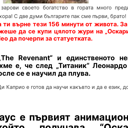
зарови своето богатство в гората много пре
хора! С две думи българите пак сме първи, брато!
а ти върне тези 156 минути от живота. За
жеше да се купи цялото жури на „Оскари
Лео да почерпи за статуетката.
„The Revenant“ и единственото не
хме е, че след „Титаник“ Леонард
сле се е научил да плува.
Ди Каприо е готов да научи какъвто и да е език, д
аус е първият анимацио
който получава “Оскар