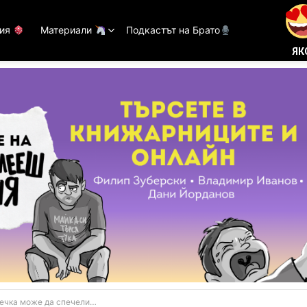
тия
Материали
Подкастът на Брато
ЯК
ли „Оскар“ и още изводи от новия филм на Ди Каприо