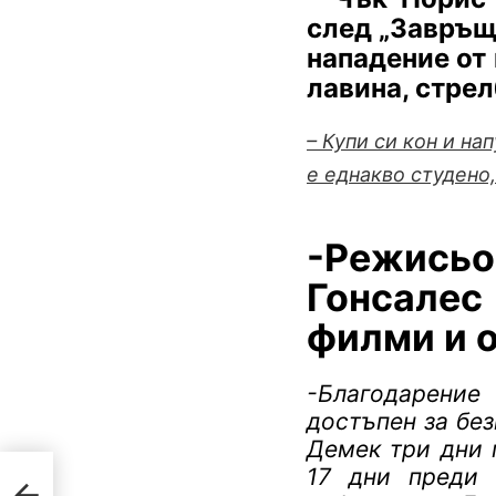
след „Завръщ
нападение от 
лавина, стрел
– Купи си кон и на
е еднакво студено
-Режись
Гонсалес
филми и о
-Благодарение
достъпен за без
Демек три дни 
17 дни преди 
ито