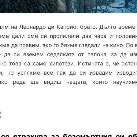
лм на Леонардо ди Каприо, брато. Дълго време
ема дали сме си пропилели два часа и полови
ме да правим, ако го бяхме гледали на кино. По 
 да си вземем седалката от салона, за да и
 но това са само хипотези. Истината е, че оста
и, но успяхме все пак да си извадим изводи
олко реда ще видиш нещата, които научихм
:
се страхува за безсмъртния си о