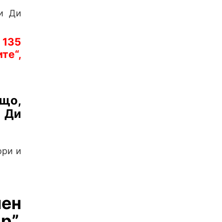
ди Ди
 135
те“,
що,
о Ди
ори и
нен
”.