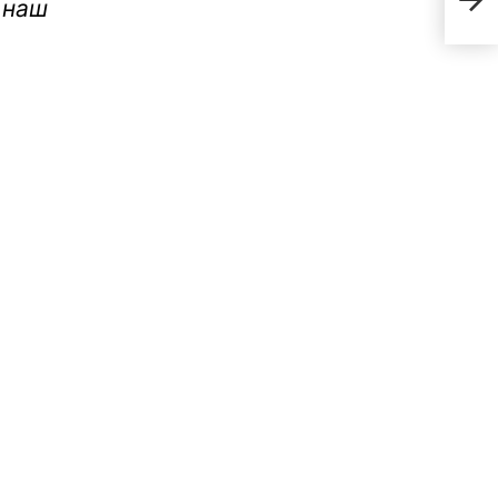
 наш
Ива