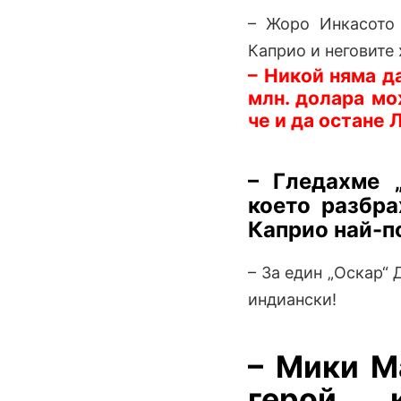
– Жоро Инкасото 
Каприо и неговите 
– Никой няма д
млн. долара мо
че и да остане 
– Гледахме 
което разбра
Каприо най-по
– За един „Оскар“ 
индиански!
– Мики М
герой, 