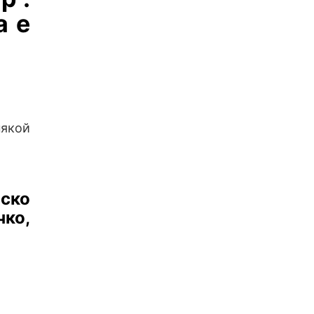
а е
някой
лско
чко,