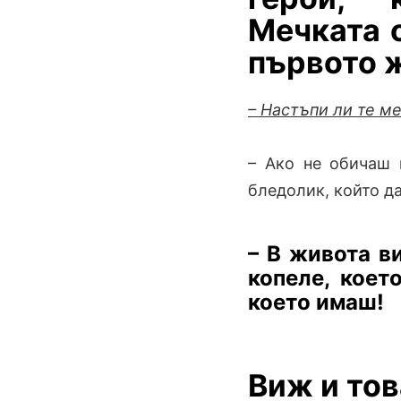
Мечката 
първото ж
– Настъпи ли те ме
– Ако не обичаш 
бледолик, който д
– В живота в
копеле, коет
което имаш!
Виж и тов