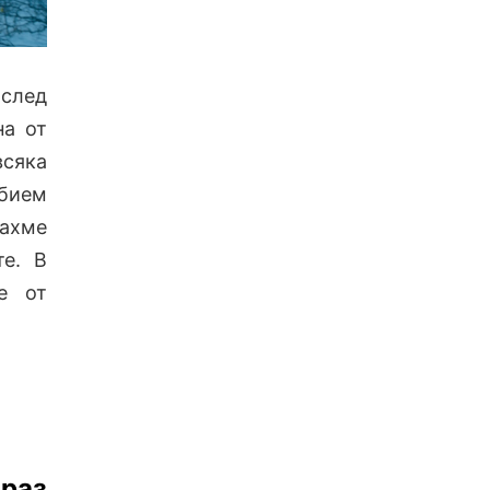
 след
на от
всяка
збием
нахме
те. В
е от
браз