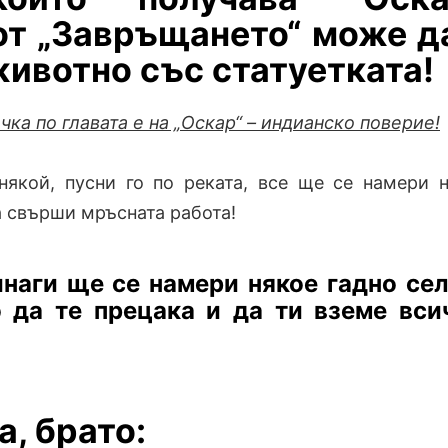
от „Завръщането“ може д
ивотно със статуетката!
чка по главата е на „Оскар“ – индианско поверие!
някой, пусни го по реката, все ще се намери 
а свърши мръсната работа!
инаги ще се намери някое гадно се
о да те прецака и да ти вземе вси
а, брато: