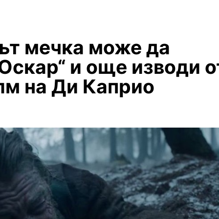
път мечка може да
Оскар“ и още изводи о
лм на Ди Каприо