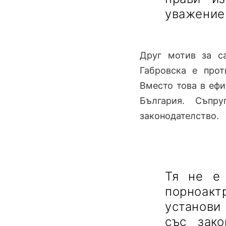
уважение
Друг мотив за са
Габровска е прот
Вместо това в ефи
България. Съпр
законодателство.
Тя не е 
порноак
установи
със зак