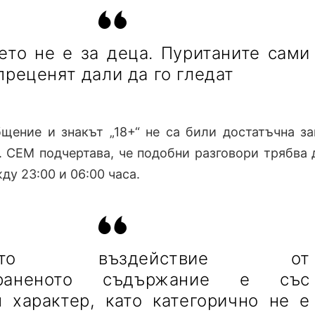
ето не е за деца. Пуританите сами
преценят дали да го гледат
щение и знакът „18+“ не са били достатъчна з
. СЕМ подчертава, че подобни разговори трябва 
у 23:00 и 06:00 часа.
тното въздействие от
траненото съдържание е със
н характер, като категорично не е