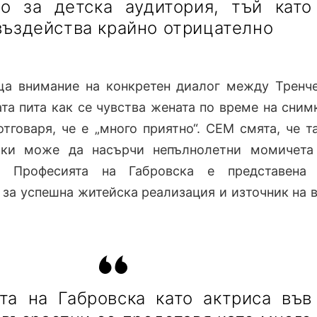
о за детска аудитория, тъй като
въздейства крайно отрицателно
ща внимание на конкретен диалог между Тренч
та пита как се чувства жената по време на сним
отговаря, че е „много приятно“. СЕМ смята, че т
ики може да насърчи непълнолетни момичета
. Професията на Габровска е представена 
 за успешна житейска реализация и източник на 
та на Габровска като актриса във