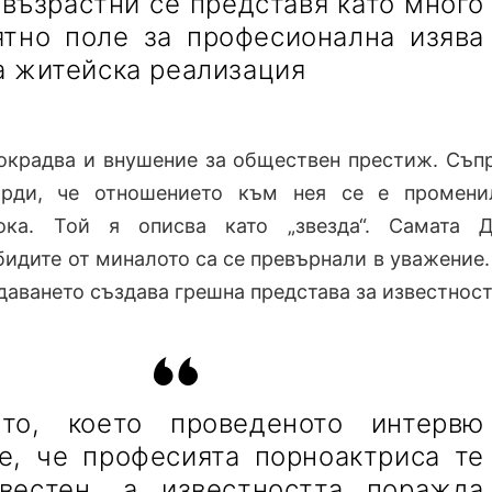
възрастни се представя като много
ятно поле за професионална изява
а житейска реализация
окрадва и внушение за обществен престиж. Съп
ърди, че отношението към нея се е промени
ока. Той я описва като „звезда“. Самата Д
бидите от миналото са се превърнали в уважение
даването създава грешна представа за известност
ето, което проведеното интервю
 е, че професията порноактриса те
вестен, а известността поражда