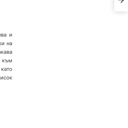
мъж
ева и
ки на
акава
 към
като
висок