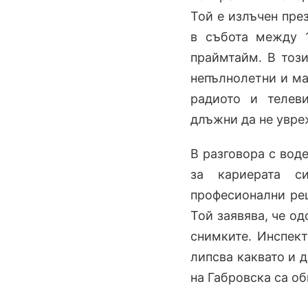
Той е излъчен пре
в събота между 1
праймтайм. В тоз
непълнолетни и ма
радиото и телеви
длъжни да не увре
В разговора с вод
за кариерата с
професионални реш
Той заявява, че од
снимките. Инспект
липсва каквато и д
на Габровска са о