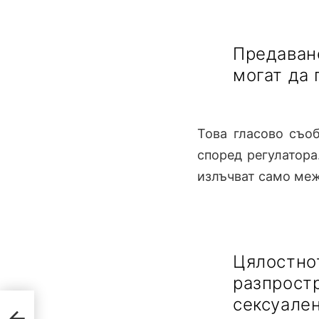
Предаван
могат да 
Това гласово съоб
според регулатора
излъчват само межд
Цялос
разпрос
сексуале
с