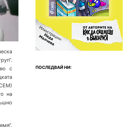
ческа
уп“.
ПОСЛЕДВАЙ НИ:
рвю с
цката
(СЕМ)
то на
тъшно
емя“.