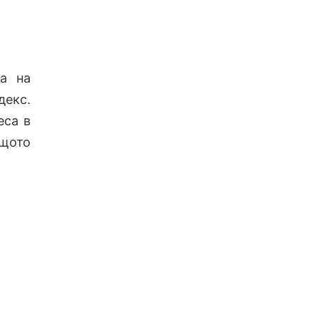
та на
декс.
еса в
щото