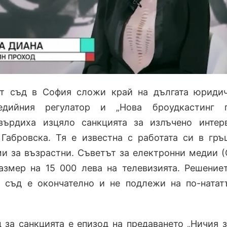
т съд в София сложи край на дългата юриди
дийния регулатор и „Нова броудкастинг гр
върдиха изцяло санкцията за излъчено инте
Габровска. Тя е известна с работата си в гръ
и за възрастни. Съветът за електронни медии 
азмер на 15 000 лева на телевизията. Решение
 съд е окончателно и не подлежи на по-ната
 за санкцията е епизод на предаването „Ничия з