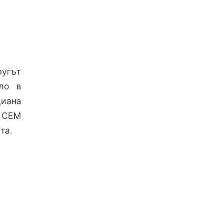
ругът
ло в
иана
. СЕМ
та.