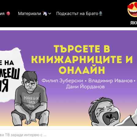
тия
Материали
Подкастът на Брато
ЯК
 заради интервю с БГ разпоретина