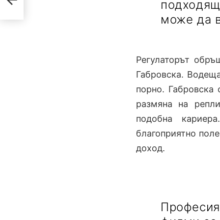
подходящ
може да 
Регулаторът обръ
Габровска. Водеща
порно. Габровска 
размяна на репл
подобна кариера
благоприятно поле
доход.
Професия