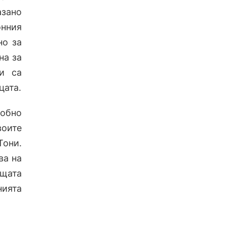
азано
онния
но за
на за
ги са
цата.
робно
оите
Тони.
ва на
ещата
нията