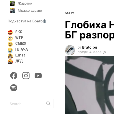
Животни
Мъжко здраве
NSFW
Глобиха 
Подкастът на Брато
БГ разпо
ЯКО!
WTF
СМЕХ!
от
Brato.bg
ПЛАЧА
преди 4 месеца
ШИТ!
ДГД
facebook
instagram
youtube
spotify
Search
for: