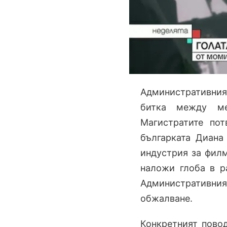
Административния
битка между ме
Магистратите пот
българката Диана 
индустрия за филм
наложи глоба в р
Административния
обжалване.
Конкретният повод