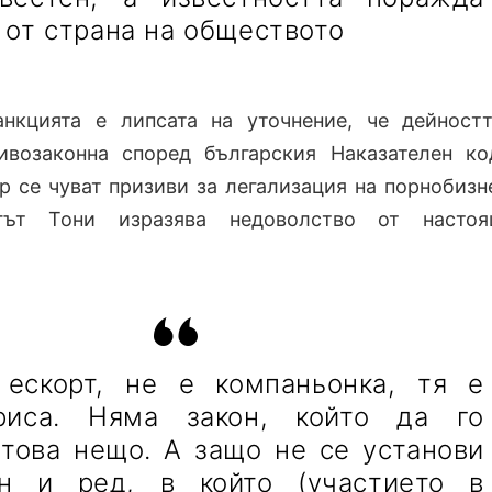
 от страна на обществото
нкцията е липсата на уточнение, че дейност
ивозаконна според българския Наказателен ко
р се чуват призиви за легализация на порнобизн
угът Тони изразява недоволство от настоя
ескорт, не е компаньонка, тя е
триса. Няма закон, който да го
 това нещо. А защо не се установи
он и ред, в който (участието в