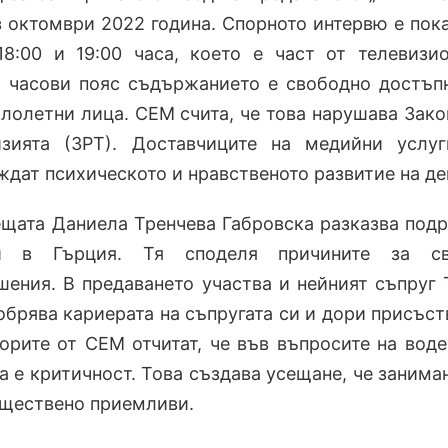
з октомври 2022 година. Спорното интервю е пок
8:00 и 19:00 часа, което е част от телевизи
и часови пояс съдържанието е свободно достъп
лолетни лица. СЕМ счита, че това нарушава Зако
зията (ЗРТ). Доставчиците на медийни услу
ждат психическото и нравственото развитие на де
ещата Даниела Тренчева Габровска разказва под
и в Гърция. Тя споделя причините за св
ения. В предаването участва и нейният съпруг 
обрява кариерата на съпругата си и дори присъст
орите от СЕМ отчитат, че във въпросите на вод
а е критичност. Това създава усещане, че занима
бществено приемливи.