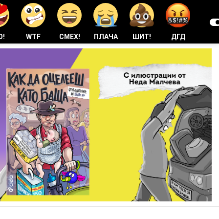
О!
WTF
СМЕХ!
ПЛАЧА
ШИТ!
ДГД