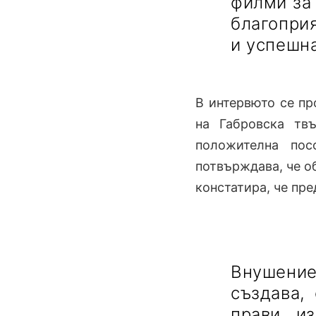
филми за 
благопри
и успешн
В интервюто се пр
на Габровска тв
положителна пос
потвърждава, че о
констатира, че пре
Внушени
създава,
прави из