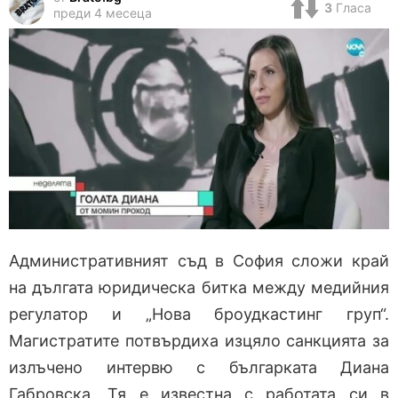
3
Гласа
преди 4 месеца
Административният съд в София сложи край
на дългата юридическа битка между медийния
регулатор и „Нова броудкастинг груп“.
Магистратите потвърдиха изцяло санкцията за
излъчено интервю с българката Диана
Габровска. Тя е известна с работата си в