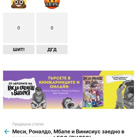
0
0
ШИТ!
ДГД
Предишна статия
See
more
Меси, Роналдо, Мбапе и Винисиус заедно в