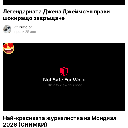
Легендарната Джена Джеймсън прави
шокиращо завръщане
от
Brato.bg
преди 25 дни
Not Safe For Work
Click to view this post
Най-красивата журналистка на Мондиал
2026 (СНИМКИ)