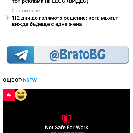
топ реклама на LEGO (ВИДЕО)
Следваща статия
112 дни до голямото решение: кога мъжът
вижда бъдеще с една жена
ОЩЕ ОТ:
NSFW
Not Safe For Work
Click to view this post