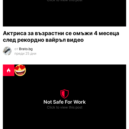
Актриса за възрастни се омъжи 4 месеца
след рекордно вайръл видео
от
Brato.bg
преди 25 дни
Not Safe For Work
Click to view this post