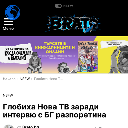
NSFW
Меню
You are here:
Начало
NSFW
Глобиха Нова ТВ заради интервю с БГ разпоретина
NSFW
Глобиха Нова ТВ заради
интервю с БГ разпоретина
от
Brato.bg