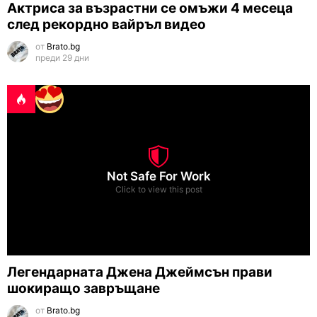
Актриса за възрастни се омъжи 4 месеца
след рекордно вайръл видео
от
Brato.bg
преди 29 дни
Not Safe For Work
Click to view this post
Легендарната Джена Джеймсън прави
шокиращо завръщане
от
Brato.bg