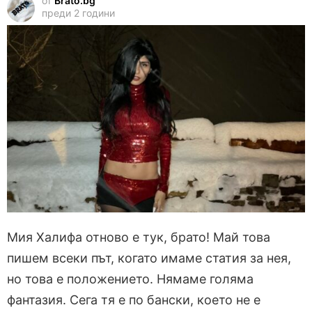
от
Brato.bg
преди 2 години
Мия Халифа отново е тук, брато! Май това
пишем всеки път, когато имаме статия за нея,
но това е положението. Нямаме голяма
фантазия. Сега тя е по бански, което не е