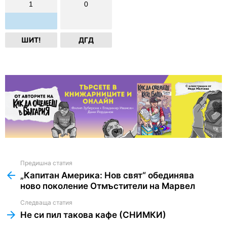
1
0
ШИТ!
ДГД
Предишна статия
See
more
„Капитан Америка: Нов свят“ обединява
ново поколение Отмъстители на Марвел
Следваща статия
Не си пил такова кафе (СНИМКИ)