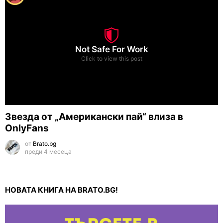
Not Safe For Work
Click to view this post
Звезда от „Американски пай“ влиза в
OnlyFans
от
Brato.bg
преди 4 месеца
НОВАТА КНИГА НА BRATO.BG!