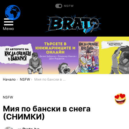
NSFW
Меню
You are here:
Начало
NSFW
Мия по бански в снега (СНИМКИ)
NSFW
Мия по бански в снега
(СНИМКИ)