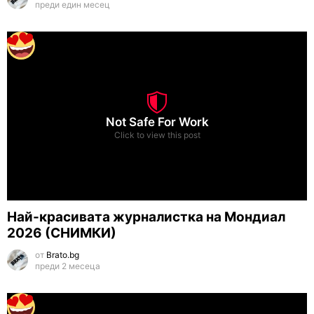
преди един месец
Not Safe For Work
Click to view this post
Най-красивата журналистка на Мондиал
2026 (СНИМКИ)
от
Brato.bg
преди 2 месеца