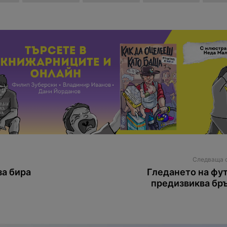
Следваща 
за бира
Гледането на фу
предизвиква бр