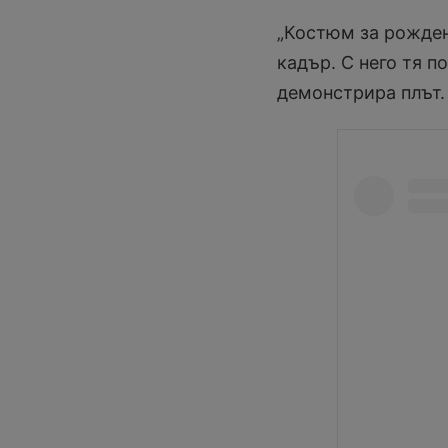
„Костюм за рожден
кадър. С него тя п
демонстрира плът.