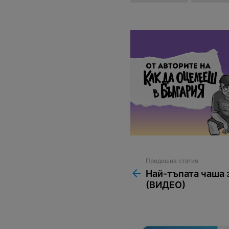
Предишна статия
See
more
Най-тъпата чаша 
(ВИДЕО)