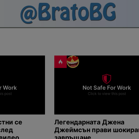
r Work
Not Safe For Work
his post
Click to view this post
стни се
Легендарната Джена
след
Джеймсън прави шокир
 видео
завръщане