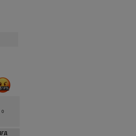
0
ДГД