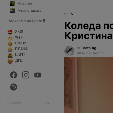
Животни
Мъжко здраве
NSFW
Подкастът на Брато
Коледа по
Кристина
ЯКО!
WTF
СМЕХ!
от
Brato.bg
ПЛАЧА
преди 2 години
ШИТ!
ДГД
facebook
instagram
youtube
spotify
Search
for: