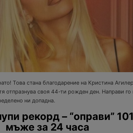
ато! Това стана благодарение на Кристина Агилер
тя отпразнува своя 44-ти рожден ден. Направи го 
ределено ни допадна.
упи рекорд – “оправи” 10
мъже за 24 часа