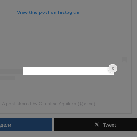
View this post on Instagram
A post shared by Christina Aguilera (@xtina)
одели
Tweet