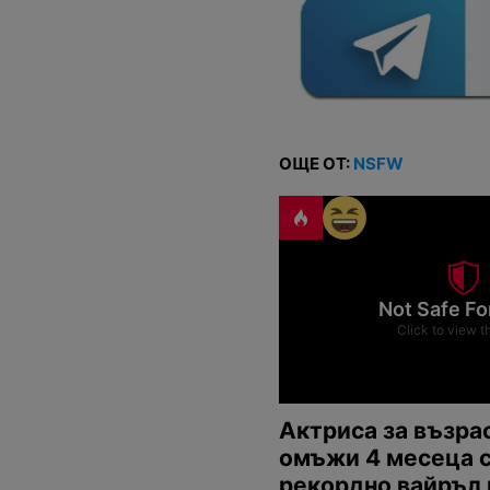
ОЩЕ ОТ:
NSFW
Not Safe Fo
Click to view t
Актриса за възра
омъжи 4 месеца 
рекордно вайръл