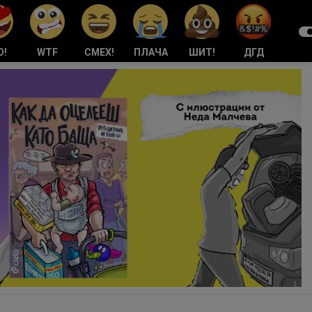
О!
WTF
СМЕХ!
ПЛАЧА
ШИТ!
ДГД