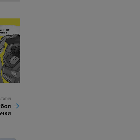
статия
тбол
ъчки