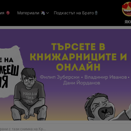
тия
Материали
Подкастът на Брато
ЯК
с тази снимка на Кристина Агилера