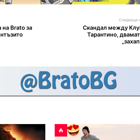
Следваща 
 на Brato за
Скандал между Клу
ентъзито
Тарантино, двамат
„захап