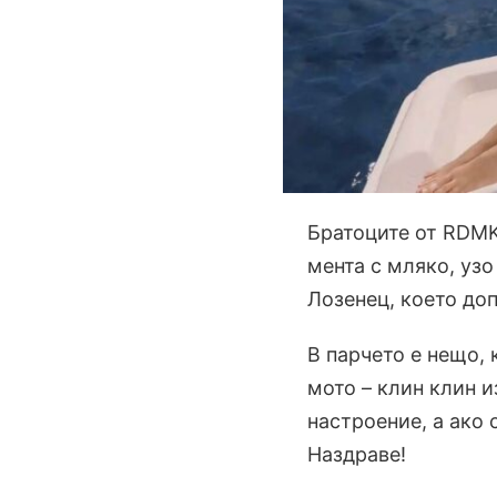
Братоците от RDMK
мента с мляко, уз
Лозенец, което до
В парчето е нещо, 
мото – клин клин и
настроение, а ако 
Наздраве!