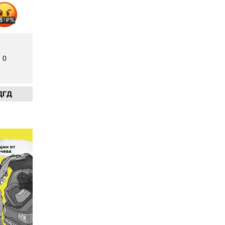
0
ДГД