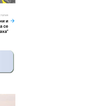
статия
ни и
а се
аха“