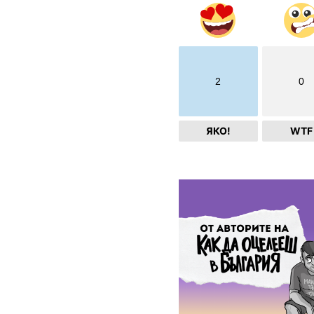
2
0
ЯКО!
WTF