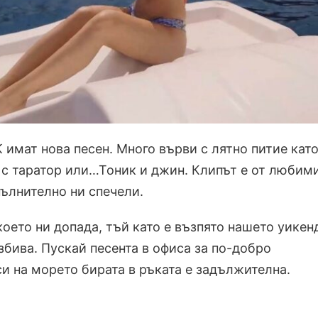
 имат нова песен. Много върви с лятно питие кат
о с таратор или…Тоник и джин. Клипът е от любим
пълнително ни спечели.
което ни допада, тъй като е възпято нашето уикен
збива. Пускай песента в офиса за по-добро
си на морето бирата в ръката е задължителна.