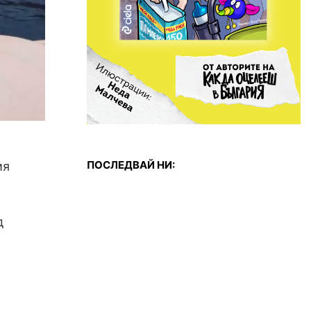
о
ПОСЛЕДВАЙ НИ:
ия
д