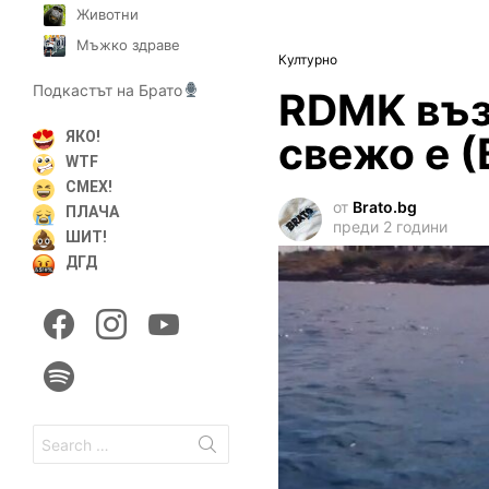
Животни
Мъжко здраве
Културно
Подкастът на Брато
RDMK въз
свежо е 
ЯКО!
WTF
СМЕХ!
от
Brato.bg
ПЛАЧА
преди 2 години
ШИТ!
ДГД
facebook
instagram
youtube
spotify
Search
for: