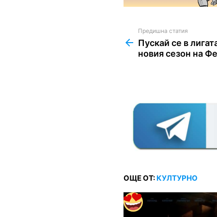
Предишна статия
See
more
Пускай се в лигата
новия сезон на Ф
ОЩЕ ОТ:
КУЛТУРНО