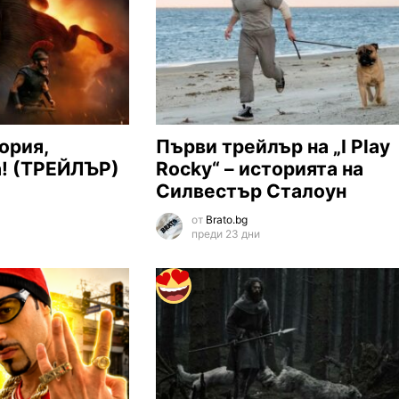
ория,
Първи трейлър на „I Play
а! (ТРЕЙЛЪР)
Rocky“ – историята на
Силвестър Сталоун
от
Brato.bg
преди 23 дни