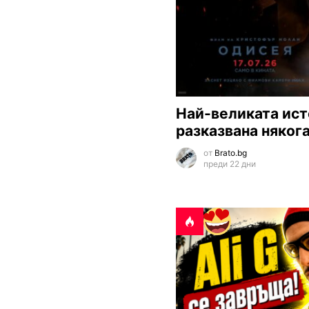
Най-великата ист
разказвана няког
от
Brato.bg
преди 22 дни