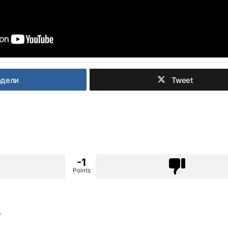
одели
Tweet
-1
Points
?