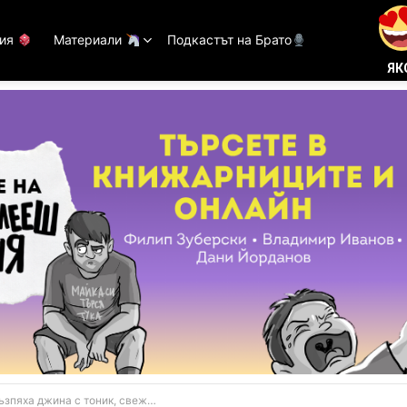
тия
Материали
Подкастът на Брато
ЯК
яха джина с тоник, свежо е (ВИДЕО)