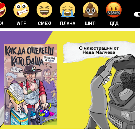
О!
WTF
СМЕХ!
ПЛАЧА
ШИТ!
ДГД