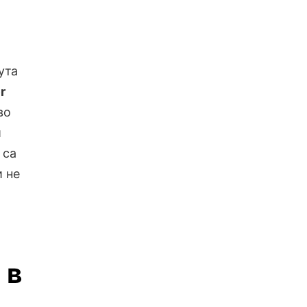
ута
r
во
и
 са
и не
 в