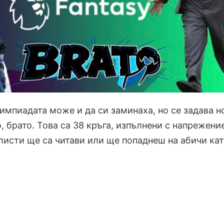
импиадата може и да си заминаха, но се задава н
, брато. Това са 38 кръга, изпълнени с напрежени
листи ще са читави или ще попаднеш на абичи ка