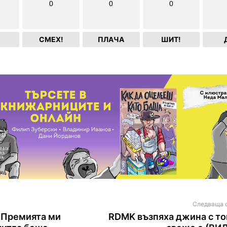
0
0
0
СМЕХ!
ПЛАЧА
ШИТ!
Следваща 
 Премията ми
RDMK възпяха джина с то