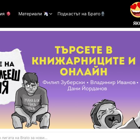
тия
Материали
Подкастът на Брато
ЯК
а на Brato за новия сезон на Фентъзито