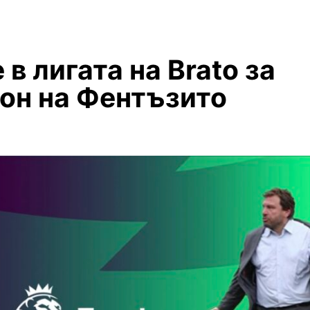
 в лигата на Brato за
зон на Фентъзито