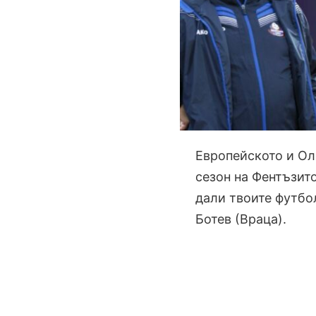
Европейското и Ол
сезон на Фентъзито
дали твоите футбо
Ботев (Враца).