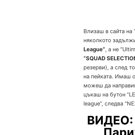
Влизаш в сайта на 
няколкото задължи
League”
, а не “Ult
“SQUAD SELECTIO
резерви), а след т
на пейката. Имаш о
можеш да направиш
цъкаш на бутон “LE
league”, следва “N
ВИДЕО: 
Пари