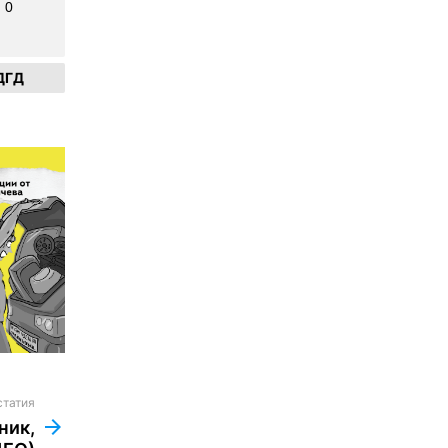
0
ДГД
статия
ник,