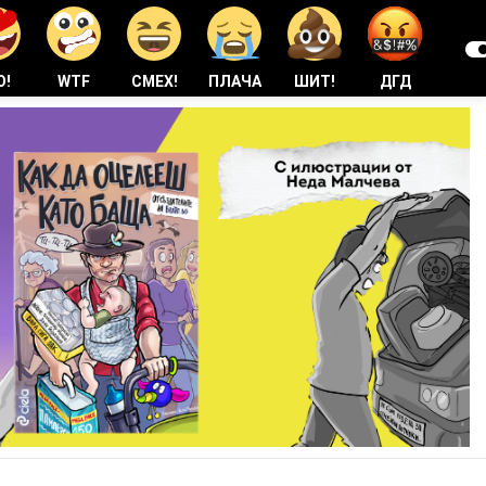
О!
WTF
СМЕХ!
ПЛАЧА
ШИТ!
ДГД