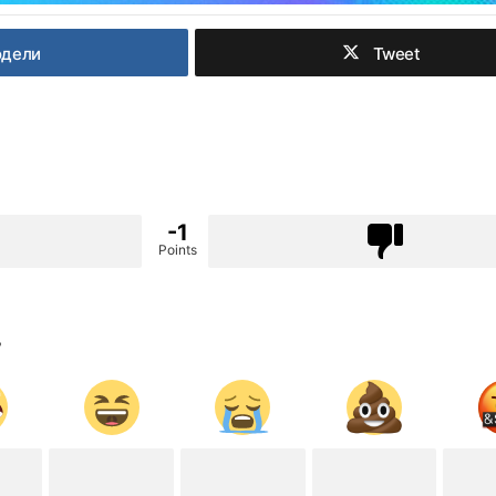
одели
Tweet
-1
Points
?