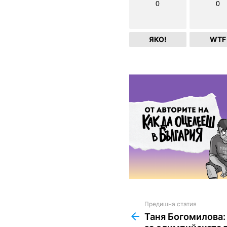
0
0
ЯКО!
WTF
Предишна статия
See
more
Таня Богомилова: