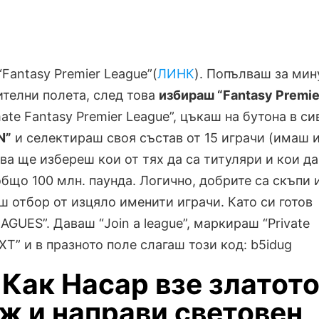
“Fantasy Premier League”(
ЛИНК
). Попълваш за мин
телни полета, след това
избираш “Fantasy Premie
imate Fantasy Premier League”, цъкаш на бутона в си
N”
и селектираш своя състав от 15 играчи (имаш 
ова ще избереш кои от тях да са титуляри и кои да
бщо 100 млн. паунда. Логично, добрите са скъпи 
 отбор от изцяло именити играчи. Като си готов
AGUES”. Даваш “Join a league”, маркираш “Private
EXT” и в празното поле слагаш този код: b5idug
Как Насар взе златото
ж и направи световен