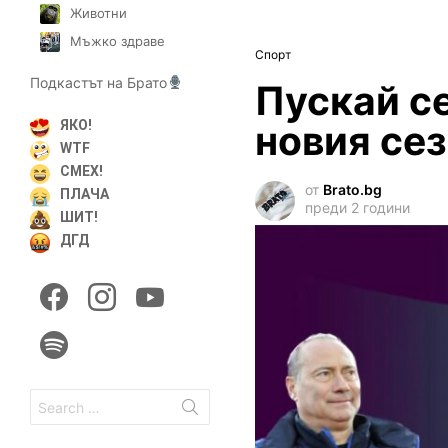
Животни
Мъжко здраве
Спорт
Подкастът на Брато
Пускай се
новия се
ЯКО!
WTF
СМЕХ!
от
Brato.bg
ПЛАЧА
преди 2 години
ШИТ!
ДГД
facebook
instagram
youtube
spotify
Search
for: