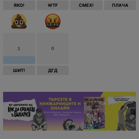
ЯКО!
WTF
СМЕХ!
ПЛАЧА
1
0
ШИТ!
ДГД