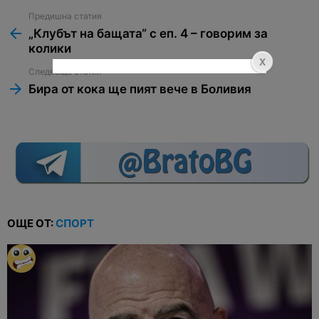
Предишна статия
See
more
„Клубът на бащата“ с еп. 4 – говорим за
колики
Следваща статия
Бира от кока ще пият вече в Боливия
ОЩЕ ОТ:
СПОРТ