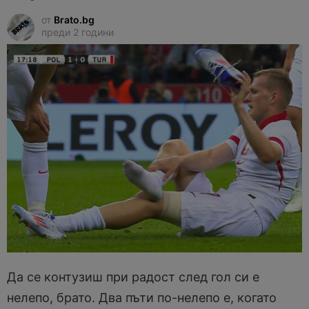
от
Brato.bg
преди 2 години
Да се контузиш при радост след гол си е
нелепо, брато. Два пъти по-нелепо е, когато