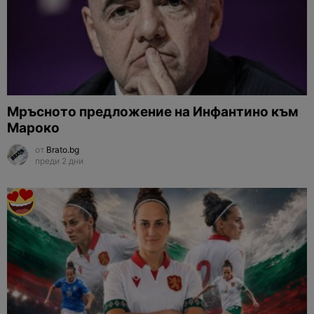
Мръсното предложение на Инфантино към
Мароко
от
Brato.bg
преди 2 дни