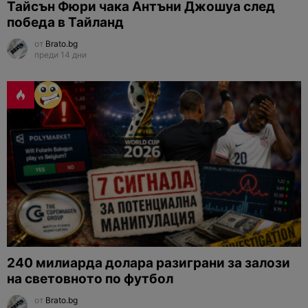
Тайсън Фюри чака Антъни Джошуа след
победа в Тайланд
от
Brato.bg
преди 14 дни
240 милиарда долара разиграни за залози
на световното по футбол
от
Brato.bg