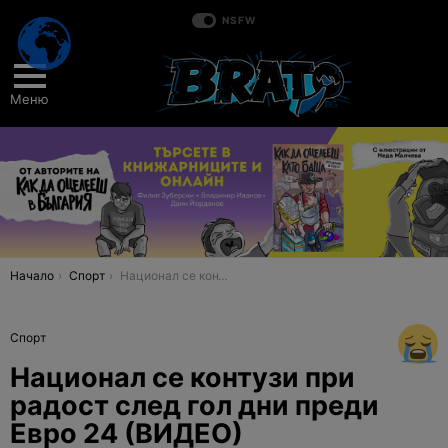
NSFW
Меню
You are here:
Начало
Спорт
Национал се контузи при радост след гол дни преди Евро 24 (ВИДЕО)
Спорт
Национал се контузи при
радост след гол дни преди
Евро 24 (ВИДЕО)