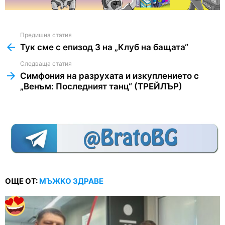
Предишна статия
See
more
Тук сме с епизод 3 на „Клуб на бащата“
Следваща статия
Симфония на разрухата и изкуплението с
„Венъм: Последният танц“ (ТРЕЙЛЪР)
ОЩЕ ОТ:
МЪЖКО ЗДРАВЕ