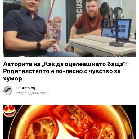
Авторите на „Как да оцелееш като баща“:
Родителството е по-лесно с чувство за
хумор
от
Brato.bg
преди един месец