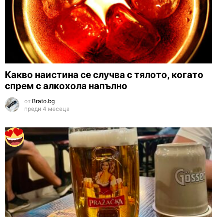
Какво наистина се случва с тялото, когато
спрем с алкохола напълно
от
Brato.bg
преди 4 месеца