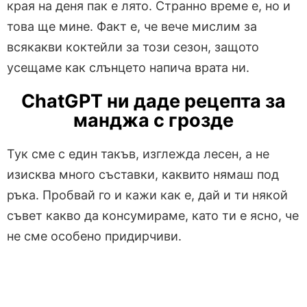
края на деня пак е лято. Странно време е, но и
това ще мине. Факт е, че вече мислим за
всякакви коктейли за този сезон, защото
усещаме как слънцето напича врата ни.
ChatGPT ни даде рецепта за
манджа с грозде
Тук сме с един такъв, изглежда лесен, а не
изисква много съставки, каквито нямаш под
ръка. Пробвай го и кажи как е, дай и ти някой
съвет какво да консумираме, като ти е ясно, че
не сме особено придирчиви.