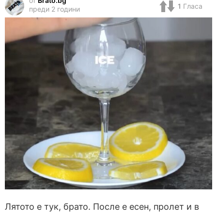
от
Brato.bg
1
Гласа
преди 2 години
Лятото е тук, брато. После е есен, пролет и в