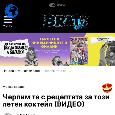
NSFW
Меню
You are here:
Начало
Мъжко здраве
Черпим те с рецептата за този летен коктейл (ВИДЕО)
Мъжко здраве
Черпим те с рецептата за този
летен коктейл (ВИДЕО)