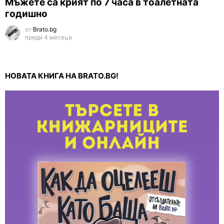
Мъжете са крият по 7 часа в тоалетната
годишно
от
Brato.bg
преди 4 месеца
НОВАТА КНИГА НА BRATO.BG!