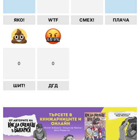
ЯКО!
WTF
СМЕХ!
ПЛАЧА
0
0
ШИТ!
ДГД