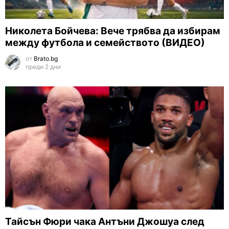
Николета Бойчева: Вече трябва да избирам
между футбола и семейството (ВИДЕО)
от
Brato.bg
преди 2 дни
Тайсън Фюри чака Антъни Джошуа след