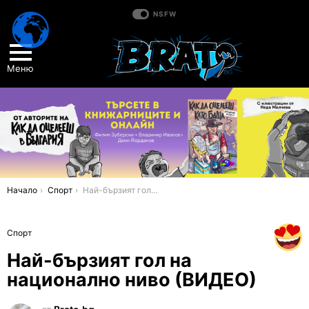
NSFW
Меню
You are here:
Начало
Спорт
Най-бързият гол на национално ниво (ВИДЕО)
Спорт
Най-бързият гол на
национално ниво (ВИДЕО)