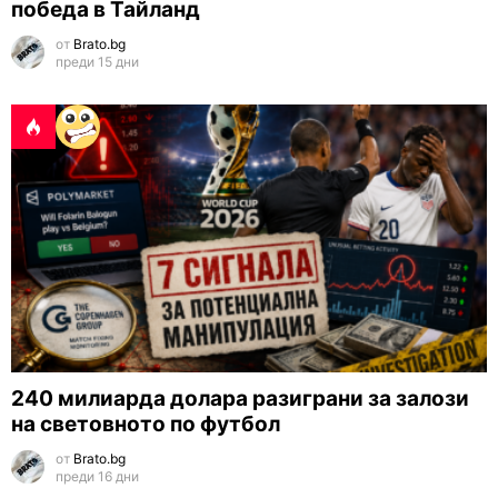
победа в Тайланд
от
Brato.bg
преди 15 дни
240 милиарда долара разиграни за залози
на световното по футбол
от
Brato.bg
преди 16 дни