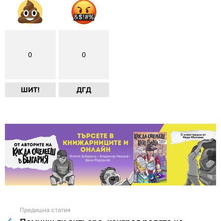
0
0
ШИТ!
ДГД
Предишна статия
See
more