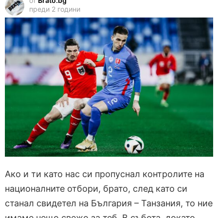
от
Brato.bg
преди 2 години
Ако и ти като нас си пропуснал контролите на
националните отбори, брато, след като си
станал свидетел на България – Танзания, то ние
имаме нещо свежо за теб. В събота, докато