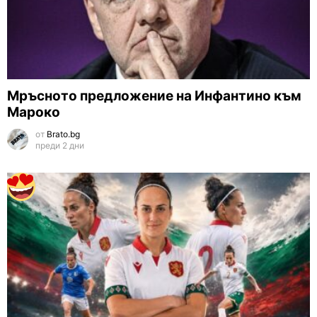
Мръсното предложение на Инфантино към
Мароко
от
Brato.bg
преди 2 дни