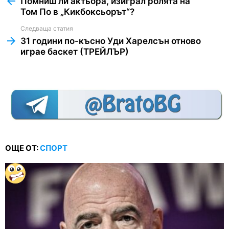
Помниш ли актьора, изиграл ролята на
Том По в „Кикбоксьорът“?
Следваща статия
31 години по-късно Уди Харелсън отново
играе баскет (ТРЕЙЛЪР)
ОЩЕ ОТ:
СПОРТ