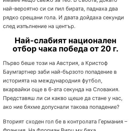
най-вероятно си си пил бирата, паднаха два
рядко срещани гола. И двата дойдаха секунди
след изпълнение на център.
Най-слабият национален
отбор чака победа от 20 г.
Първо беше този на Австрия, а Кристоф
Баумгартнер заби най-бързото попадение в
историята на международния футбол,
вкарвайки още в 6-ата секунда на Словакия.
Представяш ли си какво щеше да стане у нас,
ако ние бяхме допуснали такова попадение?
Вторият сходен гол бе в контролата Германия –
Франция. На Флориан Вирц му бяха