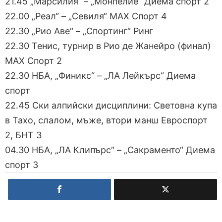
21.45 „Марсилия“ – „Монпелие“ Диема спорт 2
22.00 „Реал“ – „Севиля“ МАХ Спорт 4
22.30 „Рио Аве“ – „Спортинг“ Ринг
22.30 Тенис, турнир в Рио де Жанейро (финал)
МАХ Спорт 2
22.30 НБА, „Финикс“ – „ЛА Лейкърс“ Диема
спорт
22.45 Ски алпийски дисциплини: Световна купа
в Тахо, слалом, мъже, втори манш Евроспорт
2, БНТ 3
04.30 НБА, „ЛА Клипърс“ – „Сакраменто“ Диема
спорт 3