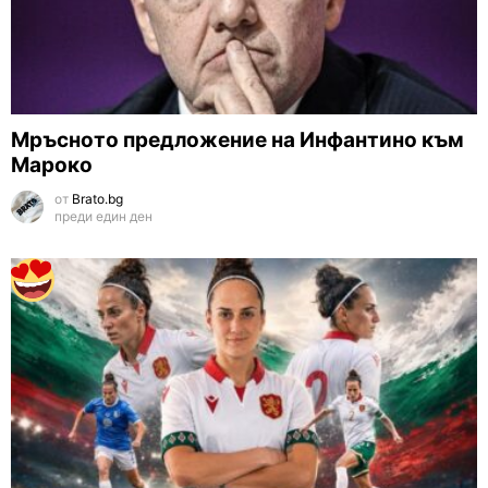
Мръсното предложение на Инфантино към
Мароко
от
Brato.bg
преди един ден