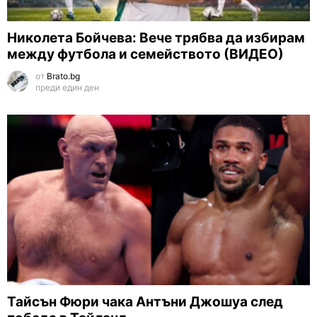
Николета Бойчева: Вече трябва да избирам
между футбола и семейството (ВИДЕО)
от
Brato.bg
преди един ден
Тайсън Фюри чака Антъни Джошуа след