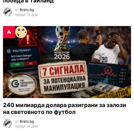
победа в Тайланд
от
Brato.bg
преди 13 дни
240 милиарда долара разиграни за залози
на световното по футбол
от
Brato.bg
преди 14 дни