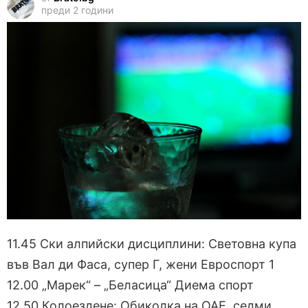
преди 2 години
11.45 Ски алпийски дисциплини: Световна купа
във Вал ди Фаса, супер Г, жени Евроспорт 1
12.00 „Марек“ – „Беласица“ Диема спорт
12.50 Колоездене: Обиколка на ОАЕ, седми