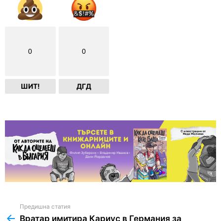
0
0
ШИТ!
ДГД
Предишна статия
See
more
Вратар имитира Кариус в Германия за