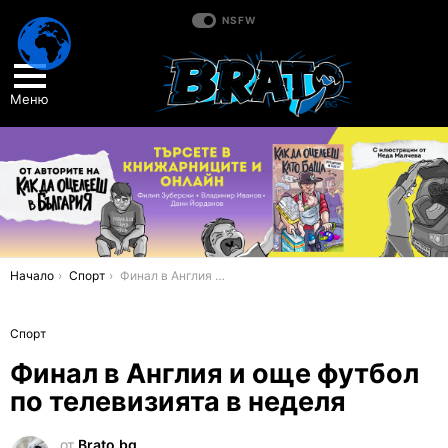
NSFW
Меню
You are here:
Начало
Спорт
Финал в Англия и още футбол по телевизията в неделя
Спорт
Финал в Англия и още футбол
по телевизията в неделя
от
Brato.bg