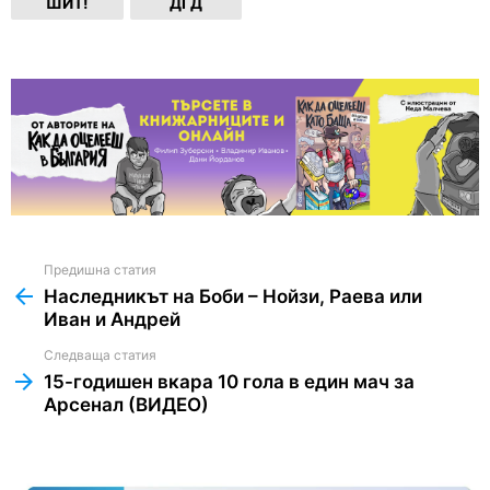
ШИТ!
ДГД
Предишна статия
See
more
Наследникът на Боби – Нойзи, Раева или
Иван и Андрей
Следваща статия
15-годишен вкара 10 гола в един мач за
Арсенал (ВИДЕО)