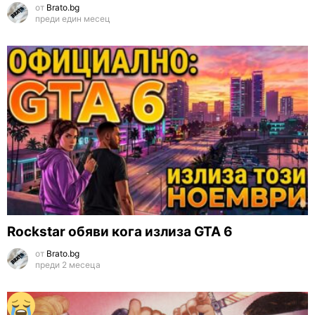
от
Brato.bg
преди един месец
Rockstar обяви кога излиза GTA 6
от
Brato.bg
преди 2 месеца