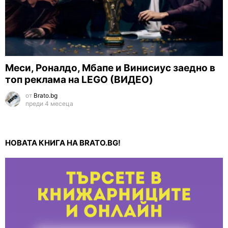
Меси, Роналдо, Мбапе и Винисиус заедно в
топ реклама на LEGO (ВИДЕО)
от
Brato.bg
преди 4 месеца
НОВАТА КНИГА НА BRATO.BG!