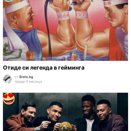
Отиде си легенда в гейминга
от
Brato.bg
преди 4 месеца