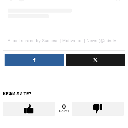
A post shared by Success | Motivation | News (@mindvers)
КЕФИ ЛИ ТЕ?
0
Points