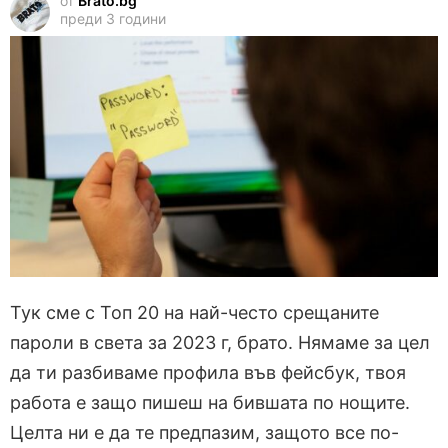
от
Brato.bg
преди 3 години
Тук сме с Топ 20 на най-често срещаните
пароли в света за 2023 г, брато. Нямаме за цел
да ти разбиваме профила във фейсбук, твоя
работа е защо пишеш на бившата по нощите.
Целта ни е да те предпазим, защото все по-