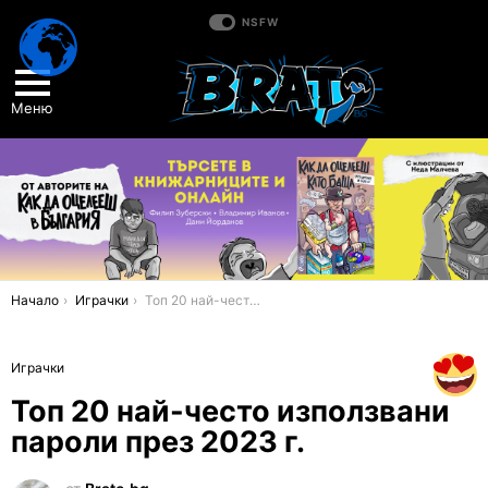
NSFW
Меню
You are here:
Начало
Играчки
Топ 20 най-често използвани пароли през 2023 г.
Играчки
Топ 20 най-често използвани
пароли през 2023 г.