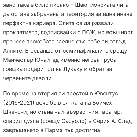
явно така е било писано – Шампионската лига
да остане забранената територия за една иначе
перфектна кариера. Опита се да развали
проклятието, подписвайки с ПСЖ, но всъщност
пренесе прокобата заедно със себе си отвъд
Алпите. В реванша от осминафиналите срещу
Манчестър Юнайтед именно негова груба
грешка подари гол на Лукаку и обрат за
червените дяволи.
По време на втория си престой в Ювентус
(2019-2021) вече бе в сянката на Войчех
Шченсни, но стана най-възрастният вратар,
спасил дузпа (срещу Сасуоло) в Серия А. След
завръщането в Парма пък достигна