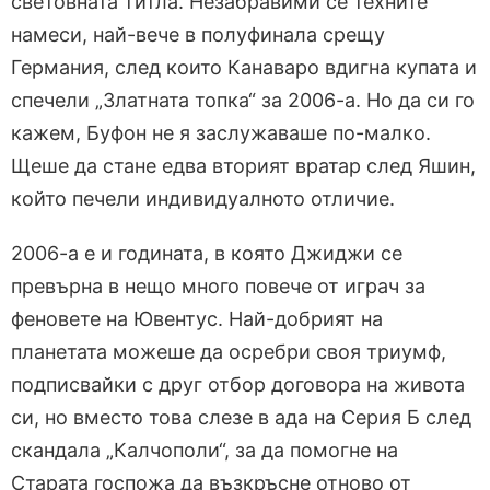
световната титла. Незабравими се техните
намеси, най-вече в полуфинала срещу
Германия, след които Канаваро вдигна купата и
спечели „Златната топка“ за 2006-а. Но да си го
кажем, Буфон не я заслужаваше по-малко.
Щеше да стане едва вторият вратар след Яшин,
който печели индивидуалното отличие.
2006-а е и годината, в която Джиджи се
превърна в нещо много повече от играч за
феновете на Ювентус. Най-добрият на
планетата можеше да осребри своя триумф,
подписвайки с друг отбор договора на живота
си, но вместо това слезе в ада на Серия Б след
скандала „Калчополи“, за да помогне на
Старата госпожа да възкръсне отново от