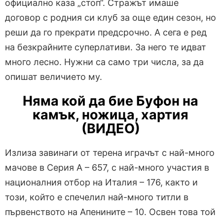
официално каза „стоп“. Стражът имаше
договор с родния си клуб за още един сезон, но
реши да го прекрати предсрочно. А сега е ред
на безкрайните суперлативи. За него те идват
много лесно. Нужни са само три числа, за да
опишат величието му.
Няма кой да бие Буфон на
камък, ножица, хартия
(ВИДЕО)
Излиза завинаги от терена играчът с най-много
мачове в Серия А – 657, с най-много участия в
националния отбор на Италия – 176, както и
този, който е спечелил най-много титли в
първенството на Апенините – 10. Освен това той