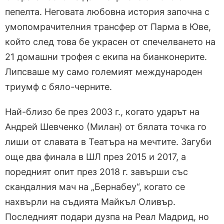
пепелта. Неговата любовна история започна с
умопомрачителния трансфер от Парма в Юве,
който след това бе украсен от спечелването на
21 домашни трофея с екипа на бианконерите.
Липсваше му само големият международен
триумф с бяло-черните.
Най-близо бе през 2003 г., когато ударът на
Андрей Шевченко (Милан) от бялата точка го
лиши от славата в Театъра на мечтите. Загуби
още два финала в ШЛ през 2015 и 2017, а
поредният опит през 2018 г. завърши със
скандалния мач на „Бернабеу“, когато се
нахвърли на съдията Майкъл Оливър.
Последният подари дузпа на Реал Мадрид, но