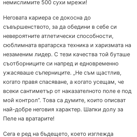
немислимите 500 сухи мрежи!
Неговата кариера се докосна до
съвършенството, за да обедини в себе си
невероятните атлетически способности,
сюблимната вратарска техника и харизмата на
незаменим лидер. С тези качества той буташе
съотборниците си напред и едновременно
ужасяваше съперниците. „Не съм щастлив,
когато правя спасяване, а когато усещам, че
всеки сантиметър от наказателното поле е под
мой контрол”. Това са думите, които описват
най-добре неговия характер. Шапки долу за
Пеле на вратарите!
Сега е ред на бъдещето, което изглежда