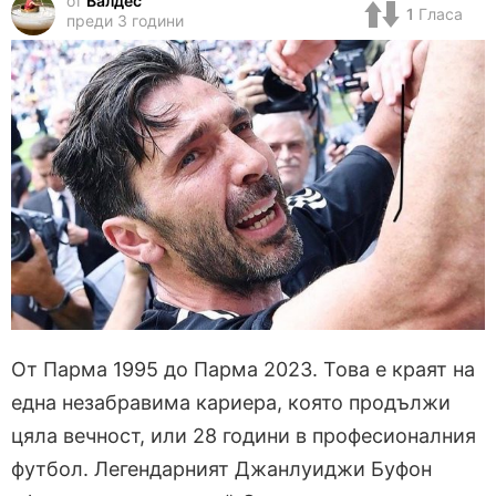
от
Валдес
1
Гласа
преди 3 години
От Парма 1995 до Парма 2023. Това е краят на
една незабравима кариера, която продължи
цяла вечност, или 28 години в професионалния
футбол. Легендарният Джанлуиджи Буфон