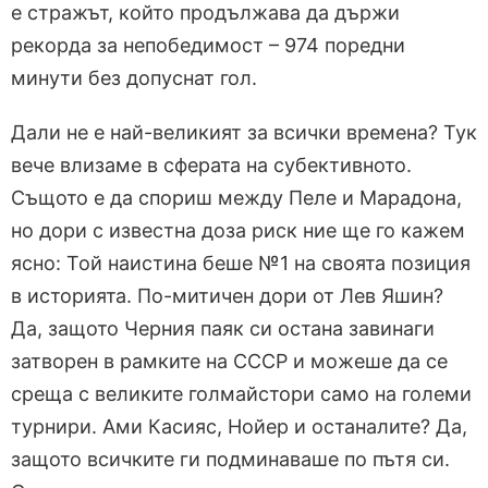
е стражът, който продължава да държи
рекорда за непобедимост – 974 поредни
минути без допуснат гол.
Дали не е най-великият за всички времена? Тук
вече влизаме в сферата на субективното.
Същото е да спориш между Пеле и Марадона,
но дори с известна доза риск ние ще го кажем
ясно: Той наистина беше №1 на своята позиция
в историята. По-митичен дори от Лев Яшин?
Да, защото Черния паяк си остана завинаги
затворен в рамките на СССР и можеше да се
среща с великите голмайстори само на големи
турнири. Ами Касияс, Нойер и останалите? Да,
защото всичките ги подминаваше по пътя си.