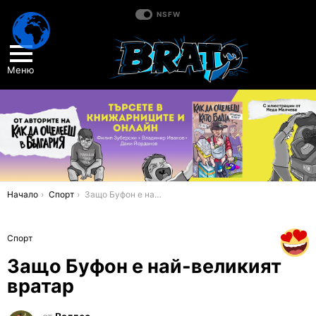
NSFW
Меню
You are here:
Начало
Спорт
Защо Буфон е най-великият вратар
Спорт
Защо Буфон е най-великият
вратар