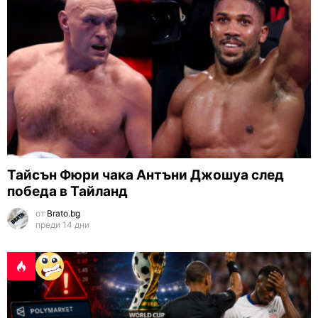
Тайсън Фюри чака Антъни Джошуа след
победа в Тайланд
от
Brato.bg
преди 14 дни