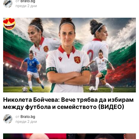
от
Brato.bg
преди 2 дни
Николета Бойчева: Вече трябва да избирам
между футбола и семейството (ВИДЕО)
от
Brato.bg
преди 2 дни