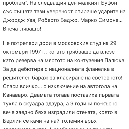
проблем”. На следващия ден малкият Буфон
със същата тази увереност спираше ударите на
Джордж Уеа, Роберто Баджо, Марко Симоне…
Впечатляващо!
Не потрепери дори в московския студ на 29
октомври 1997 г., когато трябваше да влезе
като резерва на мястото на контузения Палюка.
За да дебютира с националната фланелка в
решителен бараж за класиране на световното!
Спаси всичко… с изключение на автогола на
Канаваро. Двамата тогава поставиха първата
тухла в скуадра адзура, а 9 години по-късно
вече заедно бяха изградили стената, която в
Берлин се качи на най-големия връх –