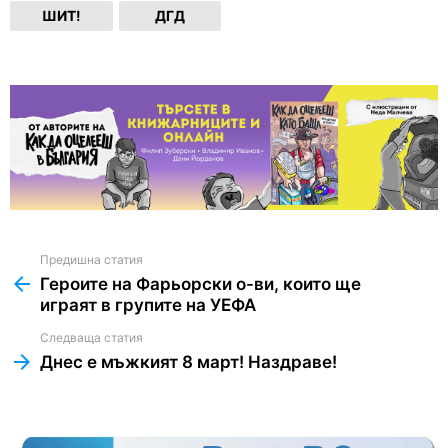
ШИТ!
ДГД
Предишна статия
See
more
Героите на Фарьорски о-ви, които ще
играят в групите на УЕФА
Следваща статия
Днес е мъжкият 8 март! Наздраве!