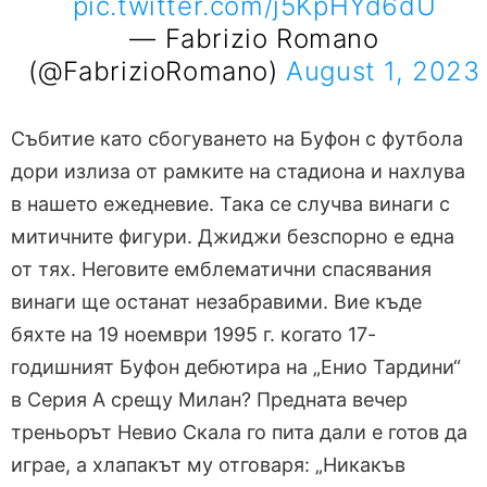
pic.twitter.com/j5KpHYd6dU
— Fabrizio Romano
(@FabrizioRomano)
August 1, 2023
Събитие като сбогуването на Буфон с футбола
дори излиза от рамките на стадиона и нахлува
в нашето ежедневие. Така се случва винаги с
митичните фигури. Джиджи безспорно е една
от тях. Неговите емблематични спасявания
винаги ще останат незабравими. Вие къде
бяхте на 19 ноември 1995 г. когато 17-
годишният Буфон дебютира на „Енио Тардини“
в Серия А срещу Милан? Предната вечер
треньорът Невио Скала го пита дали е готов да
играе, а хлапакът му отговаря: „Никакъв