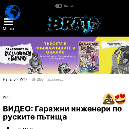
NSFW
Меню
You are here:
Начало
WTF
ВИДЕО: Гаражни инженери по руските пътища
WTF
ВИДЕО: Гаражни инженери по
руските пътища