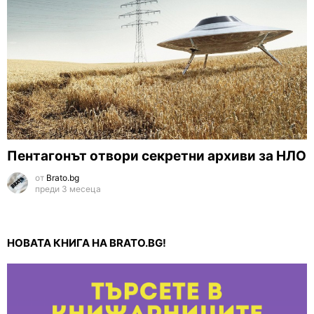
Пентагонът отвори секретни архиви за НЛО
от
Brato.bg
преди 3 месеца
НОВАТА КНИГА НА BRATO.BG!