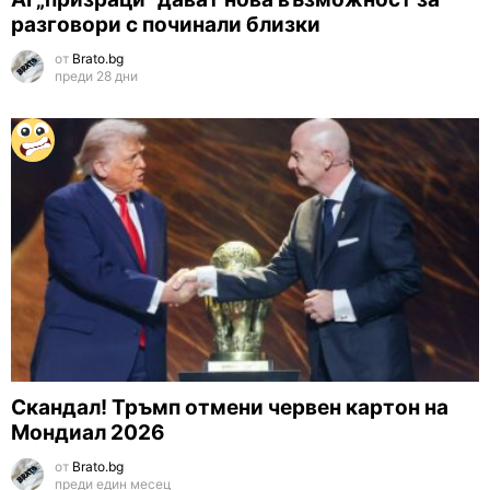
разговори с починали близки
от
Brato.bg
преди 28 дни
Скандал! Тръмп отмени червен картон на
Мондиал 2026
от
Brato.bg
преди един месец