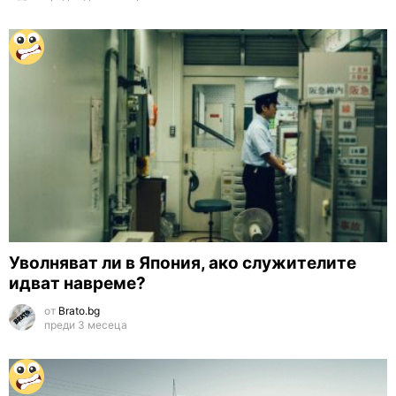
Уволняват ли в Япония, ако служителите
идват навреме?
от
Brato.bg
преди 3 месеца