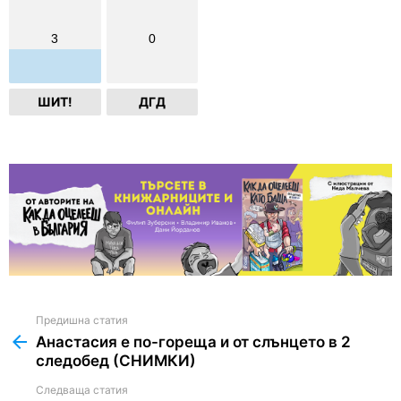
3
0
ШИТ!
ДГД
Предишна статия
See
more
Анастасия е по-гореща и от слънцето в 2
следобед (СНИМКИ)
Следваща статия