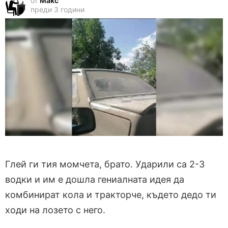
от
Макс
преди 3 години
Глей ги тия момчета, брато. Ударили са 2-3
водки и им е дошла гениалната идея да
комбинират кола и тракторче, където дедо ти
ходи на лозето с него.