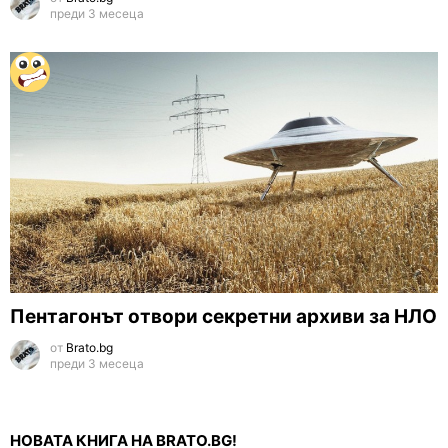
преди 3 месеца
Пентагонът отвори секретни архиви за НЛО
от
Brato.bg
преди 3 месеца
НОВАТА КНИГА НА BRATO.BG!