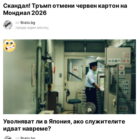
Скандал! Тръмп отмени червен картон на
Мондиал 2026
от
Brato.bg
преди един месец
Уволняват ли в Япония, ако служителите
идват навреме?
от
Brato.bg