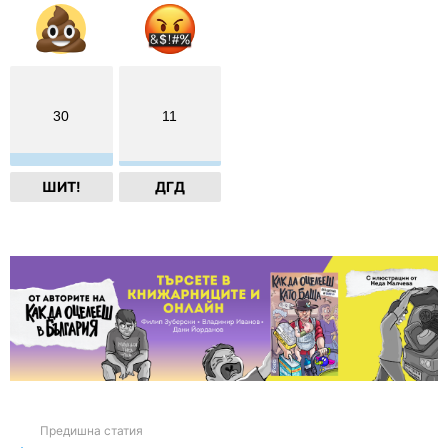
30
11
ШИТ!
ДГД
Предишна статия
See