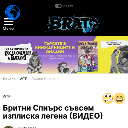
NSFW
Меню
You are here:
Начало
WTF
Бритни Спиърс съвсем изплиска легена (ВИДЕО)
WTF
Бритни Спиърс съвсем
изплиска легена (ВИДЕО)