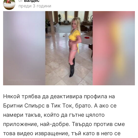
от
Валдес
преди 3 години
Някой трябва да деактивира профила на
Бритни Спиърс в Тик Ток, брато. А ако се
намери такъв, който да гътне цялото
приложение, най-добре. Твърдо против сме
това видео извращение, тъй като в него се