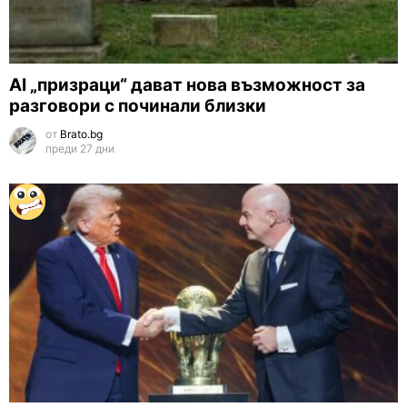
AI „призраци“ дават нова възможност за
разговори с починали близки
от
Brato.bg
преди 27 дни