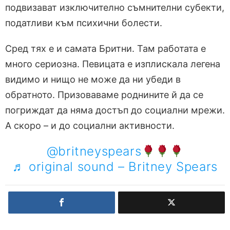
подвизават изключително съмнителни субекти,
податливи към психични болести.
Сред тях е и самата Бритни. Там работата е
много сериозна. Певицата е изплискала легена
видимо и нищо не може да ни убеди в
обратното. Призоваваме роднините й да се
погриждат да няма достъп до социални мрежи.
А скоро – и до социални активности.
@britneyspears
♬ original sound – Britney Spears