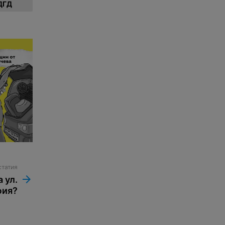
ДГД
статия
 ул.
фия?