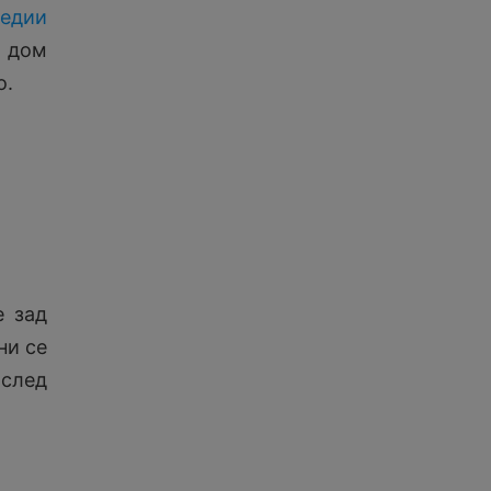
медии
в дом
о.
е зад
ни се
 след