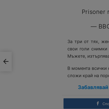
Prisoner 
— BBC
За три от тях, же
свои голи снимки 
Мъжете, изтърпява
зон
В момента всички 
сложи край на пор
Забавлявай 
Сп