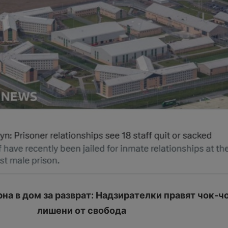
на в дом за разврат: Надзирателки правят чок-чо
лишени от свобода