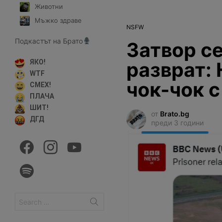
Животни
Мъжко здраве
NSFW
Подкастът на Брато
Затвор се
разврат:
ЯКО!
WTF
чок-чок с
СМЕХ!
ПЛАЧА
ШИТ!
от
Brato.bg
ДГД
преди 3 години
facebook
instagram
youtube
spotify
Search
for: