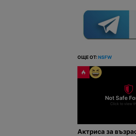
ОЩЕ ОТ:
NSFW
Not Safe Fo
Click to view t
Актриса за възра