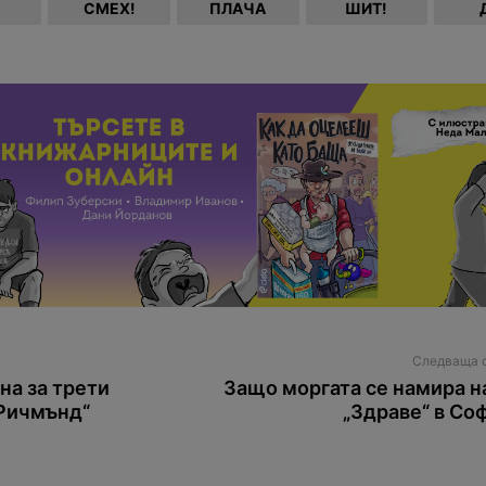
СМЕХ!
ПЛАЧА
ШИТ!
Следваща 
на за трети
Защо моргата се намира на
„Ричмънд“
„Здраве“ в Со