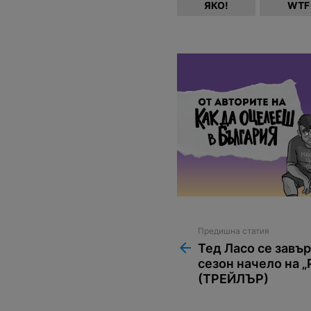
ЯКО!
WTF
Предишна статия
See
more
Тед Ласо се завър
сезон начело на 
(ТРЕЙЛЪР)