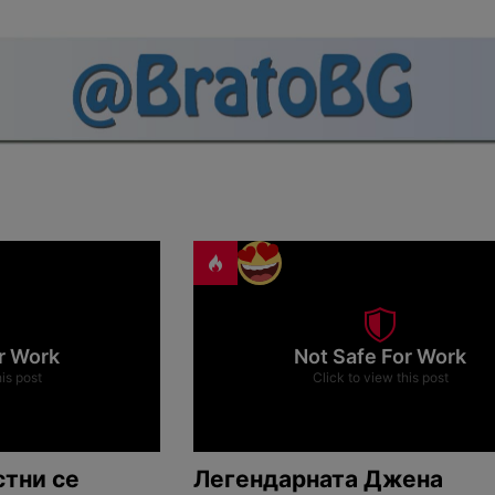
r Work
Not Safe For Work
his post
Click to view this post
стни се
Легендарната Джена