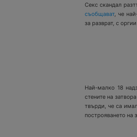
Секс скандал разт
съобщават
, че на
за разврат, с орг
Най-малко 18 надз
стените на затвора
твърди, че са има
построяването на з