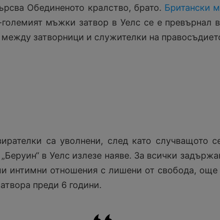
ърсва Обединеното кралство, брато.
Британски 
й-големият мъжки затвор в Уелс се е превърнал 
ии между затворници и служителки на правосъдиет
ирателки са уволнени, след като случващото с
 „Беруин“ в Уелс излезе наяве. За всички задържа
ли интимни отношения с лишени от свобода, още
атвора преди 6 години.