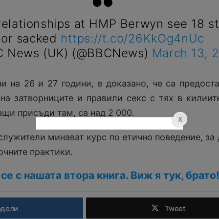
relationships at HMP Berwyn see 18 st
or sacked
https://t.co/26KkOg4nUc
 News (UK) (@BBCNews)
March 13, 
ни на 26 и 27 години, е доказано, че са предост
на затворниците и правили секс с тях в килиит
щи присъди там, са над 2 000.
служители минават курс по етично поведение, за 
очните практики.
се с нашата втора книга. Виж я тук, брато
одели
Tweet