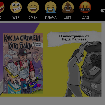
О!
WTF
СМЕХ!
ПЛАЧА
ШИТ!
ДГД