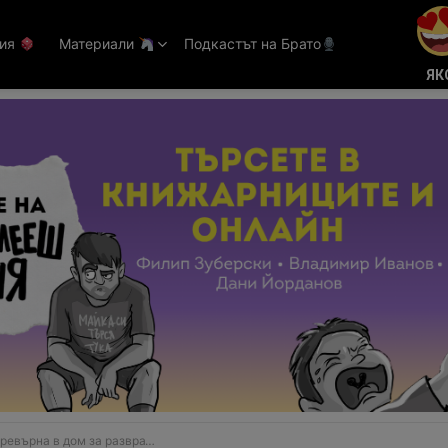
тия
Материали
Подкастът на Брато
ЯК
а разврат: Надзирателки правят чок-чок с лишени от свобода